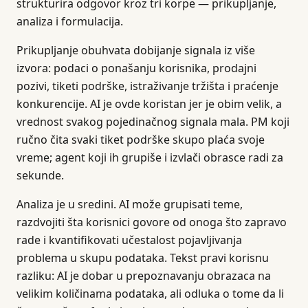
strukturira odgovor kroz tri korpe — prikupljanje,
analiza i formulacija.
Prikupljanje obuhvata dobijanje signala iz više
izvora: podaci o ponašanju korisnika, prodajni
pozivi, tiketi podrške, istraživanje tržišta i praćenje
konkurencije. AI je ovde koristan jer je obim velik, a
vrednost svakog pojedinačnog signala mala. PM koji
ručno čita svaki tiket podrške skupo plaća svoje
vreme; agent koji ih grupiše i izvlači obrasce radi za
sekunde.
Analiza je u sredini. AI može grupisati teme,
razdvojiti šta korisnici govore od onoga što zapravo
rade i kvantifikovati učestalost pojavljivanja
problema u skupu podataka. Tekst pravi korisnu
razliku: AI je dobar u prepoznavanju obrazaca na
velikim količinama podataka, ali odluka o tome da li