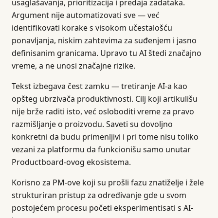
usaglašavanja, prioritizacija i predaja zadataka.
Argument nije automatizovati sve — već
identifikovati korake s visokom učestalošću
ponavljanja, niskim zahtevima za suđenjem i jasno
definisanim granicama. Upravo tu AI štedi značajno
vreme, a ne unosi značajne rizike.
Tekst izbegava čest zamku — tretiranje AI-a kao
opšteg ubrzivača produktivnosti. Cilj koji artikulišu
nije brže raditi isto, već osloboditi vreme za pravo
razmišljanje o proizvodu. Saveti su dovoljno
konkretni da budu primenljivi i pri tome nisu toliko
vezani za platformu da funkcionišu samo unutar
Productboard-ovog ekosistema.
Korisno za PM-ove koji su prošli fazu znatiželje i žele
strukturiran pristup za određivanje gde u svom
postojećem procesu početi eksperimentisati s AI-