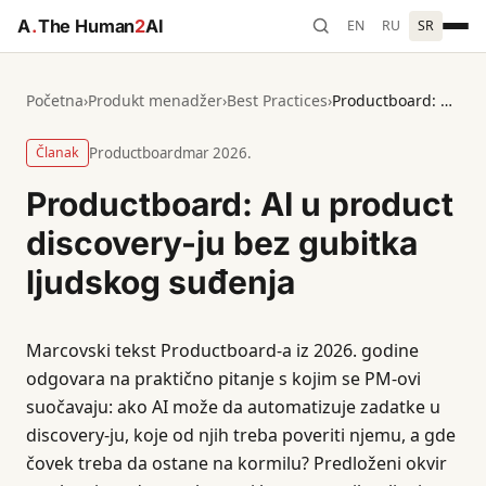
A
.
The Human
2
AI
EN
RU
SR
Početna
›
Produkt menadžer
›
Best Practices
›
Productboard: AI u product discovery-ju bez gubitka ljudskog suđenja
Članak
Productboard
mar 2026.
Productboard: AI u product
discovery-ju bez gubitka
ljudskog suđenja
Marcovski tekst Productboard-a iz 2026. godine
odgovara na praktično pitanje s kojim se PM-ovi
suočavaju: ako AI može da automatizuje zadatke u
discovery-ju, koje od njih treba poveriti njemu, a gde
čovek treba da ostane na kormilu? Predloženi okvir