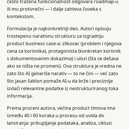
često tražena funkcionalnost odgovara roadmap-u
ili mu protivrečni — i dalje zahteva čoveka s
kontekstom.
Formulacija je najkonkretniji deo. Autori opisuju
trostepenu narativnu strukturu za izgradnju
product business case-a: zlikovac (problem i njegova
cena za korisnika), protagonista (konkretan korisnik
s dokumentovanim dokazima) i ulozi (šta se dešava
ako se ništa ne promeni). Ova struktura je vredna ne
zato što AI generiše narativ — to ne čini — već zato
što jasan šablon pomaže AI-u da brže i preciznije
izvlači relevantne podatke iz nestrukturiranog toka
informacija.
Prema proceni autora, većina product timova ima
između 40 i 60 koraka u procesu od uvida do
lansiranja: prikupljanje podataka, analiza, ciklusi