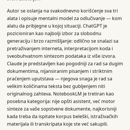
Autor se oslanja na svakodnevno korišćenje sva tri
alata i opisuje mentalni model za odlučivanje — kom
alatu da pribjegne u kojoj situaciji. ChatGPT je
pozicioniran kao najbolji izbor za slobodnu
generaciju i brzo razmišljanje: odlično se snalazi sa
pretraživanjem interneta, interpretacijom koda i
sveobuhvatnom sintezom podataka iz više izvora.
Claude je predstavljen kao pogodniji za rad sa dugim
dokumentima, nijansiranim pisanjem i striktnim
praćenjem uputstava — njegova snaga je rad sa
velikim količinama teksta bez gubljenjem niti
originalnog zahteva. NotebookLM je tretiran kao
posebna kategorija: nije opšti asistent, već motor
sinteze za vaše sopstvene dokumente, najkorisniji
kada treba da ispitate korpus beleški, istraživačkih
materijala ili transkripata koje ste već sakupili.