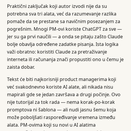
Praktični zaključak koji autor izvodi nije da su
potrebna sva tri alata, već da razumevanje razlika
pomaže da se prestane sa navičnim posezanjem za
pogrešnim. Mnogi PM-ovi koriste ChatGPT za sve —
jer su ga prvi naučili — a onda se pitaju zašto Claude
bolje obavlja određene zadatke pisanja. Ista logika
važi obratno: koristiti Claude za pretraživanje
interneta ili računanja znači propustiti ono u čemu je
zaista dobar.
Tekst će biti najkorisniji product managerima koji
već svakodnevno koriste AI alate, ali nikada nisu
mapirali gde se jedan završava a drugi počinje. Ovo
nije tutorijal za tok rada — nema korak-po-korak
promptova ni šablona — ali nudi jasnu šemu koja
može poboljšati raspoređivanje vremena između
alata. PM-ovima koji su novi u AI alatima