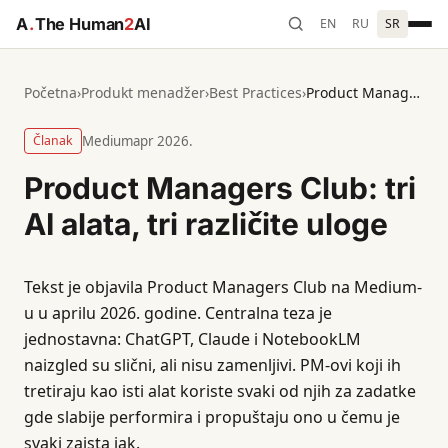
A
.
The Human
2
AI
EN
RU
SR
Početna
›
Produkt menadžer
›
Best Practices
›
Product Managers Club: tri AI alata, tri različite uloge
Članak
Medium
apr 2026.
Product Managers Club: tri
AI alata, tri različite uloge
Tekst je objavila Product Managers Club na Medium-
u u aprilu 2026. godine. Centralna teza je
jednostavna: ChatGPT, Claude i NotebookLM
naizgled su slični, ali nisu zamenljivi. PM-ovi koji ih
tretiraju kao isti alat koriste svaki od njih za zadatke
gde slabije performira i propuštaju ono u čemu je
svaki zaista jak.