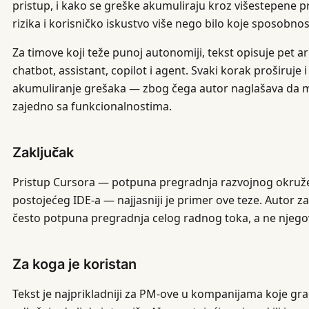
pristup, i kako se greške akumuliraju kroz višestepene pro
rizika i korisničko iskustvo više nego bilo koje sposobno
Za timove koji teže punoj autonomiji, tekst opisuje pet ar
chatbot, assistant, copilot i agent. Svaki korak proširuje 
akumuliranje grešaka — zbog čega autor naglašava da m
zajedno sa funkcionalnostima.
Zaključak
Pristup Cursora — potpuna pregradnja razvojnog okruže
postojećeg IDE-a — najjasniji je primer ove teze. Autor z
često potpuna pregradnja celog radnog toka, a ne njego
Za koga je koristan
Tekst je najprikladniji za PM-ove u kompanijama koje grad