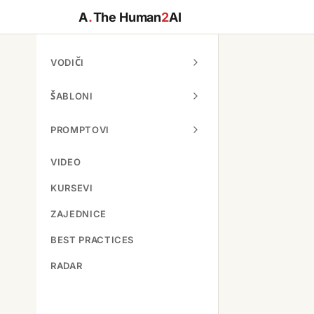
A
.
The Human
2
AI
VODIČI
ŠABLONI
PROMPTOVI
VIDEO
KURSEVI
ZAJEDNICE
BEST PRACTICES
RADAR