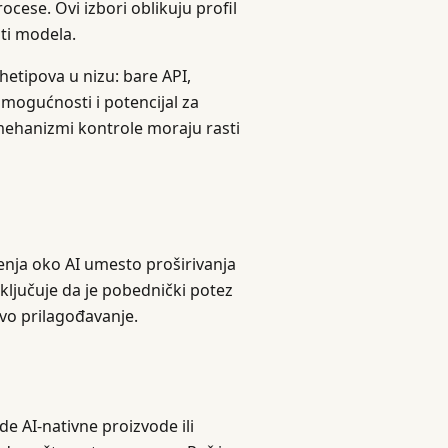
cese. Ovi izbori oblikuju profil
sti modela.
hetipova u nizu: bare API,
i mogućnosti i potencijal za
ehanizmi kontrole moraju rasti
nja oko AI umesto proširivanja
aključuje da je pobednički potez
vo prilagođavanje.
e AI-nativne proizvode ili