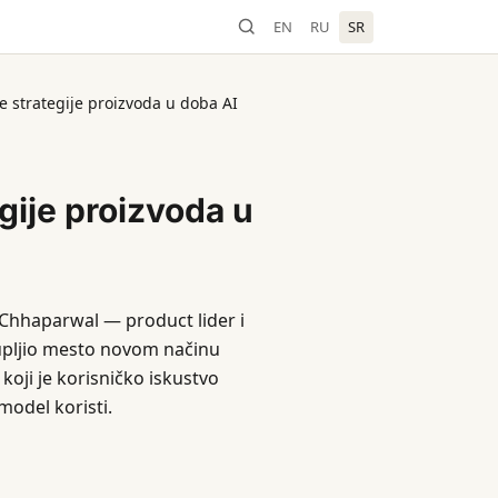
EN
RU
SR
e strategije proizvoda u doba AI
gije proizvoda u
Chhaparwal — product lider i
tupljio mesto novom načinu
koji je korisničko iskustvo
model koristi.