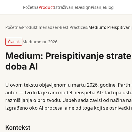
Početna
Product
Istraživanje
Design
Pisanje
Blog
Početna
›
Produkt menadžer
›
Best Practices
›
Medium: Preispitivanj
Članak
Medium
mar 2026.
Medium: Preispitivanje strate
doba AI
U ovom tekstu objavljenom u martu 2026. godine, Parth 
autor — tvrdi da je rani model neuspeha AI startupa us
razmišljanja o proizvodu. Uspeh sada zavisi od načina na 
izgrađeno oko AI procesa, a ne od toga koji se osnivački 
Kontekst