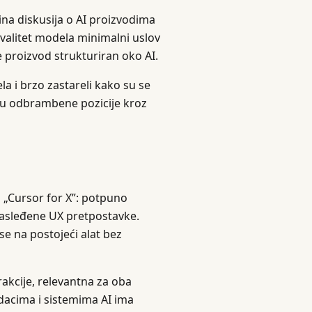
ina diskusija o AI proizvodima
valitet modela minimalni uslov
je proizvod strukturiran oko AI.
ela i brzo zastareli kako su se
i su odbrambene pozicije kroz
 „Cursor for X”: potpuno
nasleđene UX pretpostavke.
 se na postojeći alat bez
rakcije, relevantna za oba
podacima i sistemima AI ima