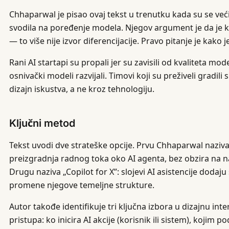
Chhaparwal je pisao ovaj tekst u trenutku kada su se već
svodila na poređenje modela. Njegov argument je da je k
— to više nije izvor diferencijacije. Pravo pitanje je kako 
Rani AI startapi su propali jer su zavisili od kvaliteta mod
osnivački modeli razvijali. Timovi koji su preživeli gradil
dizajn iskustva, a ne kroz tehnologiju.
Ključni metod
Tekst uvodi dve strateške opcije. Prvu Chhaparwal naziva
preizgradnja radnog toka oko AI agenta, bez obzira na 
Drugu naziva „Copilot for X”: slojevi AI asistencije dodaju
promene njegove temeljne strukture.
Autor takođe identifikuje tri ključna izbora u dizajnu inte
pristupa: ko inicira AI akcije (korisnik ili sistem), kojim 