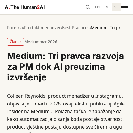
A
.
The Human
2
AI
EN
RU
SR
Početna
›
Produkt menadžer
›
Best Practices
›
Medium: Tri pravca razvoja za PM dok AI preuzima izvršenje
Članak
Medium
mar 2026.
Medium: Tri pravca razvoja
za PM dok AI preuzima
izvršenje
Colleen Reynolds, product menadžer u Instagramu,
objavila je u martu 2026. ovaj tekst u publikaciji Agile
Insider na Mediumu. Polazna tačka je zapažanje da
kako automatizacija pisanja koda postaje stvarnost,
product vještine postaju dostupne sve širem krugu