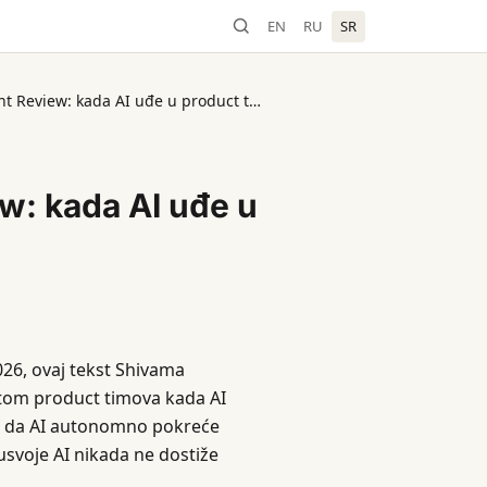
EN
RU
SR
California Management Review: kada AI uđe u product tim
w: kada AI uđe u
26, ovaj tekst Shivama
tetom product timova kada AI
je da AI autonomno pokreće
usvoje AI nikada ne dostiže