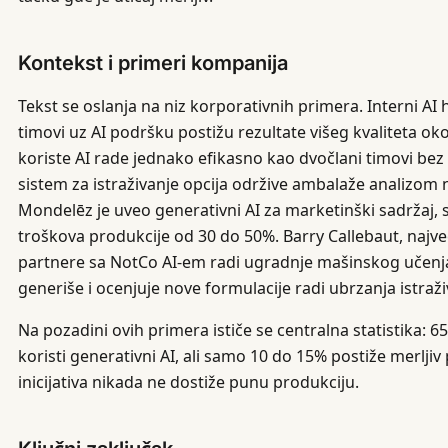
Kontekst i primeri kompanija
Tekst se oslanja na niz korporativnih primera. Interni A
timovi uz AI podršku postižu rezultate višeg kvaliteta oko
koriste AI rade jednako efikasno kao dvočlani timovi bez n
sistem za istraživanje opcija održive ambalaže analizom n
Mondelēz je uveo generativni AI za marketinški sadržaj
troškova produkcije od 30 do 50%. Barry Callebaut, najve
partnere sa NotCo AI-em radi ugradnje mašinskog učenja
generiše i ocenjuje nove formulacije radi ubrzanja istraživ
Na pozadini ovih primera ističe se centralna statistika: 
koristi generativni AI, ali samo 10 do 15% postiže merljiv 
inicijativa nikada ne dostiže punu produkciju.