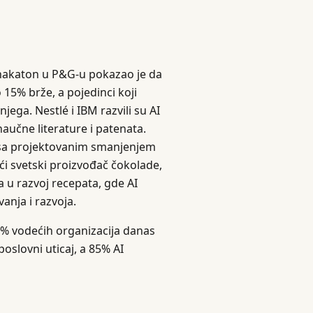
I hakaton u P&G-u pokazao je da
 15% brže, a pojedinci koji
jega. Nestlé i IBM razvili su AI
aučne literature i patenata.
, sa projektovanim smanjenjem
ći svetski proizvođač čokolade,
 u razvoj recepata, gde AI
anja i razvoja.
65% vodećih organizacija danas
poslovni uticaj, a 85% AI