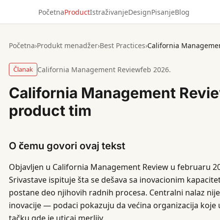
Početna
Product
Istraživanje
Design
Pisanje
Blog
Početna
›
Produkt menadžer
›
Best Practices
›
Članak
California Management Review
feb 2026.
California Management Revie
product tim
O čemu govori ovaj tekst
Objavljen u California Management Review u februaru 20
Srivastave ispituje šta se dešava sa inovacionim kapaci
postane deo njihovih radnih procesa. Centralni nalaz ni
inovacije — podaci pokazuju da većina organizacija koje 
tačku gde je uticaj merljiv.