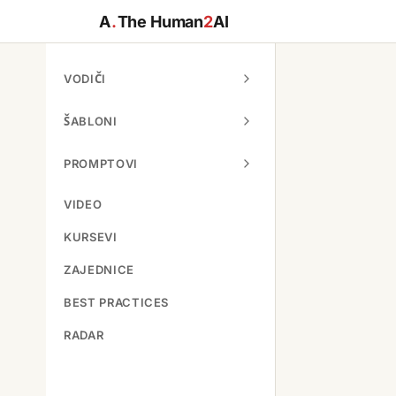
A
.
The Human
2
AI
VODIČI
ŠABLONI
PROMPTOVI
VIDEO
KURSEVI
ZAJEDNICE
BEST PRACTICES
RADAR