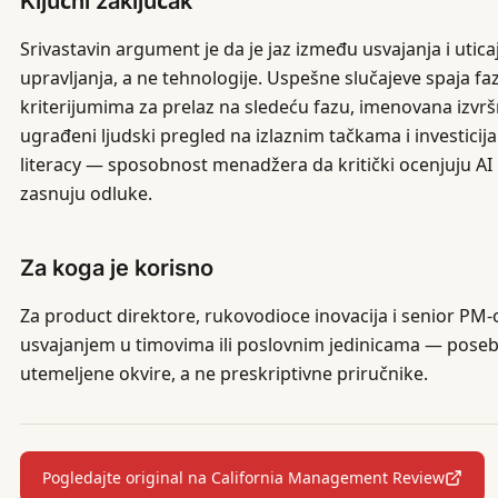
Ključni zaključak
Srivastavin argument je da je jaz između usvajanja i utica
upravljanja, a ne tehnologije. Uspešne slučajeve spaja fa
kriterijumima za prelaz na sledeću fazu, imenovana izv
ugrađeni ljudski pregled na izlaznim tačkama i investicij
literacy — sposobnost menadžera da kritički ocenjuju AI 
zasnuju odluke.
Za koga je korisno
Za product direktore, rukovodioce inovacija i senior PM-
usvajanjem u timovima ili poslovnim jedinicama — posebn
utemeljene okvire, a ne preskriptivne priručnike.
Pogledajte original na California Management Review