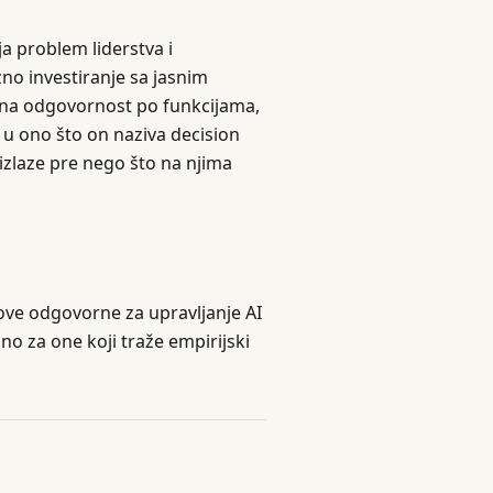
ja problem liderstva i
zno investiranje sa jasnim
ršna odgovornost po funkcijama,
a u ono što on naziva decision
izlaze pre nego što na njima
ove odgovorne za upravljanje AI
o za one koji traže empirijski