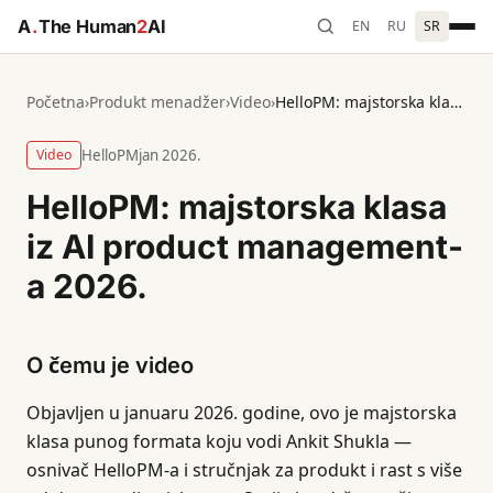
A
.
The Human
2
AI
EN
RU
SR
Početna
›
Produkt menadžer
›
Video
›
HelloPM: majstorska klasa iz AI product management-a 2026.
Video
HelloPM
jan 2026.
HelloPM: majstorska klasa
iz AI product management-
a 2026.
O čemu je video
Objavljen u januaru 2026. godine, ovo je majstorska
klasa punog formata koju vodi Ankit Shukla —
osnivač HelloPM-a i stručnjak za produkt i rast s više