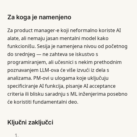
Za koga je namenjeno
Za product manager-e koji neformalno koriste AI
alate, ali nemaju jasan mentalni model kako
funkcionišu. Sesija je namenjena nivou od početnog
do srednjeg — ne zahteva se iskustvo s
programiranjem, ali učesnici s nekim prethodnim
poznavanjem LLM-ova će više izvući iz dela s
analizama. PM-ovi u ulogama koje uključuju
specificiranje AI funkcija, pisanje AI acceptance
criteria ili blisku saradnju s ML inženjerima posebno
će koristiti fundamentalni deo.
Ključni zaključci