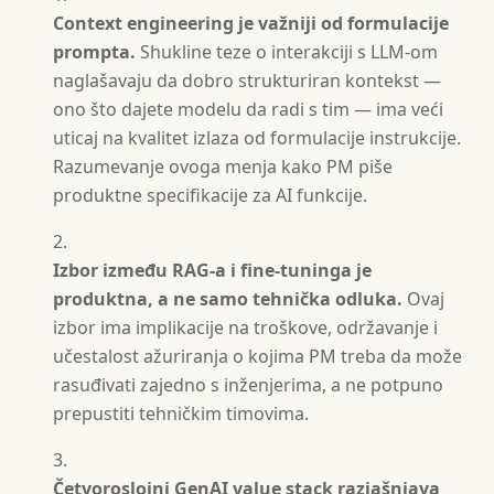
Context engineering je važniji od formulacije
prompta.
Shukline teze o interakciji s LLM-om
naglašavaju da dobro strukturiran kontekst —
ono što dajete modelu da radi s tim — ima veći
uticaj na kvalitet izlaza od formulacije instrukcije.
Razumevanje ovoga menja kako PM piše
produktne specifikacije za AI funkcije.
Izbor između RAG-a i fine-tuninga je
produktna, a ne samo tehnička odluka.
Ovaj
izbor ima implikacije na troškove, održavanje i
učestalost ažuriranja o kojima PM treba da može
rasuđivati zajedno s inženjerima, a ne potpuno
prepustiti tehničkim timovima.
Četvoroslojni GenAI value stack razjašnjava