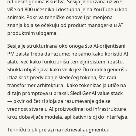
od deset godina iskustva. Sesija je održana uživo s
više od 800 učesnika i dostupna je na YouTube-u kao
snimak. Pokriva tehničke osnove i primenjena
znanja koja se očekuju od product manager-a u AI
produktnim ulogama.
Sesija je strukturirana oko onoga što AI-orijentisani
PM zaista treba da razume: ne samo kako koristiti AI
alate, već kako funkcionišu temeljni sistemi i zašto.
Shukla objašnjava kako veliki jezički modeli generišu
izlaz kroz predviđanje sledećeg tokena, šta radi
transformer arhitektura i kako tokenizacija utiče na
dizajn promptova u praksi. Sledi GenAI value stack
— okvir od četiri sloja za razumevanje gde se
vrednost stvara u AI proizvodima: od infrastrukture
kroz dobavljače modela, aplikativni sloj do interfejsa.
Tehnički blok prelazi na retrieval-augmented