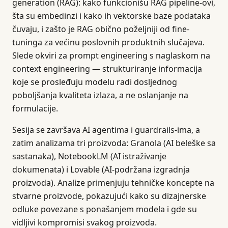
generation (RAG): kako funkcionišu RAG pipeline-ovi,
šta su embedinzi i kako ih vektorske baze podataka
čuvaju, i zašto je RAG obično poželjniji od fine-
tuninga za većinu poslovnih produktnih slučajeva.
Slede okviri za prompt engineering s naglaskom na
context engineering — strukturiranje informacija
koje se prosleđuju modelu radi dosljednog
poboljšanja kvaliteta izlaza, a ne oslanjanje na
formulacije.
Sesija se završava AI agentima i guardrails-ima, a
zatim analizama tri proizvoda: Granola (AI beleške sa
sastanaka), NotebookLM (AI istraživanje
dokumenata) i Lovable (AI-podržana izgradnja
proizvoda). Analize primenjuju tehničke koncepte na
stvarne proizvode, pokazujući kako su dizajnerske
odluke povezane s ponašanjem modela i gde su
vidljivi kompromisi svakog proizvoda.