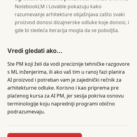
NotebookLM i Lovable pokazuju kako
razumevanje arhitekture objašnjava zašto svaki
proizvod donosi dizajnerske odluke koje donosi, i
gde bi sledeća iteracija mogla da se poboljša.
Vredi gledati ako…
Ste PM koji želi da vodi preciznije tehničke razgovore
s ML inženjerima, ili ako vaš tim u ranoj fazi planira
AI proizvod i potreban vam je zajednički rečnik za
arhitekturne odluke. Korisno i kao priprema pre
plaćenog kursa za AI PM, jer sesija pokriva osnovu
terminologije koju napredniji programi obično
podrazumevaju.