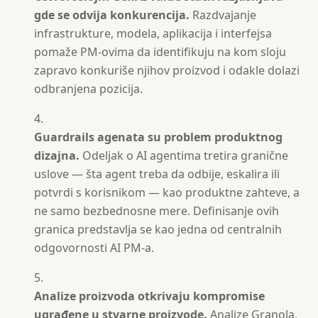
gde se odvija konkurencija.
Razdvajanje
infrastrukture, modela, aplikacija i interfejsa
pomaže PM-ovima da identifikuju na kom sloju
zapravo konkuriše njihov proizvod i odakle dolazi
odbranjena pozicija.
Guardrails agenata su problem produktnog
dizajna.
Odeljak o AI agentima tretira granične
uslove — šta agent treba da odbije, eskalira ili
potvrdi s korisnikom — kao produktne zahteve, a
ne samo bezbednosne mere. Definisanje ovih
granica predstavlja se kao jedna od centralnih
odgovornosti AI PM-a.
Analize proizvoda otkrivaju kompromise
ugrađene u stvarne proizvode.
Analize Granola,