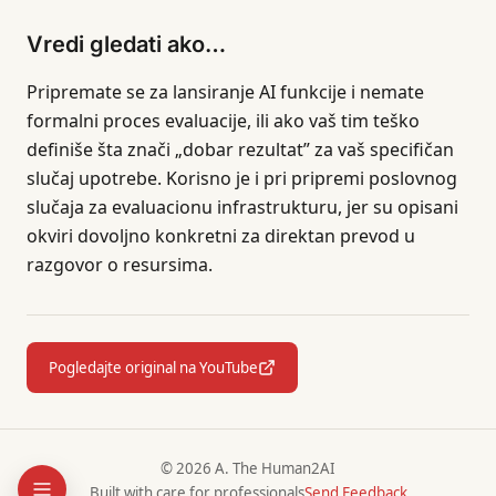
Vredi gledati ako…
Pripremate se za lansiranje AI funkcije i nemate
formalni proces evaluacije, ili ako vaš tim teško
definiše šta znači „dobar rezultat” za vaš specifičan
slučaj upotrebe. Korisno je i pri pripremi poslovnog
slučaja za evaluacionu infrastrukturu, jer su opisani
okviri dovoljno konkretni za direktan prevod u
razgovor o resursima.
Pogledajte original na YouTube
© 2026 A. The Human2AI
Built with care for professionals
Send Feedback