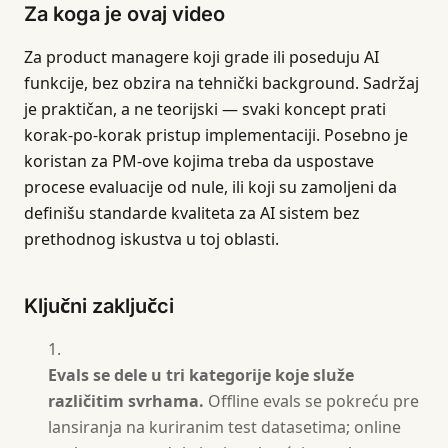
Za koga je ovaj video
Za product managere koji grade ili poseduju AI
funkcije, bez obzira na tehnički background. Sadržaj
je praktičan, a ne teorijski — svaki koncept prati
korak-po-korak pristup implementaciji. Posebno je
koristan za PM-ove kojima treba da uspostave
procese evaluacije od nule, ili koji su zamoljeni da
definišu standarde kvaliteta za AI sistem bez
prethodnog iskustva u toj oblasti.
Ključni zaključci
Evals se dele u tri kategorije koje služe
različitim svrhama.
Offline evals se pokreću pre
lansiranja na kuriranim test datasetima; online