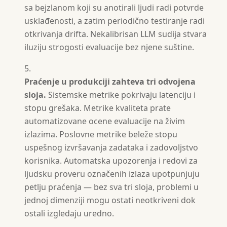
sa bejzlanom koji su anotirali ljudi radi potvrde
usklađenosti, a zatim periodično testiranje radi
otkrivanja drifta. Nekalibrisan LLM sudija stvara
iluziju strogosti evaluacije bez njene suštine.
Praćenje u produkciji zahteva tri odvojena
sloja.
Sistemske metrike pokrivaju latenciju i
stopu grešaka. Metrike kvaliteta prate
automatizovane ocene evaluacije na živim
izlazima. Poslovne metrike beleže stopu
uspešnog izvršavanja zadataka i zadovoljstvo
korisnika. Automatska upozorenja i redovi za
ljudsku proveru označenih izlaza upotpunjuju
petlju praćenja — bez sva tri sloja, problemi u
jednoj dimenziji mogu ostati neotkriveni dok
ostali izgledaju uredno.