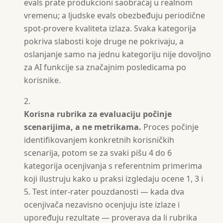
evals prate produkcioni saobraćaj u realnom
vremenu; a ljudske evals obezbeđuju periodične
spot-provere kvaliteta izlaza. Svaka kategorija
pokriva slabosti koje druge ne pokrivaju, a
oslanjanje samo na jednu kategoriju nije dovoljno
za AI funkcije sa značajnim posledicama po
korisnike.
Korisna rubrika za evaluaciju počinje
scenarijima, a ne metrikama.
Proces počinje
identifikovanjem konkretnih korisničkih
scenarija, potom se za svaki pišu 4 do 6
kategorija ocenjivanja s referentnim primerima
koji ilustruju kako u praksi izgledaju ocene 1, 3 i
5. Test inter-rater pouzdanosti — kada dva
ocenjivača nezavisno ocenjuju iste izlaze i
upoređuju rezultate — proverava da li rubrika