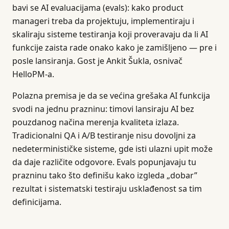
bavi se AI evaluacijama (evals): kako product
manageri treba da projektuju, implementiraju i
skaliraju sisteme testiranja koji proveravaju da li AI
funkcije zaista rade onako kako je zamišljeno — pre i
posle lansiranja. Gost je Ankit Šukla, osnivač
HelloPM-a.
Polazna premisa je da se većina grešaka AI funkcija
svodi na jednu prazninu: timovi lansiraju AI bez
pouzdanog načina merenja kvaliteta izlaza.
Tradicionalni QA i A/B testiranje nisu dovoljni za
nedeterminističke sisteme, gde isti ulazni upit može
da daje različite odgovore. Evals popunjavaju tu
prazninu tako što definišu kako izgleda „dobar”
rezultat i sistematski testiraju usklađenost sa tim
definicijama.