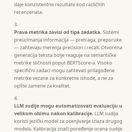
daje konzistentne rezultate kod različitih
recenzenata.
Prava metrika zavisi od tipa zadatka.
Sistemi
preuzimanja informacija — pretraga, preporuke
— zahtevaju merenja precision i recall. Otvorena
generacija teksta bolje reaguje na semantičke
metrike sličnosti poput BERTScore-a. Visoko
specifični zadaci mogu zahtevati prilagođene
metrike vezane za konkretne ishode, a ne za
opšte zamene za kvalitet.
LLM sudije mogu automatizovati evaluaciju u
velikom obimu nakon kalibracije.
LLM sudija
koristi jezički model za ocenjivanje izlaza drugog
modela. Kalibracija znači poređenje ocena sudije