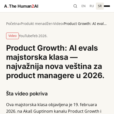
A
.
The Human
2
AI
EN
RU
SR
Početna
›
Produkt menadžer
›
Video
›
Product Growth: AI evals majstorska klasa — najvažnija nova veština za product managere u 2026.
Video
YouTube
feb 2026.
Product Growth: AI evals
majstorska klasa —
najvažnija nova veština za
product managere u 2026.
Šta video pokriva
Ova majstorska klasa objavljena je 19. februara
2026. na Akaš Guptinom kanalu Product Growth i