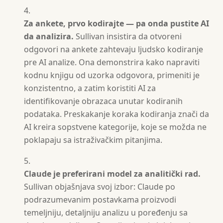
Za ankete, prvo kodirajte — pa onda pustite AI
da analizira.
Sullivan insistira da otvoreni
odgovori na ankete zahtevaju ljudsko kodiranje
pre AI analize. Ona demonstrira kako napraviti
kodnu knjigu od uzorka odgovora, primeniti je
konzistentno, a zatim koristiti AI za
identifikovanje obrazaca unutar kodiranih
podataka. Preskakanje koraka kodiranja znači da
AI kreira sopstvene kategorije, koje se možda ne
poklapaju sa istraživačkim pitanjima.
Claude je preferirani model za analitički rad.
Sullivan objašnjava svoj izbor: Claude po
podrazumevanim postavkama proizvodi
temeljniju, detaljniju analizu u poređenju sa