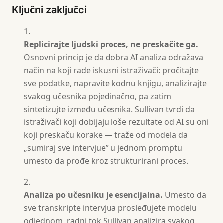
Ključni zaključci
Replicirajte ljudski proces, ne preskačite ga.
Osnovni princip je da dobra AI analiza odražava
način na koji rade iskusni istraživači: pročitajte
sve podatke, napravite kodnu knjigu, analizirajte
svakog učesnika pojedinačno, pa zatim
sintetizujte između učesnika. Sullivan tvrdi da
istraživači koji dobijaju loše rezultate od AI su oni
koji preskaču korake — traže od modela da
„sumiraj sve intervjue” u jednom promptu
umesto da prođe kroz strukturirani proces.
Analiza po učesniku je esencijalna.
Umesto da
sve transkripte intervjua prosleđujete modelu
odjednom, radni tok Sullivan analizira svakog