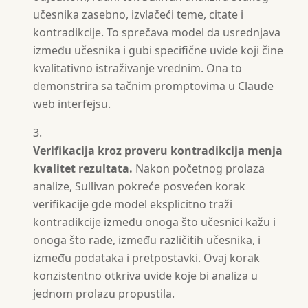
učesnika zasebno, izvlačeći teme, citate i
kontradikcije. To sprečava model da usrednjava
između učesnika i gubi specifične uvide koji čine
kvalitativno istraživanje vrednim. Ona to
demonstrira sa tačnim promptovima u Claude
web interfejsu.
Verifikacija kroz proveru kontradikcija menja
kvalitet rezultata.
Nakon početnog prolaza
analize, Sullivan pokreće posvećen korak
verifikacije gde model eksplicitno traži
kontradikcije između onoga što učesnici kažu i
onoga što rade, između različitih učesnika, i
između podataka i pretpostavki. Ovaj korak
konzistentno otkriva uvide koje bi analiza u
jednom prolazu propustila.