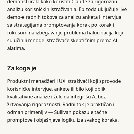
demonstrirala kako koristiti Claude za rigoroznu
analizu korisničkih istraživanja. Epizoda uključuje live
demo-e radnih tokova za analizu anketa i intervjua,
sa strategijama promptovanja korak po korak i
fokusom na izbegavanje problema halucinacija koji
su učinili mnoge istraživače skeptičnim prema AI
alatima.
Za koga je
Produktni menadžeri i UX istraživači koji sprovode
korisničke intervjue, ankete ili bilo koji oblik
kvalitativne analize i žele da integrišu AI bez
žrtvovanja rigoroznosti. Radni tok je praktičan i
odmah primenljiv — Sullivan pokazuje tačne
promptove i objašnjava logiku iza svakog koraka.