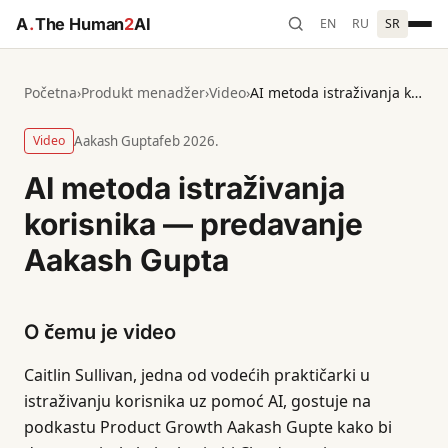
A
.
The Human
2
AI
EN
RU
SR
Početna
›
Produkt menadžer
›
Video
›
AI metoda istraživanja korisnika — predavanje Aakash Gupta
Video
Aakash Gupta
feb 2026.
AI metoda istraživanja
korisnika — predavanje
Aakash Gupta
O čemu je video
Caitlin Sullivan, jedna od vodećih praktičarki u
istraživanju korisnika uz pomoć AI, gostuje na
podkastu Product Growth Aakash Gupte kako bi