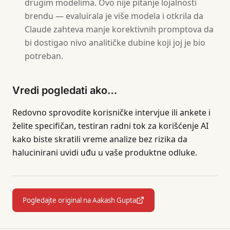
drugim modelima. Ovo nije pitanje lojalnosti
brendu — evaluirala je više modela i otkrila da
Claude zahteva manje korektivnih promptova da
bi dostigao nivo analitičke dubine koji joj je bio
potreban.
Vredi pogledati ako…
Redovno sprovodite korisničke intervjue ili ankete i
želite specifičan, testiran radni tok za korišćenje AI
kako biste skratili vreme analize bez rizika da
halucinirani uvidi uđu u vaše produktne odluke.
Pogledajte original na Aakash Gupta