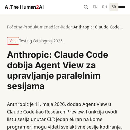
A
.
The Human
2
AI
EN
RU
SR
Početna
›
Produkt menadžer
›
Radar
›
Anthropic: Claude Code dobija Agent View za upravljanje paralelnim sesijama
Vest
Testing Catalog
maj 2026.
Anthropic: Claude Code
dobija Agent View za
upravljanje paralelnim
sesijama
Anthropic je 11. maja 2026. dodao Agent View u
Claude Code kao Research Preview. Funkcija uvodi
listu sesija unutar CLI: jedan ekran na kome
programeri mogu videti sve aktivne sesije kodiranja,