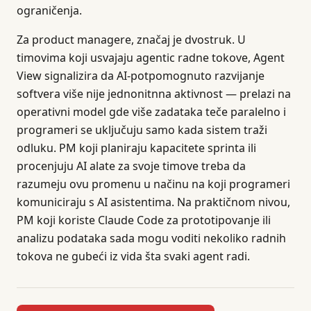
ograničenja.
Za product managere, značaj je dvostruk. U
timovima koji usvajaju agentic radne tokove, Agent
View signalizira da AI-potpomognuto razvijanje
softvera više nije jednonitnna aktivnost — prelazi na
operativni model gde više zadataka teče paralelno i
programeri se uključuju samo kada sistem traži
odluku. PM koji planiraju kapacitete sprinta ili
procenjuju AI alate za svoje timove treba da
razumeju ovu promenu u načinu na koji programeri
komuniciraju s AI asistentima. Na praktičnom nivou,
PM koji koriste Claude Code za prototipovanje ili
analizu podataka sada mogu voditi nekoliko radnih
tokova ne gubeći iz vida šta svaki agent radi.