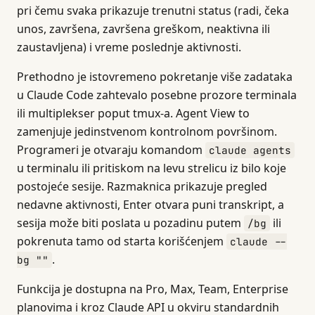
pri čemu svaka prikazuje trenutni status (radi, čeka
unos, završena, završena greškom, neaktivna ili
zaustavljena) i vreme poslednje aktivnosti.
Prethodno je istovremeno pokretanje više zadataka
u Claude Code zahtevalo posebne prozore terminala
ili multiplekser poput tmux-a. Agent View to
zamenjuje jedinstvenom kontrolnom površinom.
Programeri je otvaraju komandom
claude agents
u terminalu ili pritiskom na levu strelicu iz bilo koje
postojeće sesije. Razmaknica prikazuje pregled
nedavne aktivnosti, Enter otvara puni transkript, a
sesija može biti poslata u pozadinu putem
ili
/bg
pokrenuta tamo od starta korišćenjem
claude --
.
bg ""
Funkcija je dostupna na Pro, Max, Team, Enterprise
planovima i kroz Claude API u okviru standardnih