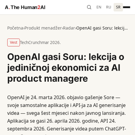
A
.
The Human
2
AI
EN
RU
SR
Početna
›
Produkt menadžer
›
Radar
›
OpenAI gasi Soru: lekcija o jediničnoj ekonomici za AI product managere
Vest
TechCrunch
mar 2026.
OpenAI gasi Soru: lekcija o
jediničnoj ekonomici za AI
product managere
OpenAI je 24. marta 2026. objavio gašenje Sore —
svoje samostalne aplikacije i API-ja za AI generisanje
videa — svega šest mjeseci nakon javnog lansiranja.
Aplikacija se gasi 26. aprila 2026. godine, API 24.
septembra 2026. Generisanje videa putem ChatGPT-