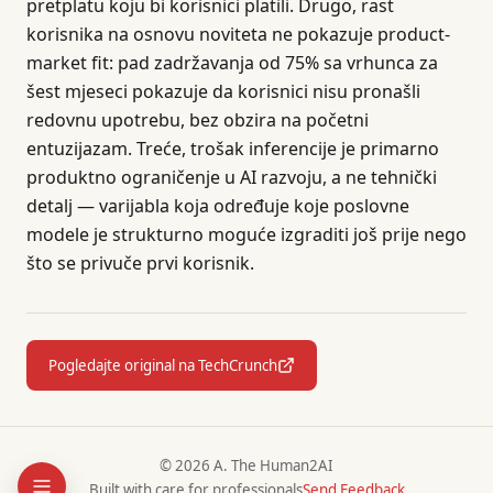
pretplatu koju bi korisnici platili. Drugo, rast
korisnika na osnovu noviteta ne pokazuje product-
market fit: pad zadržavanja od 75% sa vrhunca za
šest mjeseci pokazuje da korisnici nisu pronašli
redovnu upotrebu, bez obzira na početni
entuzijazam. Treće, trošak inferencije je primarno
produktno ograničenje u AI razvoju, a ne tehnički
detalj — varijabla koja određuje koje poslovne
modele je strukturno moguće izgraditi još prije nego
što se privuče prvi korisnik.
Pogledajte original na TechCrunch
© 2026 A. The Human2AI
Built with care for professionals
Send Feedback