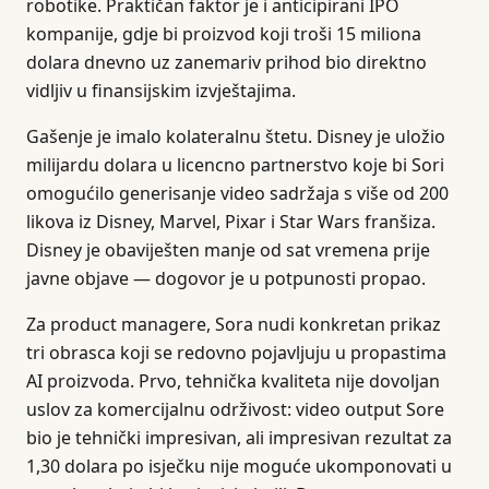
robotike. Praktičan faktor je i anticipirani IPO
kompanije, gdje bi proizvod koji troši 15 miliona
dolara dnevno uz zanemariv prihod bio direktno
vidljiv u finansijskim izvještajima.
Gašenje je imalo kolateralnu štetu. Disney je uložio
milijardu dolara u licencno partnerstvo koje bi Sori
omogućilo generisanje video sadržaja s više od 200
likova iz Disney, Marvel, Pixar i Star Wars franšiza.
Disney je obaviješten manje od sat vremena prije
javne objave — dogovor je u potpunosti propao.
Za product managere, Sora nudi konkretan prikaz
tri obrasca koji se redovno pojavljuju u propastima
AI proizvoda. Prvo, tehnička kvaliteta nije dovoljan
uslov za komercijalnu održivost: video output Sore
bio je tehnički impresivan, ali impresivan rezultat za
1,30 dolara po isječku nije moguće ukomponovati u