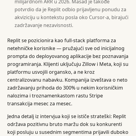
milijardnom ARR u 2026. Masad je takođe
potvrdio da je Replit odbio prijavljenu ponudu za
akviziciju u kontekstu posla oko Cursor-a, birajući
zadržavanje nezavisnosti.
Replit se pozicionira kao full-stack platforma za
netehničke korisnike — pružajući sve od inicijalnog
prompta do deployovanog aplikacije bez poznavanja
programiranja. Klijenti uključuju Zillow i Meta, koji su
platformu usvojili organsko, a ne kroz
centralizovanu nabavku. Kompanija izveštava o neto
zadržavanju prihoda do 300% u nekim korisničkim
nalozima i troznamenkastom rastu Stripe
transakcija mesec za mesec.
Jedna detalj iz intervjua koji se ističe strateški: Replit
održava pozitivnu bruto maržu dok su konkurenti
koji posluju u susednim segmentima prijavili duboko