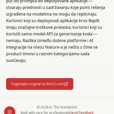
put od prompta do deployovane aplikacije —
stvaraju prednosti u zadržavanju koje point rešenja
izgrađena na modelima ne mogu da repliciraju.
Korisnici koji su deployovali aplikacije kroz Replit
imaju značajne troškove prelaska; korisnici koji su
koristili samo model API za generisanje koda —
nemaju. Razlika između dubine platforme i AI
integracije na nivou feature-a je nešto s čime se
product timovi u raznim kategorijama sada
suočavaju.
Pogledajte original na TechCrunch
© 2026 A. The Human2AI
Built with care for professionals
Send Feedback