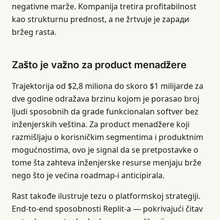
negativne marže. Kompanija tretira profitabilnost
kao strukturnu prednost, a ne žrtvuje je zaради
bržeg rasta.
Zašto je važno za product menadžere
Trajektorija od $2,8 miliona do skoro $1 milijarde za
dve godine odražava brzinu kojom je porasao broj
ljudi sposobnih da grade funkcionalan softver bez
inženjerskih veština. Za product menadžere koji
razmišljaju o korisničkim segmentima i produktnim
mogućnostima, ovo je signal da se pretpostavke o
tome šta zahteva inženjerske resurse menjaju brže
nego što je većina roadmap-i anticipirala.
Rast takođe ilustruje tezu o platformskoj strategiji.
End-to-end sposobnosti Replit-a — pokrivajući čitav