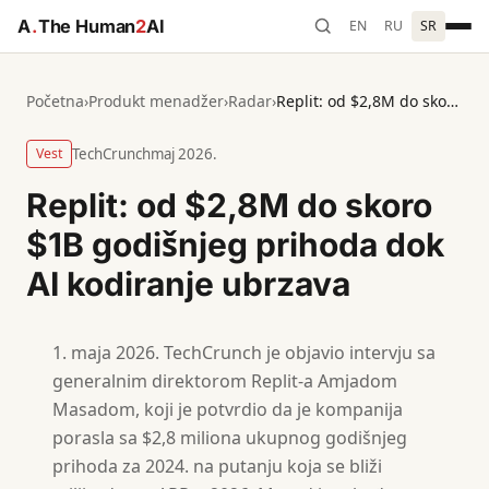
A
.
The Human
2
AI
EN
RU
SR
Početna
›
Produkt menadžer
›
Radar
›
Replit: od $2,8M do skoro $1B godišnjeg prihoda dok AI kodiranje ubrzava
Vest
TechCrunch
maj 2026.
Replit: od $2,8M do skoro
$1B godišnjeg prihoda dok
AI kodiranje ubrzava
maja 2026. TechCrunch je objavio intervju sa
generalnim direktorom Replit-a Amjadom
Masadom, koji je potvrdio da je kompanija
porasla sa $2,8 miliona ukupnog godišnjeg
prihoda za 2024. na putanju koja se bliži