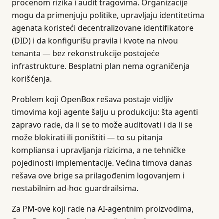
procenom rizika i audit tragovima. Organizacije
mogu da primenjuju politike, upravljaju identitetima
agenata koristeći decentralizovane identifikatore
(DID) i da konfigurišu pravila i kvote na nivou
tenanta — bez rekonstrukcije postojeće
infrastrukture. Besplatni plan nema ograničenja
korišćenja.
Problem koji OpenBox rešava postaje vidljiv
timovima koji agente šalju u produkciju: šta agenti
zapravo rade, da li se to može auditovati i da li se
može blokirati ili poništiti — to su pitanja
kompliansa i upravljanja rizicima, a ne tehničke
pojedinosti implementacije. Većina timova danas
rešava ove brige sa prilagođenim logovanjem i
nestabilnim ad-hoc guardrailsima.
Za PM-ove koji rade na AI-agentnim proizvodima,