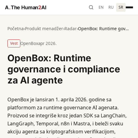
A
.
The Human
2
AI
EN
RU
SR
Početna
›
Produkt menadžer
›
Radar
›
OpenBox: Runtime governance i compliance za AI agente
Vest
OpenBox
apr 2026.
OpenBox: Runtime
governance i compliance
za AI agente
OpenBox je lansiran 1. aprila 2026. godine sa
platformom za runtime governance AI agenata.
Proizvod se integriše kroz jedan SDK sa LangChain,
LangGraph, Temporal, n8n i Mastra, i beleži svaku
akciju agenta sa kriptografskom verifikacijom,