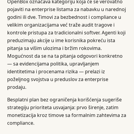
OpenBox označava kategoriju koja će se verovatno
pojaviti na enterprise listama za nabavku u narednoj
godini ili dve. Timovi za bezbednost i compliance u
velikim organizacijama već traže audit tragove i
kontrole pristupa za tradicionalni softver. Agenti koji
preduzimaju akcije u ime korisnika pokreću ista
pitanja sa višim ulozima i bržim rokovima.
Mogućnost da se na ta pitanja odgovori konkretno
— sa evidencijama politika, upravljanjem
identitetima i procenama rizika — prelazi iz
poželjnog svojstva u preduslov za enterprise
prodaju.
Besplatni plan bez ograničenja korišćenja sugeriše
strategiju prioriteta usvajanja: prvo širenje, zatim
monetizacija kroz timove sa formalnim zahtevima za
compliance.