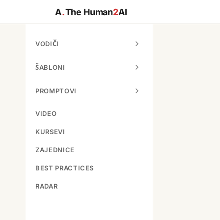
A
.
The Human
2
AI
VODIČI
ŠABLONI
PROMPTOVI
VIDEO
KURSEVI
ZAJEDNICE
BEST PRACTICES
RADAR