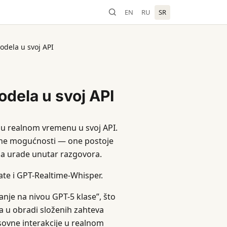
EN
RU
SR
odela u svoj API
odela u svoj API
 u realnom vremenu u svoj API.
vne mogućnosti — one postoje
a urade unutar razgovora.
ate i GPT-Realtime-Whisper.
anje na nivou GPT-5 klase”, što
a u obradi složenih zahteva
sovne interakcije u realnom