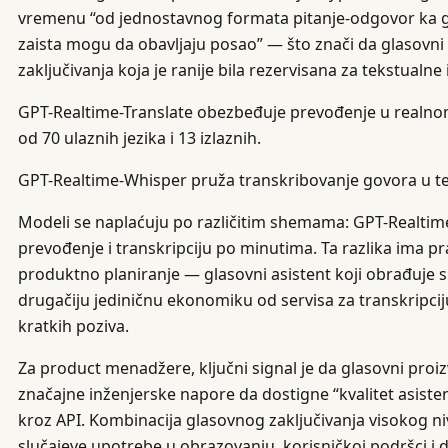
vremenu “od jednostavnog formata pitanje-odgovor ka gl
zaista mogu da obavljaju posao” — što znači da glasovni 
zaključivanja koja je ranije bila rezervisana za tekstualne 
GPT-Realtime-Translate obezbeđuje prevođenje u realn
od 70 ulaznih jezika i 13 izlaznih.
GPT-Realtime-Whisper pruža transkribovanje govora u te
Modeli se naplaćuju po različitim shemama: GPT-Realtim
prevođenje i transkripciju po minutima. Ta razlika ima pr
produktno planiranje — glasovni asistent koji obrađuje s
drugačiju jediničnu ekonomiku od servisa za transkripciju
kratkih poziva.
Za product menadžere, ključni signal je da glasovni proiz
značajne inženjerske napore da dostigne “kvalitet asisten
kroz API. Kombinacija glasovnog zaključivanja visokog niv
slučajeve upotrebe u obrazovanju, korisničkoj podršci i