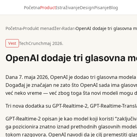
Početna
Product
Istraživanje
Design
Pisanje
Blog
Početna
›
Produkt menadžer
›
Radar
›
OpenAI dodaje tri glasovna m
Vest
TechCrunch
maj 2026.
OpenAI dodaje tri glasovna m
Dana 7. maja 2026, OpenAI je dodao tri glasovna modela
Događaj je značajan ne zato što OpenAI sada ima glaso
već neko vreme — već zbog toga šta novi modeli mogu d
Tri nova dodatka su GPT-Realtime-2, GPT-Realtime-Transl
GPT-Realtime-2 opisan je kao model koji koristi “zaključiv
ga pozicionira znatno iznad prethodnih glasovnih model
tokom razgovora. OpenAI navodi da je cilj premestiti gla