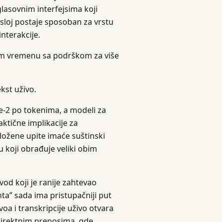
asovnim interfejsima koji
sloj postaje sposoban za vrstu
interakcije.
om vremenu sa podrškom za više
kst uživo.
e-2 po tokenima, a modeli za
aktične implikacije za
ložene upite imaće suštinski
 koji obrađuje veliki obim
vod koji je ranije zahtevao
ta” sada ima pristupačniji put
oa i transkripcije uživo otvara
 direktnim prenosima, gde