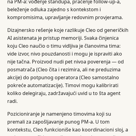
na PM-a: vođenje standupa, praćenje follow-up-a,
beleženje odluka zajedno s kontekstom i
kompromisima, upravljanje redovnim provjerama.
Dizajnersko rešenje koje razlikuje Cleo od generičkih
AI asistenata je pristup memoriji. Svaka činjenica
koju Cleo naučio o timu vidljiva je članovima tima:
vide izvor, nivo pouzdanosti i mogu je ispraviti ako
nije tačna. Proizvod nudi pet nivoa poverenja — od
posmatrača (Cleo čita i rezimira, ali ne preduzima
akcije) do potpunog operatora (Cleo samostalno
pokreće automatizacije). Timovi mogu kalibrirati
koliko delegiraju, zadržavajući uvid u to šta agent
radi.
Pozicioniranje je namenjeno timovima koji su
premali za zapošljavanje punog PM-a. U tom
kontekstu, Cleo funkcioniše kao koordinacioni sloj, a