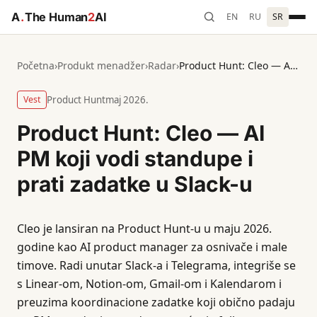
A
.
The Human
2
AI
EN
RU
SR
Početna
›
Produkt menadžer
›
Radar
›
Product Hunt: Cleo — AI PM koji vodi standupe i prati zadatke u Slack-u
Vest
Product Hunt
maj 2026.
Product Hunt: Cleo — AI
PM koji vodi standupe i
prati zadatke u Slack-u
Cleo je lansiran na Product Hunt-u u maju 2026.
godine kao AI product manager za osnivače i male
timove. Radi unutar Slack-a i Telegrama, integriše se
s Linear-om, Notion-om, Gmail-om i Kalendarom i
preuzima koordinacione zadatke koji obično padaju