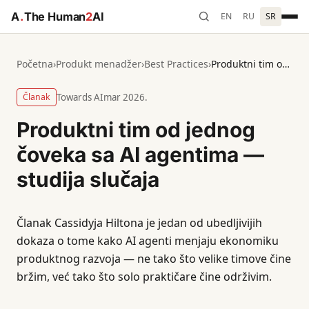
A
.
The Human
2
AI
EN
RU
SR
Početna
›
Produkt menadžer
›
Best Practices
›
Produktni tim od jednog čoveka sa AI agentima — studija slučaja
Članak
Towards AI
mar 2026.
Produktni tim od jednog
čoveka sa AI agentima —
studija slučaja
Članak Cassidyja Hiltona je jedan od ubedljivijih
dokaza o tome kako AI agenti menjaju ekonomiku
produktnog razvoja — ne tako što velike timove čine
bržim, već tako što solo praktičare čine održivim.