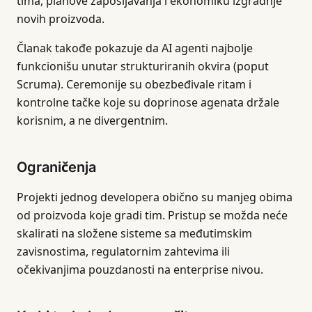
tima, planove zapošljavanja i ekonomiku izgradnje
novih proizvoda.
Članak takođe pokazuje da AI agenti najbolje
funkcionišu unutar strukturiranih okvira (poput
Scruma). Ceremonije su obezbeđivale ritam i
kontrolne tačke koje su doprinose agenata držale
korisnim, a ne divergentnim.
Ograničenja
Projekti jednog developera obično su manjeg obima
od proizvoda koje gradi tim. Pristup se možda neće
skalirati na složene sisteme sa međutimskim
zavisnostima, regulatornim zahtevima ili
očekivanjima pouzdanosti na enterprise nivou.