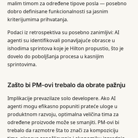
malim timom za određene tipove posla — posebno
dobro definisane funkcionalnosti sa jasnim
kriterijumima prihvatanja.
Podaci iz retrospektiva su posebno zanimljivi: AI
agenti su identifikovali ponavljajuće obrasce u
ishodima sprintova koje je Hilton propustio, što je
dovelo do poboljšanja procesa u kasnijim
sprintovima.
Zašto bi PM-ovi trebalo da obrate pažnju
Implikacije prevazilaze solo developere. Ako AI
agenti mogu efikasno popuniti prateće uloge u
produktnom razvoju, optimalna veličina tima za
određene proizvode može se smanjiti. PM-ovi bi
trebalo da razmotre šta to znači za kompoziciju