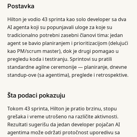
Postavka
Hilton je vodio 43 sprinta kao solo developer sa dva
AI agenta koji su popunjavali uloge za koje su
tradicionalno potrebni zasebni članovi tima: jedan
agent se bavio planiranjem i prioritizacijom (delujući
kao PM/scrum master), dok je drugi pomagao u
pregledu koda i testiranju. Sprintovi su pratili
standardne agilne ceremonije — planiranje, dnevne
standup-ove (sa agentima), preglede i retrospektive.
Šta podaci pokazuju
Tokom 43 sprinta, Hilton je pratio brzinu, stopu
grešaka i vreme utrošeno na različite aktivnosti.
Rezultati sugerišu da jedan developer pojačan AI
agentima može održati protočnost uporedivu sa