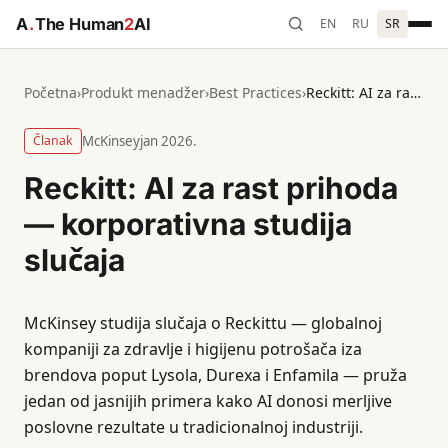
A
.
The Human
2
AI
EN
RU
SR
Početna
›
Produkt menadžer
›
Best Practices
›
Reckitt: AI za rast prihoda — korporativna studija slučaja
Članak
McKinsey
jan 2026.
Reckitt: AI za rast prihoda
— korporativna studija
slučaja
McKinsey studija slučaja o Reckittu — globalnoj
kompaniji za zdravlje i higijenu potrošača iza
brendova poput Lysola, Durexa i Enfamila — pruža
jedan od jasnijih primera kako AI donosi merljive
poslovne rezultate u tradicionalnoj industriji.