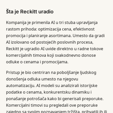
Šta je Reckitt uradio
Kompanija je primenila AI u tri stuba upravljanja
rastom prihoda: optimizacija cena, efektivnost
promocija i planiranje asortimana. Umesto da gradi
AI izolovano od postojećih poslovnih procesa,
Reckitt je ugradio AI uvide direktno u radne tokove
komercijalnih timova koji svakodnevno donose
odluke o cenama i promocijama.
Pristup je bio centriran na poboljšanje ljudskog
donošenja odluka umesto na njegovu
automatizaciju. AI modeli su analizirali istorijske
podatke o cenama, konkurentsku dinamiku i
ponašanje potrošača kako bi generisali preporuke.
Komercijalni timovi su pregledali ove preporuke
zajedno sa svojim poznavanjem tržišta, prihvatili ih ili