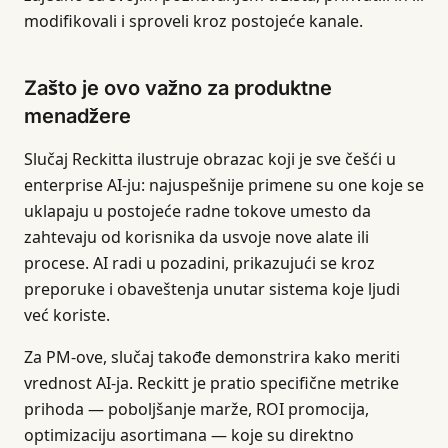
modifikovali i sproveli kroz postojeće kanale.
Zašto je ovo važno za produktne
menadžere
Slučaj Reckitta ilustruje obrazac koji je sve češći u
enterprise AI-ju: najuspešnije primene su one koje se
uklapaju u postojeće radne tokove umesto da
zahtevaju od korisnika da usvoje nove alate ili
procese. AI radi u pozadini, prikazujući se kroz
preporuke i obaveštenja unutar sistema koje ljudi
već koriste.
Za PM-ove, slučaj takođe demonstrira kako meriti
vrednost AI-ja. Reckitt je pratio specifične metrike
prihoda — poboljšanje marže, ROI promocija,
optimizaciju asortimana — koje su direktno