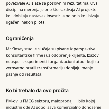
povezivale AI izlaze sa poslovnim rezultatima. Ova
disciplina merenja je ono što razdvaja AI projekte
koji dobijaju nastavak investicija od onih koji bivaju
ugašeni nakon pilota.
Ograničenja
McKinsey studije slučaja su pisane iz perspektive
konsultantske firme i uz odobrenje klijenta. Izazovi,
neuspeli eksperimenti i organizacioni otpor koji su
verovatno pratili transformaciju dobijaju manje
pažnje od rezultata.
Ko bi trebalo da ovo pročita
PM-ovi u FMCG sektoru, maloprodaji ili bilo kojoj
industriji gde AI poboljšava komercijalno donošenje