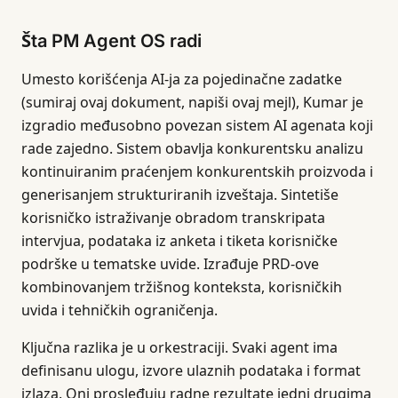
Šta PM Agent OS radi
Umesto korišćenja AI-ja za pojedinačne zadatke
(sumiraj ovaj dokument, napiši ovaj mejl), Kumar je
izgradio međusobno povezan sistem AI agenata koji
rade zajedno. Sistem obavlja konkurentsku analizu
kontinuiranim praćenjem konkurentskih proizvoda i
generisanjem strukturiranih izveštaja. Sintetiše
korisničko istraživanje obradom transkripata
intervjua, podataka iz anketa i tiketa korisničke
podrške u tematske uvide. Izrađuje PRD-ove
kombinovanjem tržišnog konteksta, korisničkih
uvida i tehničkih ograničenja.
Ključna razlika je u orkestraciji. Svaki agent ima
definisanu ulogu, izvore ulaznih podataka i format
izlaza. Oni prosleđuju radne rezultate jedni drugima