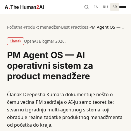
A
.
The Human
2
AI
EN
RU
SR
Početna
›
Produkt menadžer
›
Best Practices
›
PM Agent OS — AI operativni sistem za product menadžere
Članak
OpenAI Blog
mar 2026.
PM Agent OS — AI
operativni sistem za
product menadžere
Članak Deepesha Kumara dokumentuje nešto o
čemu većina PM sadržaja o AI-ju samo teoretiše:
stvarnu izgradnju multi-agentnog sistema koji
obrađuje realne zadatke produktnog menadžmenta
od početka do kraja.