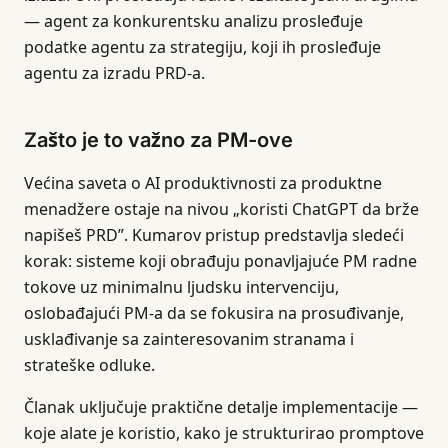
— agent za konkurentsku analizu prosleđuje
podatke agentu za strategiju, koji ih prosleđuje
agentu za izradu PRD-a.
Zašto je to važno za PM-ove
Većina saveta o AI produktivnosti za produktne
menadžere ostaje na nivou „koristi ChatGPT da brže
napišeš PRD”. Kumarov pristup predstavlja sledeći
korak: sisteme koji obrađuju ponavljajuće PM radne
tokove uz minimalnu ljudsku intervenciju,
oslobađajući PM-a da se fokusira na prosuđivanje,
usklađivanje sa zainteresovanim stranama i
strateške odluke.
Članak uključuje praktične detalje implementacije —
koje alate je koristio, kako je strukturirao promptove