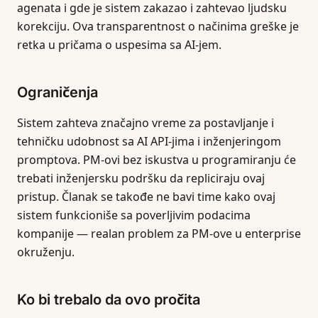
agenata i gde je sistem zakazao i zahtevao ljudsku
korekciju. Ova transparentnost o načinima greške je
retka u pričama o uspesima sa AI-jem.
Ograničenja
Sistem zahteva značajno vreme za postavljanje i
tehničku udobnost sa AI API-jima i inženjeringom
promptova. PM-ovi bez iskustva u programiranju će
trebati inženjersku podršku da repliciraju ovaj
pristup. Članak se takođe ne bavi time kako ovaj
sistem funkcioniše sa poverljivim podacima
kompanije — realan problem za PM-ove u enterprise
okruženju.
Ko bi trebalo da ovo pročita