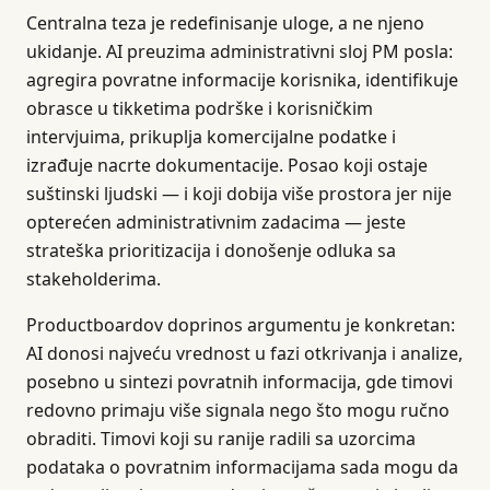
Centralna teza je redefinisanje uloge, a ne njeno
ukidanje. AI preuzima administrativni sloj PM posla:
agregira povratne informacije korisnika, identifikuje
obrasce u tikketima podrške i korisničkim
intervjuima, prikuplja komercijalne podatke i
izrađuje nacrte dokumentacije. Posao koji ostaje
suštinski ljudski — i koji dobija više prostora jer nije
opterećen administrativnim zadacima — jeste
strateška prioritizacija i donošenje odluka sa
stakeholderima.
Productboardov doprinos argumentu je konkretan:
AI donosi najveću vrednost u fazi otkrivanja i analize,
posebno u sintezi povratnih informacija, gde timovi
redovno primaju više signala nego što mogu ručno
obraditi. Timovi koji su ranije radili sa uzorcima
podataka o povratnim informacijama sada mogu da