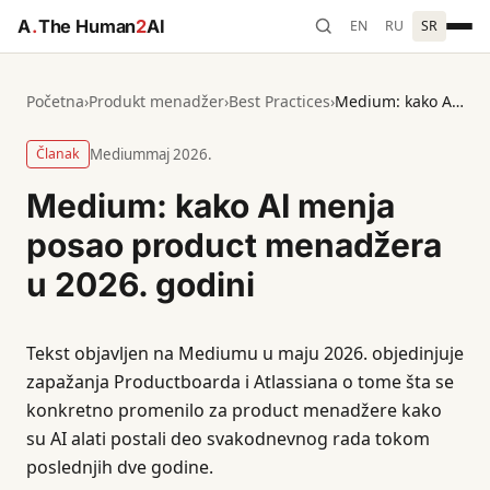
A
.
The Human
2
AI
EN
RU
SR
Početna
›
Produkt menadžer
›
Best Practices
›
Medium: kako AI menja posao product menadžera u 2026. godini
Članak
Medium
maj 2026.
Medium: kako AI menja
posao product menadžera
u 2026. godini
Tekst objavljen na Mediumu u maju 2026. objedinjuje
zapažanja Productboarda i Atlassiana o tome šta se
konkretno promenilo za product menadžere kako
su AI alati postali deo svakodnevnog rada tokom
poslednjih dve godine.