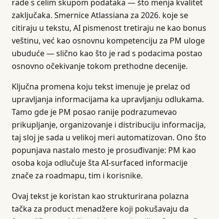
rade s celim skupom podataka — što menja kvalitet
zaključaka. Smernice Atlassiana za 2026. koje se
citiraju u tekstu, AI pismenost tretiraju ne kao bonus
veštinu, već kao osnovnu kompetenciju za PM uloge
ubuduće — slično kao što je rad s podacima postao
osnovno očekivanje tokom prethodne decenije.
Ključna promena koju tekst imenuje je prelaz od
upravljanja informacijama ka upravljanju odlukama.
Tamo gde je PM posao ranije podrazumevao
prikupljanje, organizovanje i distribuciju informacija,
taj sloj je sada u velikoj meri automatizovan. Ono što
popunjava nastalo mesto je prosuđivanje: PM kao
osoba koja odlučuje šta AI-surfaced informacije
znače za roadmapu, tim i korisnike.
Ovaj tekst je koristan kao strukturirana polazna
tačka za product menadžere koji pokušavaju da