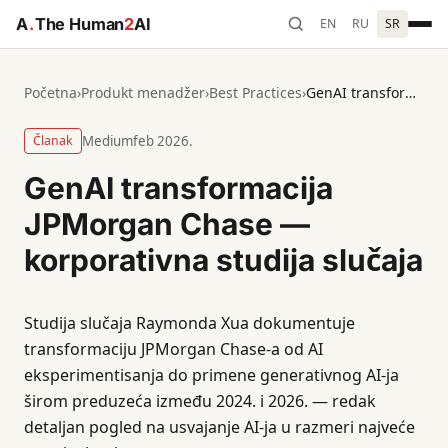
A
.
The Human
2
AI
EN
RU
SR
Početna
›
Produkt menadžer
›
Best Practices
›
GenAI transformacija JPMorgan Chase — korporativna studija slučaja
Članak
Medium
feb 2026.
GenAI transformacija
JPMorgan Chase —
korporativna studija slučaja
Studija slučaja Raymonda Xua dokumentuje
transformaciju JPMorgan Chase-a od AI
eksperimentisanja do primene generativnog AI-ja
širom preduzeća između 2024. i 2026. — redak
detaljan pogled na usvajanje AI-ja u razmeri najveće