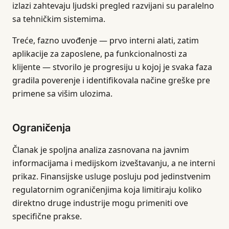
izlazi zahtevaju ljudski pregled razvijani su paralelno
sa tehničkim sistemima.
Treće, fazno uvođenje — prvo interni alati, zatim
aplikacije za zaposlene, pa funkcionalnosti za
klijente — stvorilo je progresiju u kojoj je svaka faza
gradila poverenje i identifikovala načine greške pre
primene sa višim ulozima.
Ograničenja
Članak je spoljna analiza zasnovana na javnim
informacijama i medijskom izveštavanju, a ne interni
prikaz. Finansijske usluge posluju pod jedinstvenim
regulatornim ograničenjima koja limitiraju koliko
direktno druge industrije mogu primeniti ove
specifične prakse.