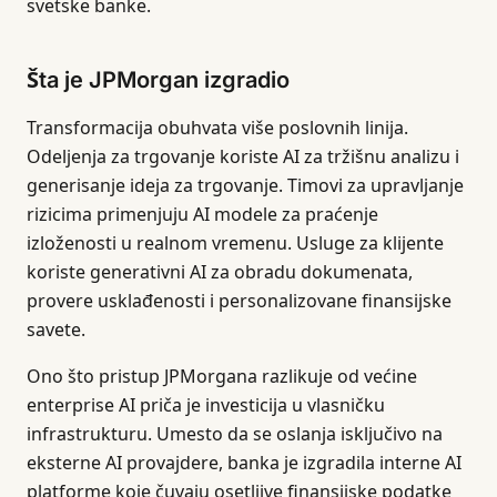
svetske banke.
Šta je JPMorgan izgradio
Transformacija obuhvata više poslovnih linija.
Odeljenja za trgovanje koriste AI za tržišnu analizu i
generisanje ideja za trgovanje. Timovi za upravljanje
rizicima primenjuju AI modele za praćenje
izloženosti u realnom vremenu. Usluge za klijente
koriste generativni AI za obradu dokumenata,
provere usklađenosti i personalizovane finansijske
savete.
Ono što pristup JPMorgana razlikuje od većine
enterprise AI priča je investicija u vlasničku
infrastrukturu. Umesto da se oslanja isključivo na
eksterne AI provajdere, banka je izgradila interne AI
platforme koje čuvaju osetljive finansijske podatke