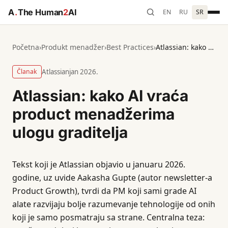
A
.
The Human
2
AI
EN
RU
SR
Početna
›
Produkt menadžer
›
Best Practices
›
Atlassian: kako AI vraća product menadžerima ulogu graditelja
Članak
Atlassian
jan 2026.
Atlassian: kako AI vraća
product menadžerima
ulogu graditelja
Tekst koji je Atlassian objavio u januaru 2026.
godine, uz uvide Aakasha Gupte (autor newsletter-a
Product Growth), tvrdi da PM koji sami grade AI
alate razvijaju bolje razumevanje tehnologije od onih
koji je samo posmatraju sa strane. Centralna teza: