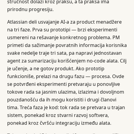
stručnost dolazi kroz praksu, a ta praksa ima
prirodnu progresiju.
Atlassian deli usvajanje AI-a za product menadžere
na tri faze. Prva su prototipi — brzi eksperimenti
usmereni na rešavanje konkretnog problema. PM
primeti da sažimanje povratnih informacija korisnika
svake nedelje traje tri sata, pa napravi jednostavan
agent za sumarizaciju korišćenjem no-code alata. Cilj
je učenje, a ne gotov produkt. Ako prototip
funkcioniše, prelazi na drugu fazu — procesa. Ovde
se potvrđeni eksperimenti pretvaraju u ponovljive
tokove rada sa jasnim ulazima, izlazima i dovoljnom
pouzdanošću da ih mogu koristiti i drugi članovi
tima. Treća faza je kod: tok rada se pretvara u trajan
sistem, ponekad kroz stvarni razvoj softvera,
ponekad kroz čvršću integraciju između alata.