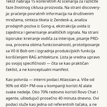
Tekst nabraja 15 konkretnih AI scenarija za različite
faze životnog ciklusa proizvoda. Na strani discovery-
ja: praćenje povratnih informacija na društvenim
mrežama, sinteza tiketa iz Zendesk-a, analiza
prodajnih poziva iz Gong-a, ekstrakcija uvida iz
zajednica i generisanje analitičkih signala. Na strani
isporuke: kreiranje vodiča za intervjue, pisanje PRD-
ova, procena obima funkcionalnosti, prototipovanje
sa V0 ili Bolt-om i izgradnja produkcijskih funkcija
korišćenjem RAG arhitekture. Lista je vredna upravo
po svojoj specifičnosti — čita se kao praktičan
čeklist, a ne konceptualni manifest.
Kao potvrda — interni podaci Atlassian-a. Više od
90% od 450+ PM-ova u kompaniji koristi AI alate
svake nedelje. Oko 70% redovno koristi Rovo Chat i
agente, uštedujući prosečno 40 minuta dnevno. Ovi
podaci služe kao jedna od referentnih tačaka, a ne