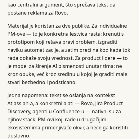
kao centralni argument, što sprečava tekst da
postane reklama za Rovo.
Materijal je koristan za dve publike. Za individualne
PM-ove — to je konkretna lestvica rasta: krenuti s
prototipom koji rešava pravi problem, izgraditi
naviku automatizacije, a zatim preći na kod kada tok
rada dokaže svoju vrednost. Za product lidere — to
je model za širenje AI pismenosti unutar tima: ne
kroz obuke, već kroz sredinu u kojoj je graditi male
stvari bezbedno i podsticano.
Jedna napomena: tekst se oslanja na kontekst
Atlassian-a, a konkretni alati — Rovo, Jira Product
Discovery, agenti u Confluence-u — nativni su za
njihov stack. PM-ovi koji rade u drugačijim
ekosistemima primenjivaće okvir, a neće ga koristiti
doslovno.