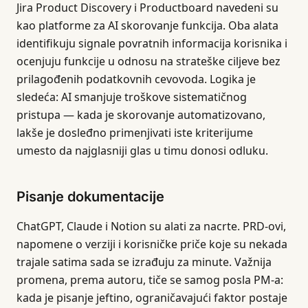
Jira Product Discovery i Productboard navedeni su
kao platforme za AI skorovanje funkcija. Oba alata
identifikuju signale povratnih informacija korisnika i
ocenjuju funkcije u odnosu na strateške ciljeve bez
prilagođenih podatkovnih cevovoda. Logika je
sledeća: AI smanjuje troškove sistematičnog
pristupa — kada je skorovanje automatizovano,
lakše je dosleđno primenjivati iste kriterijume
umesto da najglasniji glas u timu donosi odluku.
Pisanje dokumentacije
ChatGPT, Claude i Notion su alati za nacrte. PRD-ovi,
napomene o verziji i korisničke priče koje su nekada
trajale satima sada se izrađuju za minute. Važnija
promena, prema autoru, tiče se samog posla PM-a:
kada je pisanje jeftino, ograničavajući faktor postaje