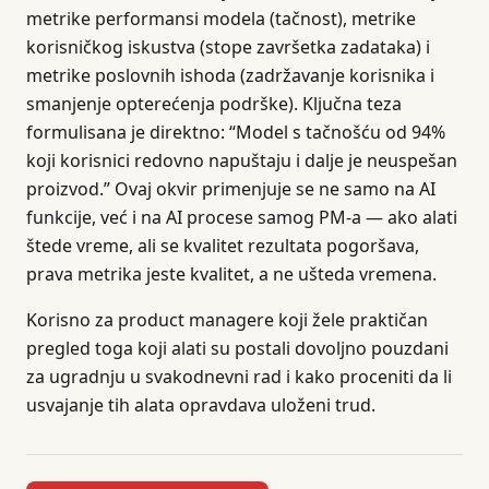
metrike performansi modela (tačnost), metrike
korisničkog iskustva (stope završetka zadataka) i
metrike poslovnih ishoda (zadržavanje korisnika i
smanjenje opterećenja podrške). Ključna teza
formulisana je direktno: “Model s tačnošću od 94%
koji korisnici redovno napuštaju i dalje je neuspešan
proizvod.” Ovaj okvir primenjuje se ne samo na AI
funkcije, već i na AI procese samog PM-a — ako alati
štede vreme, ali se kvalitet rezultata pogoršava,
prava metrika jeste kvalitet, a ne ušteda vremena.
Korisno za product managere koji žele praktičan
pregled toga koji alati su postali dovoljno pouzdani
za ugradnju u svakodnevni rad i kako proceniti da li
usvajanje tih alata opravdava uloženi trud.