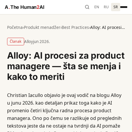
A
.
The Human
2
AI
EN
RU
SR
Početna
›
Produkt menadžer
›
Best Practices
›
Alloy: AI procesi za product managere — šta se menja i kako to meriti
Članak
Alloy
jun 2026.
Alloy: AI procesi za product
managere — šta se menja i
kako to meriti
Christian Iacullo objavio je ovaj vodič na blogu Alloy
u junu 2026. kao detaljan prikaz toga kako je AI
promenio četiri ključna radna procesa product
managera. Ono po čemu se razlikuje od preglednih
tekstova jeste da ne ostaje na tvrdnji da AI pomaže