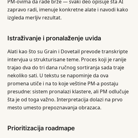
PM-ovima da rade brže — svaki deo opisuje šta AI
zapravo radi, imenuje konkretne alate i navodi kako
izgleda merljiv rezultat.
Istraživanje i pronalaženje uvida
Alati kao što su Grain i Dovetail prevode transkripte
intervjua u strukturisane teme. Proces koji je ranije
trajao dva do tri dana ručnog sortiranja sada traje
nekoliko sati. U tekstu se napominje da ova
promena utiče i na to koje veštine PM-a postaju
presudne: sistem pronalazi klastere, ali PM odlučuje
šta je od toga važno. Interpretacija dolazi na prvo
mesto umesto prepoznavanja obrazaca.
Prioritizacija roadmape