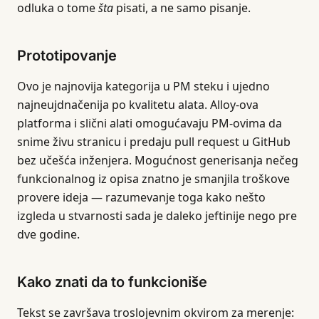
odluka o tome
šta
pisati, a ne samo pisanje.
Prototipovanje
Ovo je najnovija kategorija u PM steku i ujedno
najneujdnačenija po kvalitetu alata. Alloy-ova
platforma i slični alati omogućavaju PM-ovima da
snime živu stranicu i predaju pull request u GitHub
bez učešća inženjera. Mogućnost generisanja nečeg
funkcionalnog iz opisa znatno je smanjila troškove
provere ideja — razumevanje toga kako nešto
izgleda u stvarnosti sada je daleko jeftinije nego pre
dve godine.
Kako znati da to funkcioniše
Tekst se završava troslojevnim okvirom za merenje: