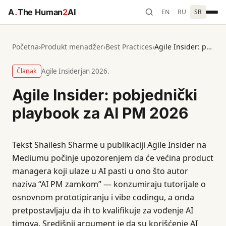
A
.
The Human
2
AI
EN
RU
SR
Početna
›
Produkt menadžer
›
Best Practices
›
Agile Insider: pobjednički playbook za AI PM 2026
Članak
Agile Insider
jan 2026.
Agile Insider: pobjednički
playbook za AI PM 2026
Tekst Shailesh Sharme u publikaciji Agile Insider na
Mediumu počinje upozorenjem da će većina product
managera koji ulaze u AI pasti u ono što autor
naziva “AI PM zamkom” — konzumiraju tutorijale o
osnovnom prototipiranju i vibe codingu, a onda
pretpostavljaju da ih to kvalifikuje za vođenje AI
timova. Središnji argument je da su korišćenje AI