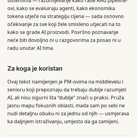
sistemima — razumijevanje kako rade RAG pipeline-
ovi, kako se evaluiraju agenti, kako ekonomika
tokena utječe na strategiju cijena — sada osnovno
očekivanje za sve koji žele smisleno utjecati na to
kako se grade AI proizvodi. Površno poznavanje
neće biti dovoljno ni u razgovorima za posao ni u
radu unutar AI tima.
Za koga je koristan
Ovaj tekst namijenjen je PM-ovima na middlevelu i
senioru koji prepoznaju da trebaju dublje razumjeti
AI, ali nisu sigurni šta “dublje” znači u praksi. Pruža
jasnu mapu fokusnih oblasti, mada sam po sebi ne
nudi detaljnu obuku ni za jednu od njih — usmjerava
ka daljnjem istraživanju, umjesto da ga zamijeni.