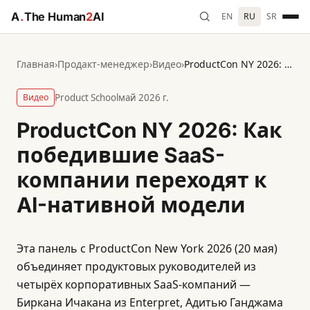
A
.
The Human
2
AI
EN
RU
SR
Главная
›
Продакт-менеджер
›
Видео
›
ProductCon NY 2026: Как победившие SaaS-компании переходят к AI-нативной модели
Видео
Product School
май 2026 г.
ProductCon NY 2026: Как
победившие SaaS-
компании переходят к
AI-нативной модели
Эта панель с ProductCon New York 2026 (20 мая)
объединяет продуктовых руководителей из
четырёх корпоративных SaaS-компаний —
Биркана Ичакана из Enterpret, Адитью Ганджама