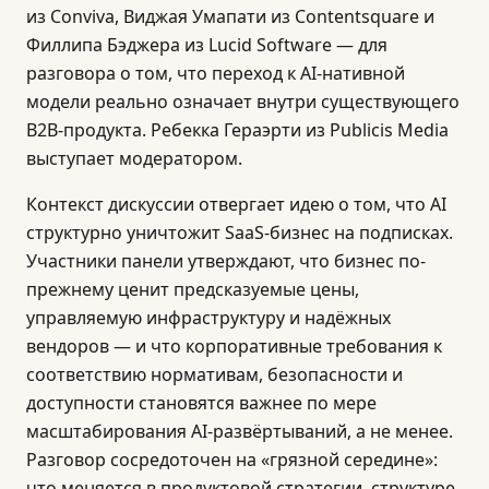
из Conviva, Виджая Умапати из Contentsquare и
Филлипа Бэджера из Lucid Software — для
разговора о том, что переход к AI-нативной
модели реально означает внутри существующего
B2B-продукта. Ребекка Гераэрти из Publicis Media
выступает модератором.
Контекст дискуссии отвергает идею о том, что AI
структурно уничтожит SaaS-бизнес на подписках.
Участники панели утверждают, что бизнес по-
прежнему ценит предсказуемые цены,
управляемую инфраструктуру и надёжных
вендоров — и что корпоративные требования к
соответствию нормативам, безопасности и
доступности становятся важнее по мере
масштабирования AI-развёртываний, а не менее.
Разговор сосредоточен на «грязной середине»:
что меняется в продуктовой стратегии, структуре