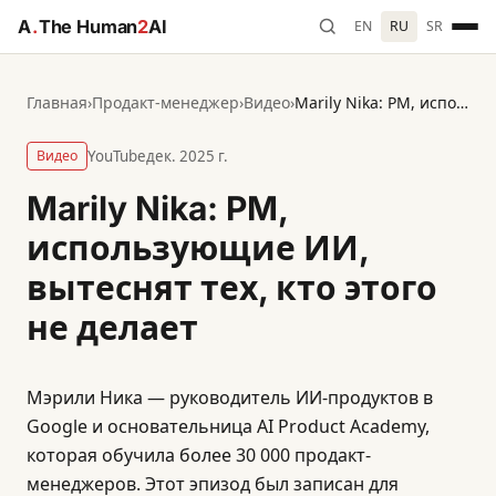
A
.
The Human
2
AI
EN
RU
SR
Главная
›
Продакт-менеджер
›
Видео
›
Marily Nika: PM, использующие ИИ, вытеснят тех, кто этого не делает
Видео
YouTube
дек. 2025 г.
Marily Nika: PM,
использующие ИИ,
вытеснят тех, кто этого
не делает
Мэрили Ника — руководитель ИИ-продуктов в
Google и основательница AI Product Academy,
которая обучила более 30 000 продакт-
менеджеров. Этот эпизод был записан для