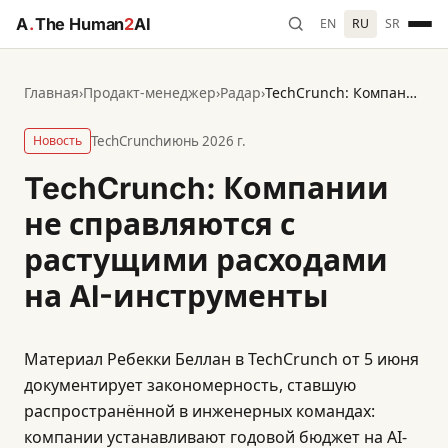
A
.
The Human
2
AI
EN
RU
SR
Главная
›
Продакт-менеджер
›
Радар
›
TechCrunch: Компании не справляются с растущими расходами на AI-инструменты
Новость
TechCrunch
июнь 2026 г.
TechCrunch: Компании
не справляются с
растущими расходами
на AI-инструменты
Материал Ребекки Беллан в TechCrunch от 5 июня
документирует закономерность, ставшую
распространённой в инженерных командах:
компании устанавливают годовой бюджет на AI-