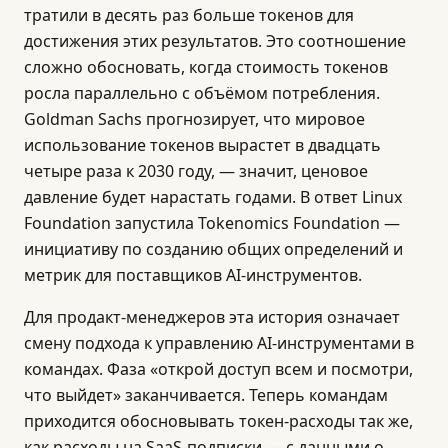
тратили в десять раз больше токенов для
достижения этих результатов. Это соотношение
сложно обосновать, когда стоимость токенов
росла параллельно с объёмом потребления.
Goldman Sachs прогнозирует, что мировое
использование токенов вырастет в двадцать
четыре раза к 2030 году, — значит, ценовое
давление будет нарастать годами. В ответ Linux
Foundation запустила Tokenomics Foundation —
инициативу по созданию общих определений и
метрик для поставщиков AI-инструментов.
Для продакт-менеджеров эта история означает
смену подхода к управлению AI-инструментами в
командах. Фаза «открой доступ всем и посмотри,
что выйдет» заканчивается. Теперь командам
приходится обосновывать токен-расходы так же,
как расходы на SaaS-подписки — с данными о