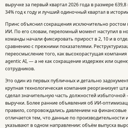
выручке за первый квартал 2026 года в размере 639,
34% год к году и лучший одиночный квартал в истори
Принс объяснил сокращения исключительно ростом 
ИИ. По его словам, переломный момент наступил в но
команды начали фиксировать прирост в 2, 10 и в отде
сравнению с прежними показателями. Реструктуриза
переосмысление того, как высокорастущая компания 
agentic AI, — а не как сокращение издержек или оце
сотрудников.
Это один из первых публичных и детально задокумен
крупная технологическая компания реорганизует шта
сделал значительную часть должностей избыточной
выручки. Более ранние объявления об ИИ-оптимизаци
правило, сопровождались давлением на финансовые п
отличается тем, что данные по производительности
указывают в одном направлении: объём выпуска выро