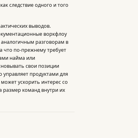
как следствие одного и того
рактических выводов.
окументационные воркфлоу
к аналогичным разговорам в
 а что по-прежнему требует
ами найма или
новывать свои позиции
то управляет продуктами для
 может ускорить интерес со
а размер команд внутри их