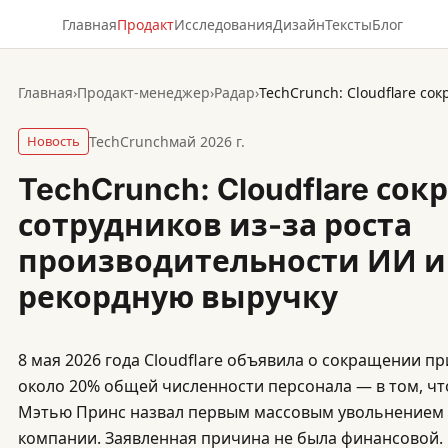
Главная
Продакт
Исследования
Дизайн
Тексты
Блог
Главная
›
Продакт-менеджер
›
Радар
›
Новость
TechCrunch
май 2026 г.
TechCrunch: Cloudflare сок
сотрудников из-за роста
производительности ИИ и
рекордную выручку
8 мая 2026 года Cloudflare объявила о сокращении п
около 20% общей численности персонала — в том, ч
Мэтью Принс назвал первым массовым увольнением 
компании. Заявленная причина не была финансовой. 