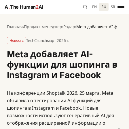
A
.
The Human
2
AI
EN
RU
SR
Главная
›
Продакт-менеджер
›
Радар
›
Meta добавляет AI-функции для шопинга в Instagram и Facebook
Новость
TechCrunch
март 2026 г.
Meta добавляет AI-
функции для шопинга в
Instagram и Facebook
На конференции Shoptalk 2026, 25 марта, Meta
объявила о тестировании AI-функций для
шопинга в Instagram и Facebook. Новые
возможности используют генеративный AI для
отображения расширенной информации о