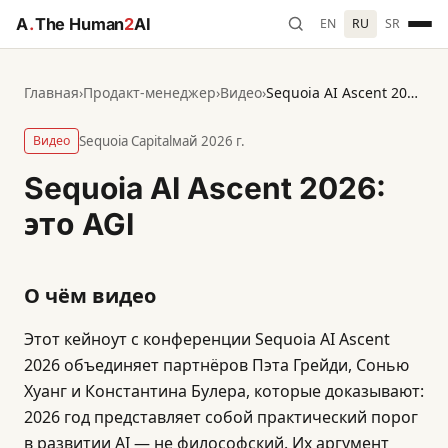
A
.
The Human
2
AI
EN
RU
SR
Главная
›
Продакт-менеджер
›
Видео
›
Sequoia AI Ascent 2026: это AGI
Видео
Sequoia Capital
май 2026 г.
Sequoia AI Ascent 2026:
это AGI
О чём видео
Этот кейноут с конференции Sequoia AI Ascent
2026 объединяет партнёров Пэта Грейди, Сонью
Хуанг и Константина Булера, которые доказывают:
2026 год представляет собой практический порог
в развитии AI — не философский. Их аргумент