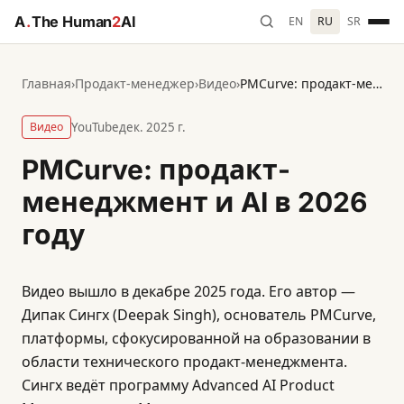
A
.
The Human
2
AI
EN
RU
SR
Главная
›
Продакт-менеджер
›
Видео
›
PMCurve: продакт-менеджмент и AI в 2026 году
Видео
YouTube
дек. 2025 г.
PMCurve: продакт-
менеджмент и AI в 2026
году
Видео вышло в декабре 2025 года. Его автор —
Дипак Сингх (Deepak Singh), основатель PMCurve,
платформы, сфокусированной на образовании в
области технического продакт-менеджмента.
Сингх ведёт программу Advanced AI Product