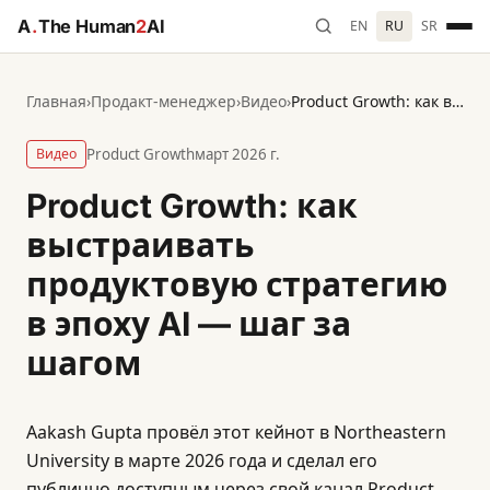
A
.
The Human
2
AI
EN
RU
SR
Главная
›
Продакт-менеджер
›
Видео
›
Product Growth: как выстраивать продуктовую стратегию в эпоху AI — шаг за шагом
Видео
Product Growth
март 2026 г.
Product Growth: как
выстраивать
продуктовую стратегию
в эпоху AI — шаг за
шагом
Aakash Gupta провёл этот кейнот в Northeastern
University в марте 2026 года и сделал его
публично доступным через свой канал Product