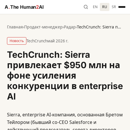
A
.
The Human
2
AI
EN
RU
SR
Главная
›
Продакт-менеджер
›
Радар
›
TechCrunch: Sierra привлекает $950 млн на фоне усиления конкуренции в enterprise AI
Новость
TechCrunch
май 2026 г.
TechCrunch: Sierra
привлекает $950 млн на
фоне усиления
конкуренции в enterprise
AI
Sierra, enterprise AI-компания, основанная Бретом
Тейлором (бывший со-CEO Salesforce и
действующий председатель совета директоров