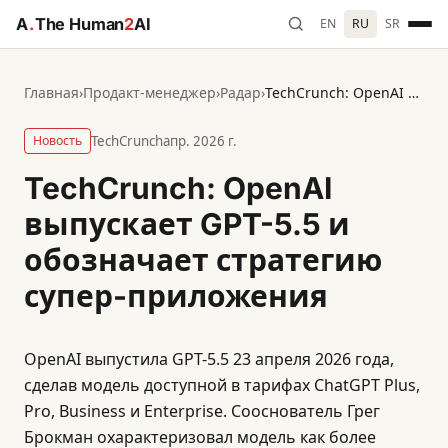
A
.
The Human
2
AI
EN
RU
SR
Главная
›
Продакт-менеджер
›
Радар
›
TechCrunch: OpenAI выпускает GPT-5.5 и обозначает стратегию супер-приложения
Новость
TechCrunch
апр. 2026 г.
TechCrunch: OpenAI
выпускает GPT-5.5 и
обозначает стратегию
супер-приложения
OpenAI выпустила GPT-5.5 23 апреля 2026 года,
сделав модель доступной в тарифах ChatGPT Plus,
Pro, Business и Enterprise. Сооснователь Грег
Брокман охарактеризовал модель как более