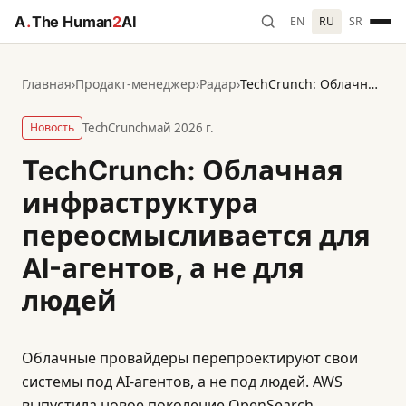
A
.
The Human
2
AI
EN
RU
SR
Главная
›
Продакт-менеджер
›
Радар
›
TechCrunch: Облачная инфраструктура переосмысливается для AI-агентов, а не для людей
Новость
TechCrunch
май 2026 г.
TechCrunch: Облачная
инфраструктура
переосмысливается для
AI-агентов, а не для
людей
Облачные провайдеры перепроектируют свои
системы под AI-агентов, а не под людей. AWS
выпустила новое поколение OpenSearch