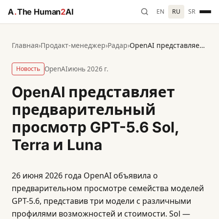
A
.
The Human
2
AI
EN
RU
SR
Главная
›
Продакт-менеджер
›
Радар
›
OpenAI представляет предварительный просмотр GPT-5.6 Sol, Terra и Luna
Новость
OpenAI
июнь 2026 г.
OpenAI представляет
предварительный
просмотр GPT-5.6 Sol,
Terra и Luna
26 июня 2026 года OpenAI объявила о
предварительном просмотре семейства моделей
GPT-5.6, представив три модели с различными
профилями возможностей и стоимости. Sol —