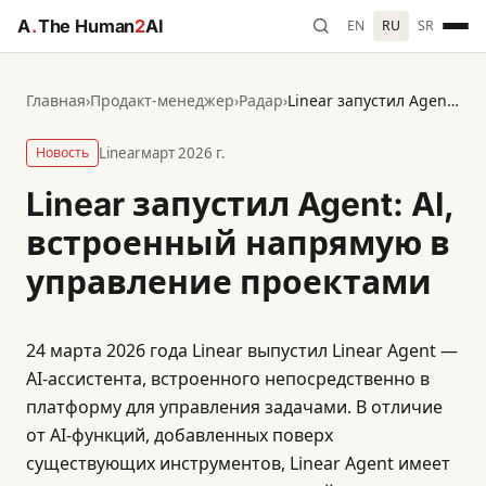
A
.
The Human
2
AI
EN
RU
SR
Главная
›
Продакт-менеджер
›
Радар
›
Linear запустил Agent: AI, встроенный напрямую в управление проектами
Новость
Linear
март 2026 г.
Linear запустил Agent: AI,
встроенный напрямую в
управление проектами
24 марта 2026 года Linear выпустил Linear Agent —
AI-ассистента, встроенного непосредственно в
платформу для управления задачами. В отличие
от AI-функций, добавленных поверх
существующих инструментов, Linear Agent имеет