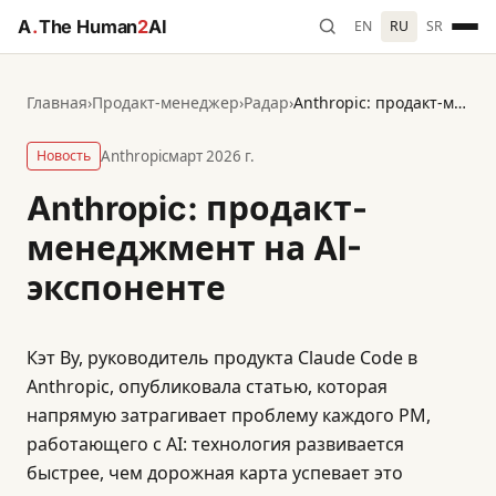
A
.
The Human
2
AI
EN
RU
SR
Главная
›
Продакт-менеджер
›
Радар
›
Anthropic: продакт-менеджмент на AI-экспоненте
Новость
Anthropic
март 2026 г.
Anthropic: продакт-
менеджмент на AI-
экспоненте
Кэт Ву, руководитель продукта Claude Code в
Anthropic, опубликовала статью, которая
напрямую затрагивает проблему каждого PM,
работающего с AI: технология развивается
быстрее, чем дорожная карта успевает это