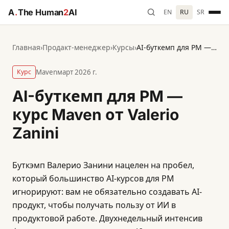
A
.
The Human
2
AI
EN
RU
SR
Главная
›
Продакт-менеджер
›
Курсы
›
AI-буткемп для PM — курс Maven от Valerio Zanini
Курс
Maven
март 2026 г.
AI-буткемп для PM —
курс Maven от Valerio
Zanini
Буткэмп Валерио Занини нацелен на пробел,
который большинство AI-курсов для PM
игнорируют: вам не обязательно создавать AI-
продукт, чтобы получать пользу от ИИ в
продуктовой работе. Двухнедельный интенсив