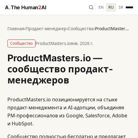
A
.
The Human
2
AI
EN
RU
SR
Главная
›
Продакт-менеджер
›
Сообщества
›
ProductMasters.io — сообщество продакт-менеджеров
Сообщество
ProductMasters.io
янв. 2026 г.
ProductMasters.io —
сообщество продакт-
менеджеров
ProductMasters.io позиционируется на стыке
продакт-менеджмента и AI-адопции, объединяя
PM-профессионалов из Google, Salesforce, Adobe
и HubSpot.
Сообщество полностью бесплатно и предлагает