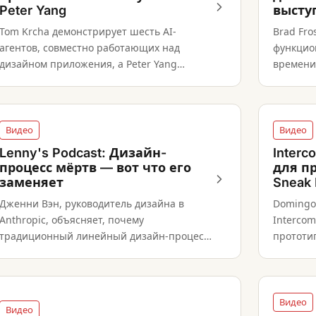
Peter Yang
выступ
Tom Krcha демонстрирует шесть AI-
Brad Fr
агентов, совместно работающих над
функцио
дизайном приложения, а Peter Yang
времени 
обсуждает, что это значит для дизайн-
компоне
команд.
Видео
Видео
Lenny's Podcast: Дизайн-
Interc
процесс мёртв — вот что его
для п
заменяет
Sneak
Дженни Вэн, руководитель дизайна в
Domingo 
Anthropic, объясняет, почему
Intercom
традиционный линейный дизайн-процесс
прототи
рухнул и что дизайнерам нужно делать
Claude s
иначе, когда AI сжимает каждый этап.
Видео
Видео