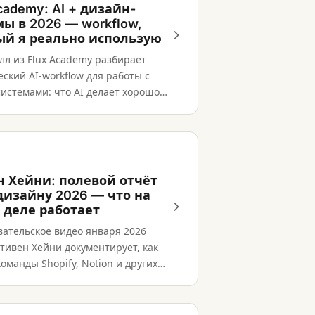
cademy: AI + дизайн-
ы в 2026 — workflow,
ый я реально использую
лл из Flux Academy разбирает
ский AI-workflow для работы с
истемами: что AI делает хорошо и
ние остаётся за дизайнером.
н Хейни: полевой отчёт
-дизайну 2026 — что на
 деле работает
вательское видео января 2026
тивен Хейни документирует, как
оманды Shopify, Notion и других
й реально используют AI:
енты, паттерны, пробелы.