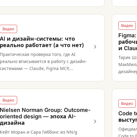
и то, как AI-инструменты снижают трения
воспрои
при передаче работы в продуктовых
командах.
Видео
Видео
Figma
AI и дизайн-системы: что
рабоч
реально работает (а что нет)
и Clau
Практическая проверка того, где AI
Тарик Ши
реально вписывается в работу с дизайн-
МакМилл
системами — Claude, Figma MCP,
дизайне
библиотеки компонентов — и где
перемещ
инструменты всё ещё не дотягивают.
Figma че
Видео
Видео
Nielsen Norman Group: Outcome-
Code t
oriented design — эпоха AI-
высту
дизайна
Официал
Кейт Моран и Сара Гиббонс из NN/g
Code to 