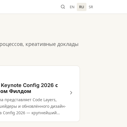
EN
RU
SR
роцессов, креативные доклады
 Keynote Config 2026 с
ном Филдом
a представляет Code Layers,
 шейдеры и обновлённого дизайн-
на Config 2026 — крупнейший
вый запуск компании в году.