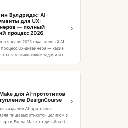
ин Вулдридж: AI-
ументы для UX-
неров — полный
ий процесс 2026
ор января 2026 года: полный AI-
 процесс UX-дизайнера — какие
енты заменили какие задачи и где
нему требуется человеческое
е.
 Make для AI-прототипов
тупление DesignCourse
ое создание AI-прототипа
теля пищевых этикеток целиком в
sign и Figma Make, от дизайна UI