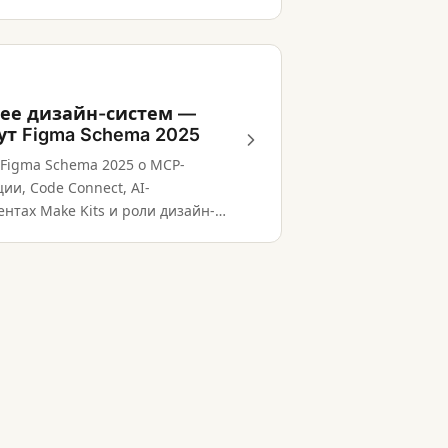
рации с Gemini.
ее дизайн-систем —
ут Figma Schema 2025
 Figma Schema 2025 о MCP-
ии, Code Connect, AI-
нтах Make Kits и роли дизайн-
ак контекстного слоя для AI.
Built with care for professionals
Send Feedback