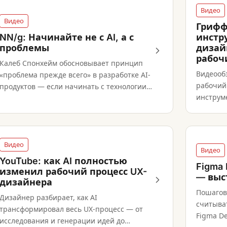
Видео
Видео
Грифф
NN/g: Начинайте не с AI, а с
инстр
проблемы
дизай
рабоч
Калеб Спонхейм обосновывает принцип
Видеообз
«проблема прежде всего» в разработке AI-
рабочий
продуктов — если начинать с технологии,
инструм
создать реальную ценность для
по-преж
пользователей структурно сложнее.
суждени
Видео
Видео
YouTube: как AI полностью
Figma
изменил рабочий процесс UX-
— выс
дизайнера
Пошагов
Дизайнер разбирает, как AI
считыва
трансформировал весь UX-процесс — от
Figma De
исследования и генерации идей до