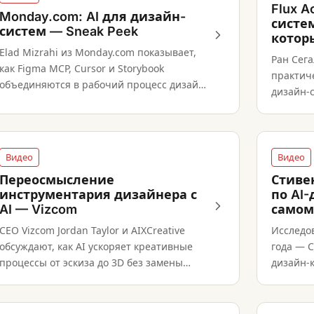
Flux A
Monday.com: AI для дизайн-
систем
систем — Sneak Peek
котор
Elad Mizrahi из Monday.com показывает,
Ран Сега
как Figma MCP, Cursor и Storybook
практиче
объединяются в рабочий процесс дизайн-
дизайн-с
системы с AI.
где реше
Видео
Видео
Переосмысление
Стиве
инструментария дизайнера с
по AI
AI — Vizcom
самом
CEO Vizcom Jordan Taylor и AIXCreative
Исследо
обсуждают, как AI ускоряет креативные
года — С
процессы от эскиза до 3D без замены
дизайн-к
авторства дизайнера.
компани
инструм