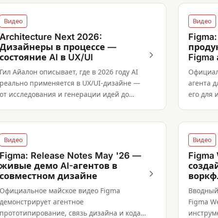
вывод агента.
Видео
Видео
Architecture Next 2026:
Figma:
Дизайнеры в процессе —
проду
состояние AI в UX/UI
Figma 
Гил Айалон описывает, где в 2026 году AI
Официал
реально применяется в UX/UI-дизайне —
агента д
от исследования и генерации идей до
его для 
прототипирования и передачи
редакти
разработке.
связи в 
Видео
Видео
Figma: Release Notes May '26 —
Figma
живые демо AI-агентов в
созда
совместном дизайне
воркф
Официальное майское видео Figma
Вводный
демонстрирует агентное
Figma We
прототипирование, связь дизайна и кода
инструм