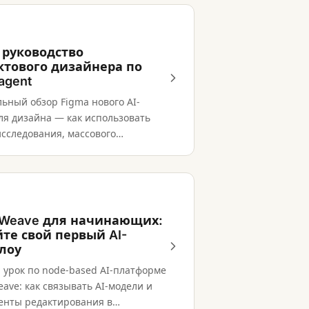
 руководство
ктового дизайнера по
agent
ьный обзор Figma нового AI-
ля дизайна — как использовать
исследования, массового
рования и обработки обратной
рамках дизайн-системы.
 Weave для начинающих:
йте свой первый AI-
лоу
 урок по node-based AI-платформе
ave: как связывать AI-модели и
енты редактирования в