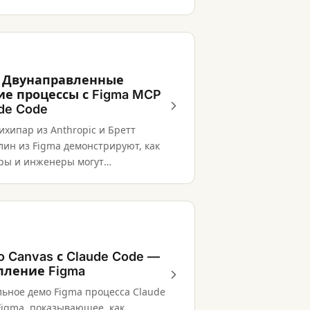
зводимый дизайн-процесс.
: Двунаправленные
ие процессы с Figma MCP
de Code
хипар из Anthropic и Бретт
ин из Figma демонстрируют, как
ры и инженеры могут
ать работу между Claude Code и
рез сервер Figma MCP.
o Canvas с Claude Code —
пление Figma
ьное демо Figma процесса Claude
Figma, показывающее, как