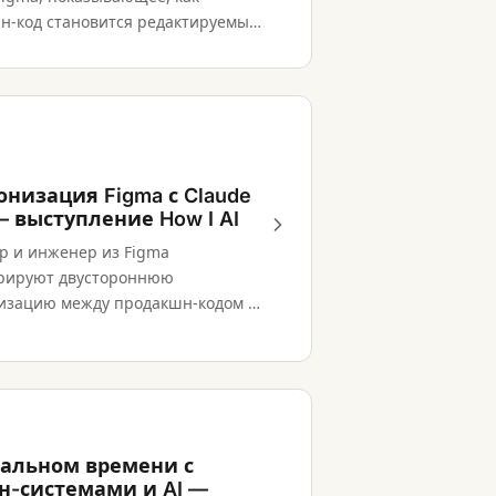
н-код становится редактируемым
м через MCP-интеграцию.
онизация Figma с Claude
— выступление How I AI
р и инженер из Figma
рируют двустороннюю
изацию между продакшн-кодом и
айлами через MCP и Claude Code.
реальном времени с
н-системами и AI —