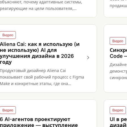
объясняют, почему адаптивные системы,
продакш
реагирующие на цели пользователя,
дизайно
приходят на смену статичным
интерфейсам.
Видео
Видео
Aliena Cai: как я использую (и
не использую) AI для
Синхр
улучшения дизайна в 2026
Code 
году
Дизайне
Продуктовый дизайнер Aliena Cai
демонст
показывает свой рабочий процесс с Figma
синхрон
Make и конкретные этапы, где она
Figma-ф
намеренно избегает AI, предлагая
практическую карту того, где AI реально
добавляет ценность.
Видео
Видео
6 AI-агентов проектируют
UI в 
приложение — выступление
дизай