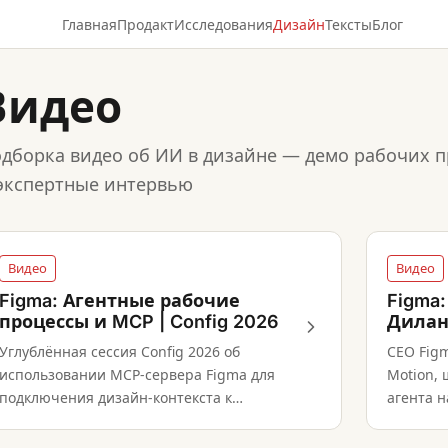
Главная
Продакт
Исследования
Дизайн
Тексты
Блог
Видео
дборка видео об ИИ в дизайне — демо рабочих п
экспертные интервью
Видео
Видео
Figma: Агентные рабочие
Figma:
процессы и MCP | Config 2026
Дила
Углублённая сессия Config 2026 об
CEO Figm
использовании MCP-сервера Figma для
Motion,
подключения дизайн-контекста к
агента 
внешним coding-агентам и о том, как
продукто
структурированное намерение формирует