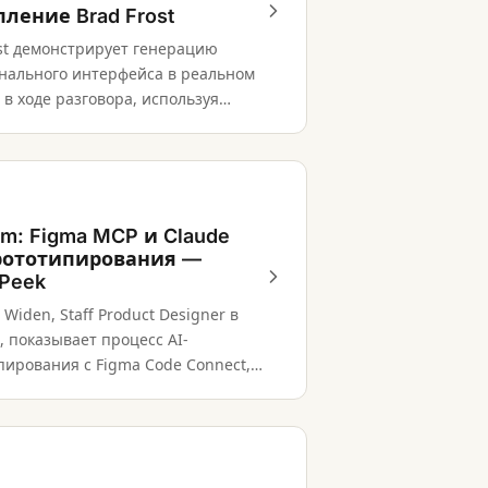
ление Brad Frost
ost демонстрирует генерацию
нального интерфейса в реальном
в ходе разговора, используя
нты дизайн-системы и AI.
om: Figma MCP и Claude
рототипирования —
 Peek
Widen, Staff Product Designer в
, показывает процесс AI-
пирования с Figma Code Connect,
kills и хабом для дизайнеров.