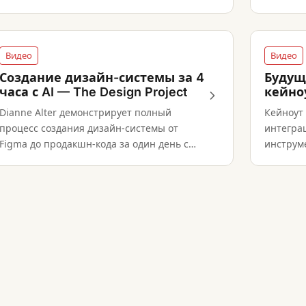
до интег
прототипирования и тестирования, —
показывая конкретные инструменты и
точки принятия решений на каждом
этапе.
Видео
Видео
Создание дизайн-системы за 4
Будущ
часа с AI — The Design Project
кейно
Dianne Alter демонстрирует полный
Кейноут
процесс создания дизайн-системы от
интеграц
Figma до продакшн-кода за один день с
инструме
Claude Code и Cursor.
систем к