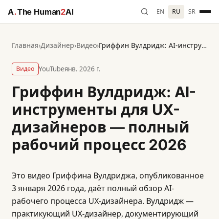
A
.
The Human
2
AI
EN
RU
SR
Главная
›
Дизайнер
›
Видео
›
Гриффин Вулдридж: AI-инструменты для UX-дизайнеров — полный рабочий процесс 2026
Видео
YouTube
янв. 2026 г.
Гриффин Вулдридж: AI-
инструменты для UX-
дизайнеров — полный
рабочий процесс 2026
Это видео Гриффина Вулдриджа, опубликованное
3 января 2026 года, даёт полный обзор AI-
рабочего процесса UX-дизайнера. Вулдридж —
практикующий UX-дизайнер, документирующий