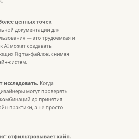
к.
более ценных точек
льной документации для
ользования — это трудоёмкая и
к AI может создавать
ующих Figma-файлов, снимая
айн-систем.
т исследовать.
Когда
 дизайнеры могут проверять
 комбинаций до принятия
йн-практики, а не просто
ую” отфильтровывает хайп.