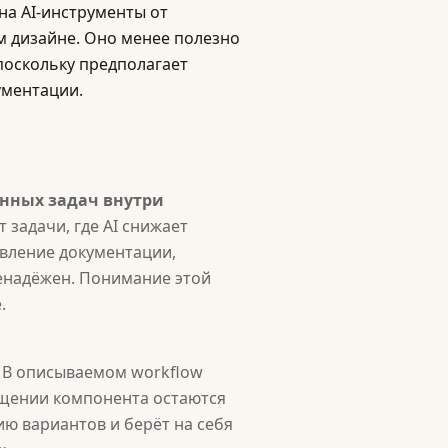
на AI-инструменты от
м дизайне. Оно менее полезно
 поскольку предполагает
ументации.
енных задач внутри
 задачи, где AI снижает
вление документации,
ненадёжен. Понимание этой
.
В описываемом workflow
ущении компонента остаются
ию вариантов и берёт на себя