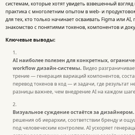
системам, которые хотят увидеть взвешенный взгляд 
практика с многолетним опытом в web- и продуктово
для тех, кто только начинает осваивать Figma или AI,
знакомство с понятиями токенов, компонентов и док
Ключевые выводы:
AI наиболее полезен для конкретных, огранич
workflow дизайн-системы.
Видео разграничивает
трение — генерация вариаций компонентов, соста
перевод токенов в код — и задачи, где результат 
разницы важнее, чем внедрение AI на каждом шаге
Визуальное суждение остаётся за дизайнером.
решения об иерархии, соответствии бренду и ощ
под человеческим контролем. AI ускоряет генерац