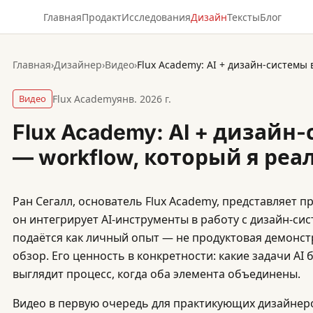
Главная
Продакт
Исследования
Дизайн
Тексты
Блог
Главная
›
Дизайнер
›
Видео
›
Видео
Flux Academy
янв. 2026 г.
Flux Academy: AI + дизайн
— workflow, который я ре
Ран Сегалл, основатель Flux Academy, представляет п
он интегрирует AI-инструменты в работу с дизайн-сис
подаётся как личный опыт — не продуктовая демонст
обзор. Его ценность в конкретности: какие задачи AI бе
выглядит процесс, когда оба элемента объединены.
Видео в первую очередь для практикующих дизайнеро