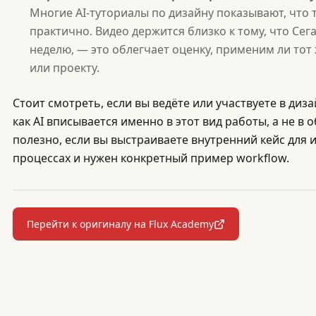
Многие AI-туториалы по дизайну показывают, что 
практично. Видео держится близко к тому, что Сег
неделю, — это облегчает оценку, применим ли тот
или проекту.
Стоит смотреть, если вы ведёте или участвуете в диза
как AI вписывается именно в этот вид работы, а не в 
полезно, если вы выстраиваете внутренний кейс для и
процессах и нужен конкретный пример workflow.
Перейти к оригиналу на Flux Academy