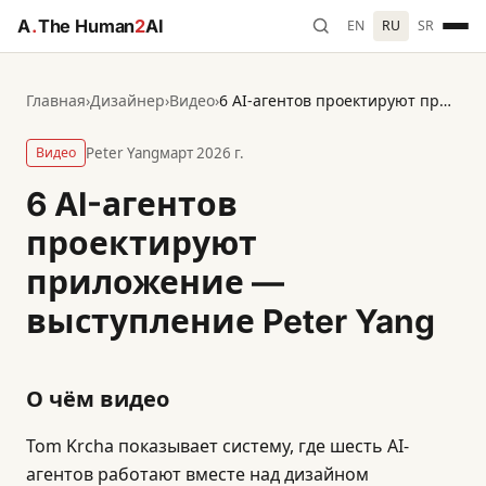
A
.
The Human
2
AI
EN
RU
SR
Главная
›
Дизайнер
›
Видео
›
6 AI-агентов проектируют приложение — выступление Peter Yang
Видео
Peter Yang
март 2026 г.
6 AI-агентов
проектируют
приложение —
выступление Peter Yang
О чём видео
Tom Krcha показывает систему, где шесть AI-
агентов работают вместе над дизайном