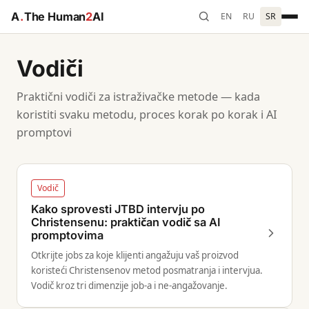
A
.
The Human
2
AI
EN
RU
SR
Vodiči
Praktični vodiči za istraživačke metode — kada
koristiti svaku metodu, proces korak po korak i AI
promptovi
Vodič
Kako sprovesti JTBD intervju po
Christensenu: praktičan vodič sa AI
promptovima
Otkrijte jobs za koje klijenti angažuju vaš proizvod
koristeći Christensenov metod posmatranja i intervjua.
Vodič kroz tri dimenzije job-a i ne-angažovanje.