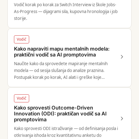
Vodič korak po korak za Switch Interview iz škole Jobs-
As-Progress — dijagrami sila, kupovna hronologija i job
storije.
Vodič
Kako napraviti mapu mentalnih modela:
praktični vodič sa AI promptovima
Naučite kako da sprovedete mapiranje mentalnih
modela — od sesija slušanja do analize praznina.
Postupak korak po korak, AI alati i greške koje
početnici prave.
Vodič
Kako sprovesti Outcome-Driven
Innovation (ODI): praktičan vodič sa AI
promptovima
Kako sprovesti ODI istraživanje — od definisanja posla i
otkrivanja ishoda kroz kvantitativnu anketu do