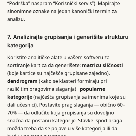
“Podrška” naspram “Korisnički servis”). Mapirajte
sinonimne oznake na jedan kanonički termin za
analizu.
7. Analizirajte grupisanja i generišite strukturu
kategorija
Koristite analitičke alate u vašem softveru za
sortiranje kartica da generišete:
matricu sličnosti
(koje kartice su najčešće grupisane zajedno),
dendrogram
(kako se klasteri formiraju pri
različitim pragovima slaganja) i
popularne
kategorije
(najčešća grupisanja sa imenima koje su
dali učesnici). Postavite prag slaganja — obično 60–
70% — da odlučite koja grupisanja su dovoljno
snažna da postanu kategorije. Stavke ispod praga
možda treba da se pojave u više kategorija ili da