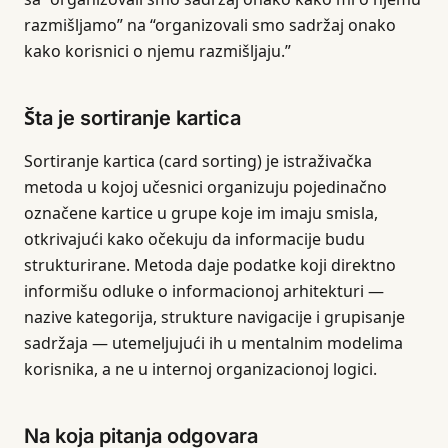
razmišljamo” na “organizovali smo sadržaj onako
kako korisnici o njemu razmišljaju.”
Šta je sortiranje kartica
Sortiranje kartica (card sorting) je istraživačka
metoda u kojoj učesnici organizuju pojedinačno
označene kartice u grupe koje im imaju smisla,
otkrivajući kako očekuju da informacije budu
strukturirane. Metoda daje podatke koji direktno
informišu odluke o informacionoj arhitekturi —
nazive kategorija, strukture navigacije i grupisanje
sadržaja — utemeljujući ih u mentalnim modelima
korisnika, a ne u internoj organizacionoj logici.
Na koja pitanja odgovara