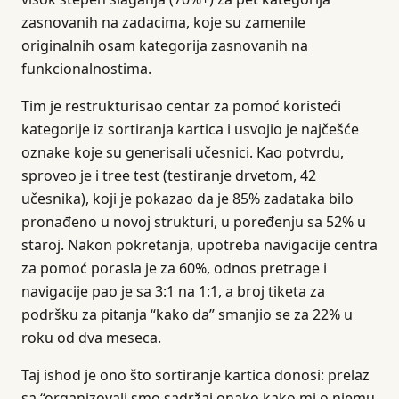
zasnovanih na zadacima, koje su zamenile
originalnih osam kategorija zasnovanih na
funkcionalnostima.
Tim je restrukturisao centar za pomoć koristeći
kategorije iz sortiranja kartica i usvojio je najčešće
oznake koje su generisali učesnici. Kao potvrdu,
sproveo je i tree test (testiranje drvetom, 42
učesnika), koji je pokazao da je 85% zadataka bilo
pronađeno u novoj strukturi, u poređenju sa 52% u
staroj. Nakon pokretanja, upotreba navigacije centra
za pomoć porasla je za 60%, odnos pretrage i
navigacije pao je sa 3:1 na 1:1, a broj tiketa za
podršku za pitanja “kako da” smanjio se za 22% u
roku od dva meseca.
Taj ishod je ono što sortiranje kartica donosi: prelaz
sa “organizovali smo sadržaj onako kako mi o njemu