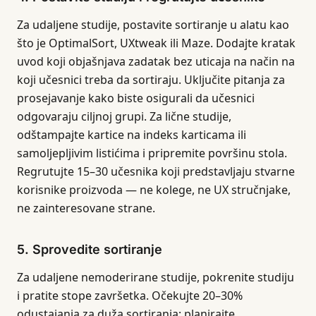
Za udaljene studije, postavite sortiranje u alatu kao
što je OptimalSort, UXtweak ili Maze. Dodajte kratak
uvod koji objašnjava zadatak bez uticaja na način na
koji učesnici treba da sortiraju. Uključite pitanja za
prosejavanje kako biste osigurali da učesnici
odgovaraju ciljnoj grupi. Za lične studije,
odštampajte kartice na indeks karticama ili
samoljepljivim listićima i pripremite površinu stola.
Regrutujte 15–30 učesnika koji predstavljaju stvarne
korisnike proizvoda — ne kolege, ne UX stručnjake,
ne zainteresovane strane.
5. Sprovedite sortiranje
Za udaljene nemoderirane studije, pokrenite studiju
i pratite stope završetka. Očekujte 20–30%
odustajanja za duža sortiranja; planirajte