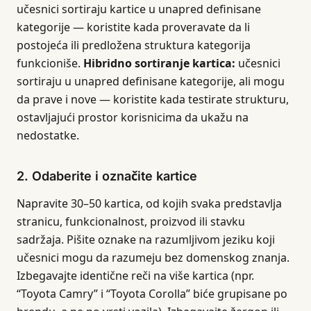
učesnici sortiraju kartice u unapred definisane
kategorije — koristite kada proveravate da li
postojeća ili predložena struktura kategorija
funkcioniše.
Hibridno sortiranje kartica:
učesnici
sortiraju u unapred definisane kategorije, ali mogu
da prave i nove — koristite kada testirate strukturu,
ostavljajući prostor korisnicima da ukažu na
nedostatke.
2. Odaberite i označite kartice
Napravite 30–50 kartica, od kojih svaka predstavlja
stranicu, funkcionalnost, proizvod ili stavku
sadržaja. Pišite oznake na razumljivom jeziku koji
učesnici mogu da razumeju bez domenskog znanja.
Izbegavajte identične reči na više kartica (npr.
“Toyota Camry” i “Toyota Corolla” biće grupisane po