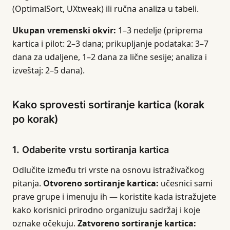
(OptimalSort, UXtweak) ili ručna analiza u tabeli.
Ukupan vremenski okvir:
1–3 nedelje (priprema
kartica i pilot: 2–3 dana; prikupljanje podataka: 3–7
dana za udaljene, 1–2 dana za lične sesije; analiza i
izveštaj: 2–5 dana).
Kako sprovesti sortiranje kartica (korak
po korak)
1. Odaberite vrstu sortiranja kartica
Odlučite između tri vrste na osnovu istraživačkog
pitanja.
Otvoreno sortiranje kartica:
učesnici sami
prave grupe i imenuju ih — koristite kada istražujete
kako korisnici prirodno organizuju sadržaj i koje
oznake očekuju.
Zatvoreno sortiranje kartica: