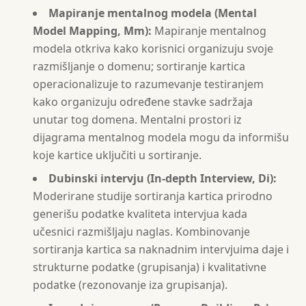
Mapiranje mentalnog modela (Mental
Model Mapping, Mm):
Mapiranje mentalnog
modela otkriva kako korisnici organizuju svoje
razmišljanje o domenu; sortiranje kartica
operacionalizuje to razumevanje testiranjem
kako organizuju određene stavke sadržaja
unutar tog domena. Mentalni prostori iz
dijagrama mentalnog modela mogu da informišu
koje kartice uključiti u sortiranje.
Dubinski intervju (In-depth Interview, Di):
Moderirane studije sortiranja kartica prirodno
generišu podatke kvaliteta intervjua kada
učesnici razmišljaju naglas. Kombinovanje
sortiranja kartica sa naknadnim intervjuima daje i
strukturne podatke (grupisanja) i kvalitativne
podatke (rezonovanje iza grupisanja).