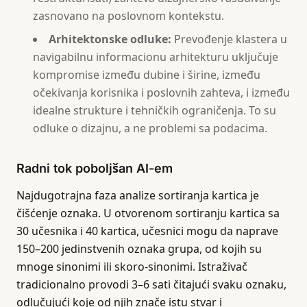
zasnovano na poslovnom kontekstu.
Arhitektonske odluke:
Prevođenje klastera u
navigabilnu informacionu arhitekturu uključuje
kompromise između dubine i širine, između
očekivanja korisnika i poslovnih zahteva, i između
idealne strukture i tehničkih ograničenja. To su
odluke o dizajnu, a ne problemi sa podacima.
Radni tok poboljšan AI-em
Najdugotrajna faza analize sortiranja kartica je
čišćenje oznaka. U otvorenom sortiranju kartica sa
30 učesnika i 40 kartica, učesnici mogu da naprave
150–200 jedinstvenih oznaka grupa, od kojih su
mnoge sinonimi ili skoro-sinonimi. Istraživač
tradicionalno provodi 3–6 sati čitajući svaku oznaku,
odlučujući koje od njih znače istu stvar i