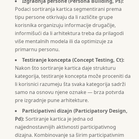
Izgradnja persone (Persona Building, Ps):
Podaci sortiranja kartica segmentirani prema
tipu persone otkrivaju da li različite grupe
korisnika organizuju informacije drugačije,
informišući da li arhitektura treba da prilagodi
više mentalnih modela ili da optimizuje za
primarnu personu.
Testiranje koncepta (Concept Testing, Ct):
Nakon što sortiranje kartica daje strukturu
kategorija, testiranje koncepta može proceniti da
li korisnici razumeju šta svaka kategorija sadrži
samo na osnovu njene oznake — brza potvrda
pre izgradnje pune arhitekture.
Participativni dizajn (Participatory Design,
Pd):
Sortiranje kartica je jedna od
najjednostavnijih aktivnosti participativnog
dizajna. Kombinovanje sa širim participativnim