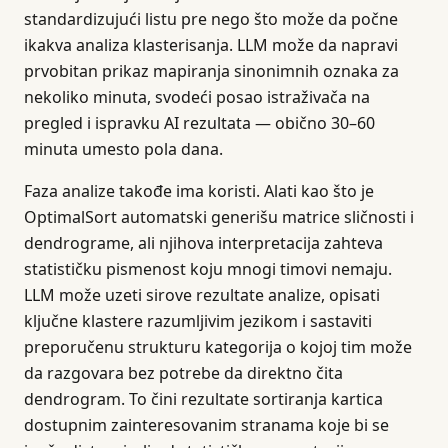
standardizujući listu pre nego što može da počne
ikakva analiza klasterisanja. LLM može da napravi
prvobitan prikaz mapiranja sinonimnih oznaka za
nekoliko minuta, svodeći posao istraživača na
pregled i ispravku AI rezultata — obično 30–60
minuta umesto pola dana.
Faza analize takođe ima koristi. Alati kao što je
OptimalSort automatski generišu matrice sličnosti i
dendrograme, ali njihova interpretacija zahteva
statističku pismenost koju mnogi timovi nemaju.
LLM može uzeti sirove rezultate analize, opisati
ključne klastere razumljivim jezikom i sastaviti
preporučenu strukturu kategorija o kojoj tim može
da razgovara bez potrebe da direktno čita
dendrogram. To čini rezultate sortiranja kartica
dostupnim zainteresovanim stranama koje bi se