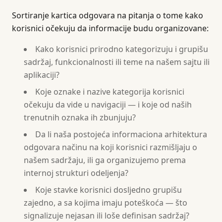
Sortiranje kartica odgovara na pitanja o tome kako
korisnici očekuju da informacije budu organizovane:
Kako korisnici prirodno kategorizuju i grupišu
sadržaj, funkcionalnosti ili teme na našem sajtu ili
aplikaciji?
Koje oznake i nazive kategorija korisnici
očekuju da vide u navigaciji — i koje od naših
trenutnih oznaka ih zbunjuju?
Da li naša postojeća informaciona arhitektura
odgovara načinu na koji korisnici razmišljaju o
našem sadržaju, ili ga organizujemo prema
internoj strukturi odeljenja?
Koje stavke korisnici dosljedno grupišu
zajedno, a sa kojima imaju poteškoća — što
signalizuje nejasan ili loše definisan sadržaj?