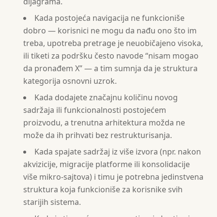
dijagrama.
Kada postojeća navigacija ne funkcioniše
dobro — korisnici ne mogu da nađu ono što im
treba, upotreba pretrage je neuobičajeno visoka,
ili tiketi za podršku često navode “nisam mogao
da pronađem X” — a tim sumnja da je struktura
kategorija osnovni uzrok.
Kada dodajete značajnu količinu novog
sadržaja ili funkcionalnosti postojećem
proizvodu, a trenutna arhitektura možda ne
može da ih prihvati bez restrukturisanja.
Kada spajate sadržaj iz više izvora (npr. nakon
akvizicije, migracije platforme ili konsolidacije
više mikro-sajtova) i timu je potrebna jedinstvena
struktura koja funkcioniše za korisnike svih
starijih sistema.