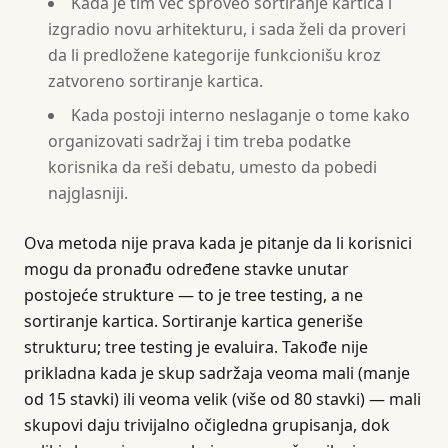
Kada je tim već sproveo sortiranje kartica i
izgradio novu arhitekturu, i sada želi da proveri
da li predložene kategorije funkcionišu kroz
zatvoreno sortiranje kartica.
Kada postoji interno neslaganje o tome kako
organizovati sadržaj i tim treba podatke
korisnika da reši debatu, umesto da pobedi
najglasniji.
Ova metoda nije prava kada je pitanje da li korisnici
mogu da pronađu određene stavke unutar
postojeće strukture — to je tree testing, a ne
sortiranje kartica. Sortiranje kartica generiše
strukturu; tree testing je evaluira. Takođe nije
prikladna kada je skup sadržaja veoma mali (manje
od 15 stavki) ili veoma velik (više od 80 stavki) — mali
skupovi daju trivijalno očigledna grupisanja, dok