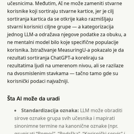
učesnicima. Međutim, AI ne može zameniti stvarne
korisnike koji sortiraju stvarne kartice, jer je cilj
sortiranja kartica da se otkrije kako razmišljaju
stvarni korisnici ciljne grupe — a kategorizacija
jednog LLM-a odražava njegove podatke za obuku, a
ne mentalni model bilo koje specifične populacije
korisnika. Istraživanje MeasuringU-a pokazalo je da
rezultati sortiranja ChatGPT-a koreliraju sa
rezultatima ljudi na umerenom nivou, ali se razilaze
na dvosmislenim stavkama — tačno tamo gde su
korisnički podaci najvažniji.
Šta AI može da uradi
Standardizacija oznaka:
LLM može obraditi
sirove oznake grupa svih učesnika i mapirati
sinonimne termine na kanonične oznake (npr.
grupisati “Pomoć”, “Podrška”, “Korisnički servis” i