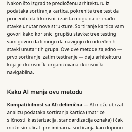
Nakon što izgradite predloženu arhitekturu iz
podataka sortiranja kartica, pokrenite tree test da
procenite da li korisnici zaista mogu da pronađu
stavke unutar nove strukture. Sortiranje kartica vam
govori kako korisnici grupišu stavke; tree testing
vam govori da li mogu da naviguju do određenih
stavki unutar tih grupa. Ove dve metode zajedno —
prvo sortiranje, zatim testiranje — daju arhitekturu
koja je i korisnički organizovana i korisnički
navigabilna.
Kako AI menja ovu metodu
Kompatibilnost sa AI: delimična
— AI može ubrzati
analizu podataka sortiranja kartica (matrice
sličnosti, klasterizacija, standardizacija oznaka) i čak
može simulirati preliminarna sortiranja kao dopunu