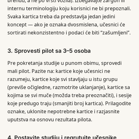
brendu, a ne po vrsti vozila). Izbegavajte žargon ili
internu terminologiju koju korisnici ne bi prepoznali.
Svaka kartica treba da predstavlja jedan jedini
koncept — ako je oznaka dvosmislena, učesnici će
sortirati nekonzistentno i podaci će biti “zašumljeni”.
3. Sprovesti pilot sa 3–5 osoba
Pre pokretanja studije u punom obimu, sprovedi
mali pilot. Pazite na: kartice koje učesnici ne
razumeju, kartice koje svi stavljaju u istu grupu
(previše očigledne, razmotrite uklanjanje), kartice sa
kojima se svi muče (možda treba preoznačiti), i sesije
koje predugo traju (smanjiti broj kartica). Prilagodite
oznake, uklonite nepotrebne kartice i razjasnite
uputstva na osnovu rezultata pilota.
4. Postavite studiju i regrutujte učesnike