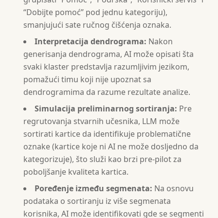
“Dobijte pomoć” pod jednu kategoriju),
smanjujući sate ručnog čišćenja oznaka.
Interpretacija dendrograma:
Nakon
generisanja dendrograma, AI može opisati šta
svaki klaster predstavlja razumljivim jezikom,
pomažući timu koji nije upoznat sa
dendrogramima da razume rezultate analize.
Simulacija preliminarnog sortiranja:
Pre
regrutovanja stvarnih učesnika, LLM može
sortirati kartice da identifikuje problematične
oznake (kartice koje ni AI ne može dosljedno da
kategorizuje), što služi kao brzi pre-pilot za
poboljšanje kvaliteta kartica.
Poređenje između segmenata:
Na osnovu
podataka o sortiranju iz više segmenata
korisnika, AI može identifikovati gde se segmenti