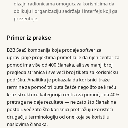
dizajn radionicama omogućava korisnicima da
oblikuju i organizaciju sadržaja i interfejs koji ga
prezentuje.
Primer iz prakse
B2B SaaS kompanija koja prodaje softver za
upravljanje projektima primetila je da njen centar za
pomoć ima više od 400 članaka, ali sve manji broj
pregleda stranica i sve veći broj tiketa za korisničku
podršku. Analitika je pokazala da korisnici traže
termine za pomoć tri puta češće nego što se kreću
kroz strukturu kategorija centra za pomoć, i da 40%
pretraga ne daje rezultate — ne zato što članak ne
postoji, već zato što korisnici pretražuju koristeći
drugačiju terminologiju od one koja se koristi u
naslovima članaka.