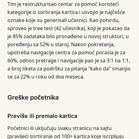
Tim je restrukturisao centar za pomoć koristeći
kategorije iz sortiranja kartica i usvojio je najčešće
oznake koje su generisali učesnici. Kao potvrdu,
sproveo je tree test (42 učesnika), koji je pokazao da
je 85% zadataka bilo pronađeno u novoj strukturi, u
poređenju sa 52% u staroj. Nakon pokretanja,
upotreba navigacije centra za pomoć porasla je za
60%, odnos pretrage i navigacije pao je sa 3:1 na 1:1,
a broj tiketa za podršku za pitanja “kako da” smanjio
se za 22% u roku od dva meseca.
Greške početnika
Previše ili premalo kartica
Početnici ili uključuju svaku stranicu na sajtu
(pravljeći sortiranje od 100+ kartica koje iscrpljuju