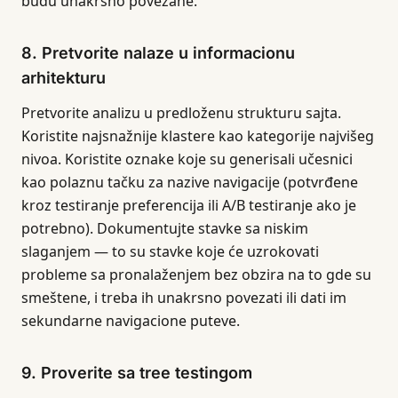
budu unakrsno povezane.
8. Pretvorite nalaze u informacionu
arhitekturu
Pretvorite analizu u predloženu strukturu sajta.
Koristite najsnažnije klastere kao kategorije najvišeg
nivoa. Koristite oznake koje su generisali učesnici
kao polaznu tačku za nazive navigacije (potvrđene
kroz testiranje preferencija ili A/B testiranje ako je
potrebno). Dokumentujte stavke sa niskim
slaganjem — to su stavke koje će uzrokovati
probleme sa pronalaženjem bez obzira na to gde su
smeštene, i treba ih unakrsno povezati ili dati im
sekundarne navigacione puteve.
9. Proverite sa tree testingom