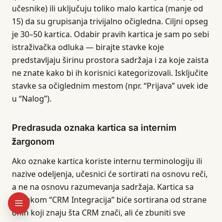
učesnike) ili uključuju toliko malo kartica (manje od
15) da su grupisanja trivijalno očigledna. Ciljni opseg
je 30–50 kartica. Odabir pravih kartica je sam po sebi
istraživačka odluka — birajte stavke koje
predstavljaju širinu prostora sadržaja i za koje zaista
ne znate kako bi ih korisnici kategorizovali. Isključite
stavke sa očiglednim mestom (npr. “Prijava” uvek ide
u “Nalog”).
Predrasuda oznaka kartica sa internim
žargonom
Ako oznake kartica koriste internu terminologiju ili
nazive odeljenja, učesnici će sortirati na osnovu reči,
a ne na osnovu razumevanja sadržaja. Kartica sa
oznakom “CRM Integracija” biće sortirana od strane
onih koji znaju šta CRM znači, ali će zbuniti sve