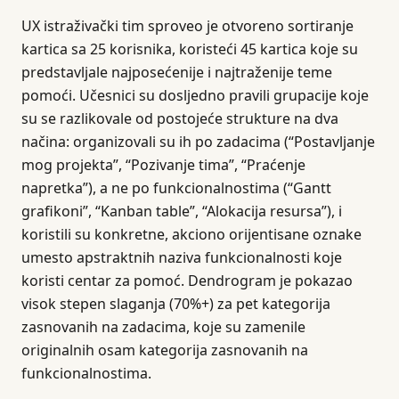
UX istraživački tim sproveo je otvoreno sortiranje
kartica sa 25 korisnika, koristeći 45 kartica koje su
predstavljale najposećenije i najtraženije teme
pomoći. Učesnici su dosljedno pravili grupacije koje
su se razlikovale od postojeće strukture na dva
načina: organizovali su ih po zadacima (“Postavljanje
mog projekta”, “Pozivanje tima”, “Praćenje
napretka”), a ne po funkcionalnostima (“Gantt
grafikoni”, “Kanban table”, “Alokacija resursa”), i
koristili su konkretne, akciono orijentisane oznake
umesto apstraktnih naziva funkcionalnosti koje
koristi centar za pomoć. Dendrogram je pokazao
visok stepen slaganja (70%+) za pet kategorija
zasnovanih na zadacima, koje su zamenile
originalnih osam kategorija zasnovanih na
funkcionalnostima.