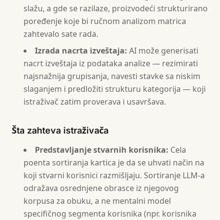
slažu, a gde se razilaze, proizvodeći strukturirano
poređenje koje bi ručnom analizom matrica
zahtevalo sate rada.
Izrada nacrta izveštaja:
AI može generisati
nacrt izveštaja iz podataka analize — rezimirati
najsnažnija grupisanja, navesti stavke sa niskim
slaganjem i predložiti strukturu kategorija — koji
istraživač zatim proverava i usavršava.
Šta zahteva istraživača
Predstavljanje stvarnih korisnika:
Cela
poenta sortiranja kartica je da se uhvati način na
koji stvarni korisnici razmišljaju. Sortiranje LLM-a
odražava osrednjene obrasce iz njegovog
korpusa za obuku, a ne mentalni model
specifičnog segmenta korisnika (npr. korisnika