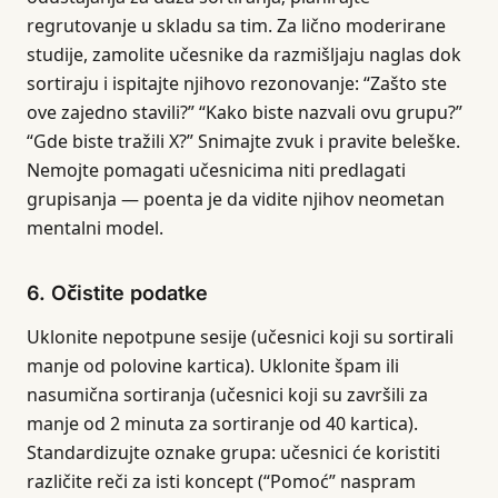
regrutovanje u skladu sa tim. Za lično moderirane
studije, zamolite učesnike da razmišljaju naglas dok
sortiraju i ispitajte njihovo rezonovanje: “Zašto ste
ove zajedno stavili?” “Kako biste nazvali ovu grupu?”
“Gde biste tražili X?” Snimajte zvuk i pravite beleške.
Nemojte pomagati učesnicima niti predlagati
grupisanja — poenta je da vidite njihov neometan
mentalni model.
6. Očistite podatke
Uklonite nepotpune sesije (učesnici koji su sortirali
manje od polovine kartica). Uklonite špam ili
nasumična sortiranja (učesnici koji su završili za
manje od 2 minuta za sortiranje od 40 kartica).
Standardizujte oznake grupa: učesnici će koristiti
različite reči za isti koncept (“Pomoć” naspram