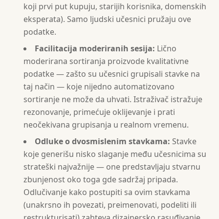
koji prvi put kupuju, starijih korisnika, domenskih
eksperata). Samo ljudski učesnici pružaju ove
podatke.
Facilitacija moderiranih sesija:
Lično
moderirana sortiranja proizvode kvalitativne
podatke — zašto su učesnici grupisali stavke na
taj način — koje nijedno automatizovano
sortiranje ne može da uhvati. Istraživač istražuje
rezonovanje, primećuje oklijevanje i prati
neočekivana grupisanja u realnom vremenu.
Odluke o dvosmislenim stavkama:
Stavke
koje generišu nisko slaganje među učesnicima su
strateški najvažnije — one predstavljaju stvarnu
zbunjenost oko toga gde sadržaj pripada.
Odlučivanje kako postupiti sa ovim stavkama
(unakrsno ih povezati, preimenovati, podeliti ili
restrukturisati) zahteva dizajnersko rasuđivanje