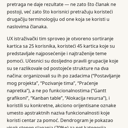
pretraga ne daje rezultate — ne zato što članak ne
postoji, već zato što korisnici pretražuju koristeći
drugačiju terminologiju od one koja se koristi u
naslovima članaka.
UX istraživački tim sproveo je otvoreno sortiranje
kartica sa 25 korisnika, koristeći 45 kartica koje su
predstavljale najposećenije i najtraženije teme
pomoći. Učesnici su dosljedno pravili grupacije koje
su se razlikovale od postojeće strukture na dva
načina: organizovali su ih po zadacima (“Postavljanje
mog projekta”, “Pozivanje tima”, “Praćenje
napretka”), a ne po funkcionalnostima (“Gantt
grafikoni”, “Kanban table”, “Alokacija resursa”), i
koristili su konkretne, akciono orijentisane oznake
umesto apstraktnih naziva funkcionalnosti koje
koristi centar za pomoć. Dendrogram je pokazao
visok stepen slaganja (70%+) za pet kategorija