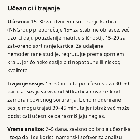
Učesnici i trajanje
Učesnici:
15–30 za otvoreno sortiranje kartica
(NNGroup preporučuje 15+ za stabilne obrasce; veći
uzorci daju pouzdanije matrice sličnosti). 15–20 za
zatvoreno sortiranje kartica. Za udaljene
nemoderirane studije, regrutujte prema gornjem
kraju, jer će neke sesije biti nepotpune ili niskog
kvaliteta.
Trajanje sesije:
15–30 minuta po učesniku za 30–50
kartica. Sesije sa više od 60 kartica nose rizik od
zamora i površnog sortiranja. Lično moderirane
sesije mogu trajati 30–45 minuta jer istraživač može
podsticati učesnike da razmišljaju naglas.
Vreme analize:
2–5 dana, zavisno od broja učesnika
i toga da li se koristi namenski softver za analizu