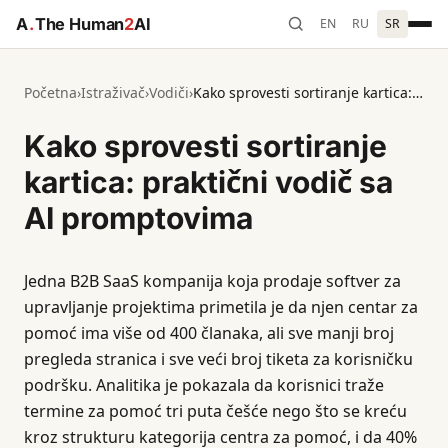
A
.
The Human
2
AI
EN
RU
SR
Početna
›
Istraživač
›
Vodiči
›
Kako sprovesti sortiranje kartica: praktični vodič sa AI promptovima
Kako sprovesti sortiranje
kartica: praktični vodič sa
AI promptovima
Jedna B2B SaaS kompanija koja prodaje softver za
upravljanje projektima primetila je da njen centar za
pomoć ima više od 400 članaka, ali sve manji broj
pregleda stranica i sve veći broj tiketa za korisničku
podršku. Analitika je pokazala da korisnici traže
termine za pomoć tri puta češće nego što se kreću
kroz strukturu kategorija centra za pomoć, i da 40%