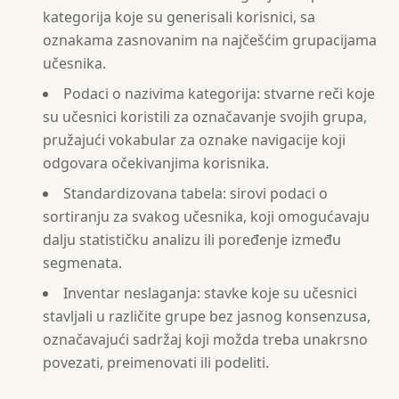
kategorija koje su generisali korisnici, sa
oznakama zasnovanim na najčešćim grupacijama
učesnika.
Podaci o nazivima kategorija: stvarne reči koje
su učesnici koristili za označavanje svojih grupa,
pružajući vokabular za oznake navigacije koji
odgovara očekivanjima korisnika.
Standardizovana tabela: sirovi podaci o
sortiranju za svakog učesnika, koji omogućavaju
dalju statističku analizu ili poređenje između
segmenata.
Inventar neslaganja: stavke koje su učesnici
stavljali u različite grupe bez jasnog konsenzusa,
označavajući sadržaj koji možda treba unakrsno
povezati, preimenovati ili podeliti.