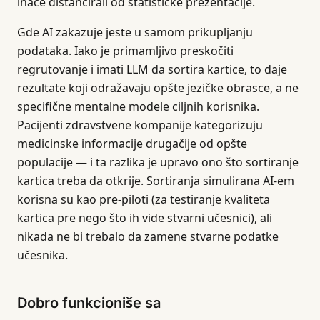
inače distancirali od statističke prezentacije.
Gde AI zakazuje jeste u samom prikupljanju
podataka. Iako je primamljivo preskočiti
regrutovanje i imati LLM da sortira kartice, to daje
rezultate koji odražavaju opšte jezičke obrasce, a ne
specifične mentalne modele ciljnih korisnika.
Pacijenti zdravstvene kompanije kategorizuju
medicinske informacije drugačije od opšte
populacije — i ta razlika je upravo ono što sortiranje
kartica treba da otkrije. Sortiranja simulirana AI-em
korisna su kao pre-piloti (za testiranje kvaliteta
kartica pre nego što ih vide stvarni učesnici), ali
nikada ne bi trebalo da zamene stvarne podatke
učesnika.
Dobro funkcioniše sa