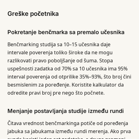
Greške početnika
Pokretanje benčmarka sa premalo učesnika
Benčmarking studija sa 10–15 učesnika daje
intervale poverenja toliko široke da ne mogu
razlikovati pravo poboljšanje od šuma. Stopa
uspešnosti zadatka od 70% sa 10 učesnika ima 95%
interval poverenja od otprilike 35%–93%, što broj čini
besmislenim za poređenje. Koristite kalkulator da
odredite pravi broj pre nego što počnete.
Menjanje postavljanja studije između rundi
Čitava vrednost benčmarkinga potiče od poređenja
jabuka sa jabukama između rundi merenja. Ako prva