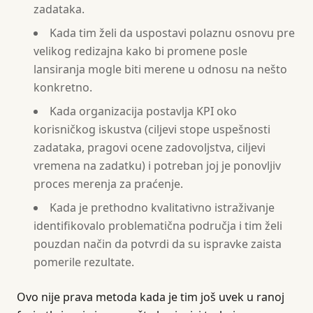
zadataka.
Kada tim želi da uspostavi polaznu osnovu pre
velikog redizajna kako bi promene posle
lansiranja mogle biti merene u odnosu na nešto
konkretno.
Kada organizacija postavlja KPI oko
korisničkog iskustva (ciljevi stope uspešnosti
zadataka, pragovi ocene zadovoljstva, ciljevi
vremena na zadatku) i potreban joj je ponovljiv
proces merenja za praćenje.
Kada je prethodno kvalitativno istraživanje
identifikovalo problematična područja i tim želi
pouzdan način da potvrdi da su ispravke zaista
pomerile rezultate.
Ovo nije prava metoda kada je tim još uvek u ranoj