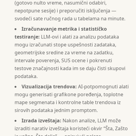
(gotovo nulto vreme, nasumični odabiri,
nepotpune sesije) i preporučiti isključenja —
svodeći sate ručnog rada u tabelama na minute.
Izračunavanje metrika i statističko
testiranje:
LLM-ovi i alati za analizu podataka
mogu izračunati stope uspešnosti zadataka,
geometrijske sredine za vreme na zadatku,
intervale poverenja, SUS ocene i pokrenuti
testove značajnosti kada im se daju čisti skupovi
podataka.
Vizualizacija trendova:
AI-potpomognuti alati
mogu generisati grafikone poređenja, toplotne
mape segmenata i kontrolne table trendova iz
sirovih podataka jednim promptom.
Izrada izveštaja:
Nakon analize, LLM može
izraditi narativ izveštaja koristeći okvir “Šta, Zašto