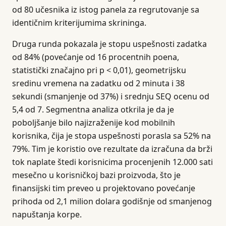
od 80 učesnika iz istog panela za regrutovanje sa
identičnim kriterijumima skrininga.
Druga runda pokazala je stopu uspešnosti zadatka
od 84% (povećanje od 16 procentnih poena,
statistički značajno pri p < 0,01), geometrijsku
sredinu vremena na zadatku od 2 minuta i 38
sekundi (smanjenje od 37%) i srednju SEQ ocenu od
5,4 od 7. Segmentna analiza otkrila je da je
poboljšanje bilo najizraženije kod mobilnih
korisnika, čija je stopa uspešnosti porasla sa 52% na
79%. Tim je koristio ove rezultate da izračuna da brži
tok naplate štedi korisnicima procenjenih 12.000 sati
mesečno u korisničkoj bazi proizvoda, što je
finansijski tim preveo u projektovano povećanje
prihoda od 2,1 milion dolara godišnje od smanjenog
napuštanja korpe.