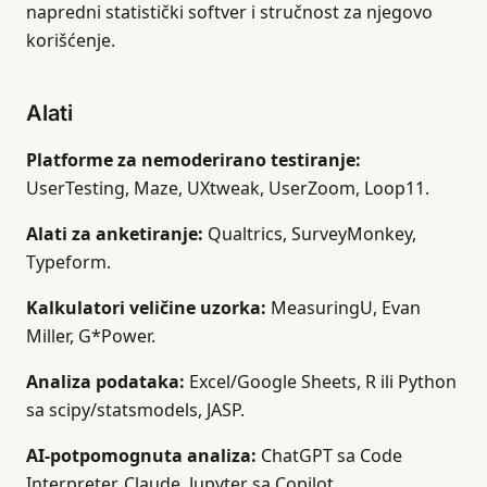
napredni statistički softver i stručnost za njegovo
korišćenje.
Alati
Platforme za nemoderirano testiranje:
UserTesting, Maze, UXtweak, UserZoom, Loop11.
Alati za anketiranje:
Qualtrics, SurveyMonkey,
Typeform.
Kalkulatori veličine uzorka:
MeasuringU, Evan
Miller, G*Power.
Analiza podataka:
Excel/Google Sheets, R ili Python
sa scipy/statsmodels, JASP.
AI-potpomognuta analiza:
ChatGPT sa Code
Interpreter, Claude, Jupyter sa Copilot.