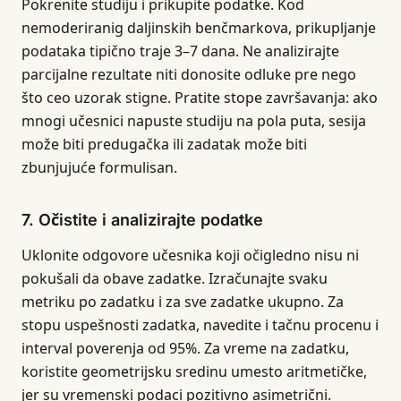
Pokrenite studiju i prikupite podatke. Kod
nemoderiranig daljinskih benčmarkova, prikupljanje
podataka tipično traje 3–7 dana. Ne analizirajte
parcijalne rezultate niti donosite odluke pre nego
što ceo uzorak stigne. Pratite stope završavanja: ako
mnogi učesnici napuste studiju na pola puta, sesija
može biti predugačka ili zadatak može biti
zbunjujuće formulisan.
7. Očistite i analizirajte podatke
Uklonite odgovore učesnika koji očigledno nisu ni
pokušali da obave zadatke. Izračunajte svaku
metriku po zadatku i za sve zadatke ukupno. Za
stopu uspešnosti zadatka, navedite i tačnu procenu i
interval poverenja od 95%. Za vreme na zadatku,
koristite geometrijsku sredinu umesto aritmetičke,
jer su vremenski podaci pozitivno asimetrični.