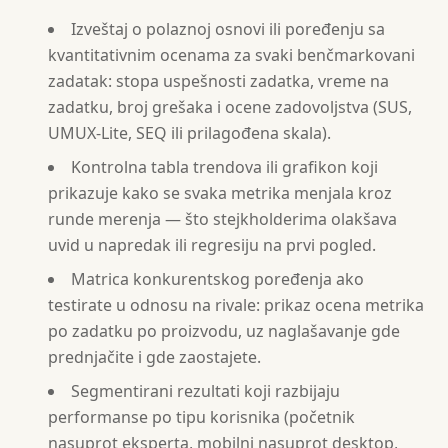
Izveštaj o polaznoj osnovi ili poređenju sa
kvantitativnim ocenama za svaki benčmarkovani
zadatak: stopa uspešnosti zadatka, vreme na
zadatku, broj grešaka i ocene zadovoljstva (SUS,
UMUX-Lite, SEQ ili prilagođena skala).
Kontrolna tabla trendova ili grafikon koji
prikazuje kako se svaka metrika menjala kroz
runde merenja — što stejkholderima olakšava
uvid u napredak ili regresiju na prvi pogled.
Matrica konkurentskog poređenja ako
testirate u odnosu na rivale: prikaz ocena metrika
po zadatku po proizvodu, uz naglašavanje gde
prednjačite i gde zaostajete.
Segmentirani rezultati koji razbijaju
performanse po tipu korisnika (početnik
nasuprot eksperta, mobilni nasuprot desktop,