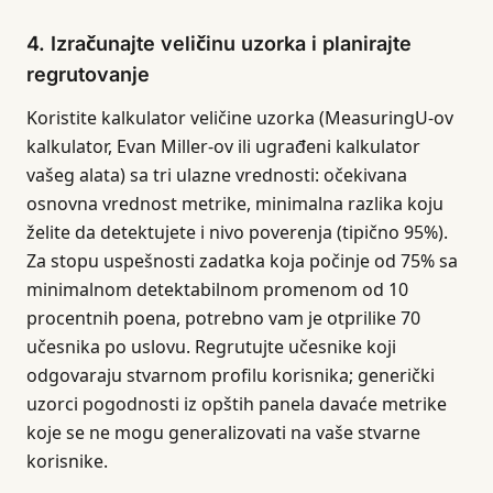
4. Izračunajte veličinu uzorka i planirajte
regrutovanje
Koristite kalkulator veličine uzorka (MeasuringU-ov
kalkulator, Evan Miller-ov ili ugrađeni kalkulator
vašeg alata) sa tri ulazne vrednosti: očekivana
osnovna vrednost metrike, minimalna razlika koju
želite da detektujete i nivo poverenja (tipično 95%).
Za stopu uspešnosti zadatka koja počinje od 75% sa
minimalnom detektabilnom promenom od 10
procentnih poena, potrebno vam je otprilike 70
učesnika po uslovu. Regrutujte učesnike koji
odgovaraju stvarnom profilu korisnika; generički
uzorci pogodnosti iz opštih panela davaće metrike
koje se ne mogu generalizovati na vaše stvarne
korisnike.