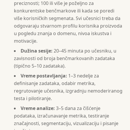
preciznosti; 100 ili više je poželjno za
konkurentske benčmarkove ili kada se poredi
više korisničkih segmenata. Svi učesnici treba da
odgovaraju stvarnom profilu korisnika proizvoda
u pogledu znanja o domenu, nivoa iskustva i
motivacije.
Dužina sesije:
20–45 minuta po učesniku, u
zavisnosti od broja benčmarkovanih zadataka
(tipično 5–10 zadataka).
Vreme postavljanja:
1–3 nedelje za
definisanje zadataka, odabir metrika,
regrutovanje učesnika, izgradnju nemoderiranog
testa i pilotiranje.
Vreme analize:
3–5 dana za čišćenje
podataka, izračunavanje metrika, testiranje
značajnosti, segmentaciju, vizualizaciju i pisanje