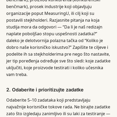
benčmark), prosek industrije koji objavljuju
organizacije poput MeasuringU, ili cilj koji su
postavili stejkholderi. Razjasnite pitanja na koja
studija mora da odgovori — “Da li je naš redizajn
naplate poboljšao stopu uspešnosti zadatka?”
daleko je delotvornija polazna tačka od “Koliko je
dobro naše korisničko iskustvo?” Zapišite te ciljeve i
podelite ih sa stejkholderima pre nego što nastavite,
jer tip poređenja određuje sve što sledi: koje zadatke
uključiti, koje proizvode testirati i koliko učesnika
vam treba.
2. Odaberite i prioritizujte zadatke
Odaberite 5–10 zadataka koji predstavljaju
najvažnije korisničke tokove rada. Ne birajte zadatke
zato što izgledaju zanimljivo ili su laki za testiranje —