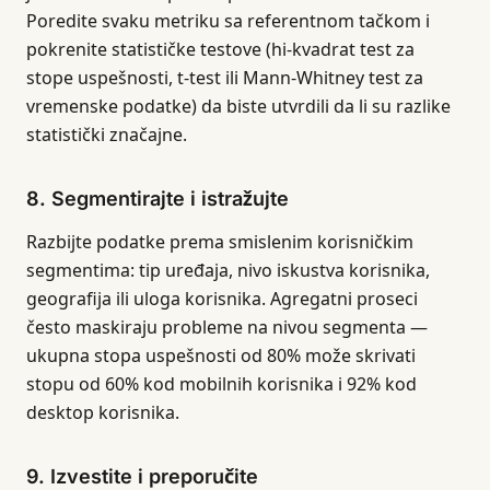
Poredite svaku metriku sa referentnom tačkom i
pokrenite statističke testove (hi-kvadrat test za
stope uspešnosti, t-test ili Mann-Whitney test za
vremenske podatke) da biste utvrdili da li su razlike
statistički značajne.
8. Segmentirajte i istražujte
Razbijte podatke prema smislenim korisničkim
segmentima: tip uređaja, nivo iskustva korisnika,
geografija ili uloga korisnika. Agregatni proseci
često maskiraju probleme na nivou segmenta —
ukupna stopa uspešnosti od 80% može skrivati
stopu od 60% kod mobilnih korisnika i 92% kod
desktop korisnika.
9. Izvestite i preporučite