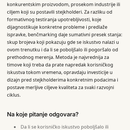
konkurentskim proizvodom, prosekom industrije ili
ciljem koji su postavili stejkholderi. Za razliku od
formativnog testiranja upotrebljivosti, koje
dijagnostikuje konkretne probleme i predlaže
ispravke, benčmarking daje sumativni presek stanja:
skup brojeva koji pokazuju gde se iskustvo nalazi u
ovom trenutku i da li se poboljšalo ili pogoršalo od
prethodnog merenja. Metoda je najvrednija za
timove koji treba da prate napredak korisničkog
iskustva tokom vremena, opravdaju investicije u
dizajn pred stejkholderima konkretnim podacima i
postave merljive ciljeve kvaliteta za svaki razvojni
ciklus.
Na koje pitanje odgovara?
Da li se korisničko iskustvo poboljšalo ili