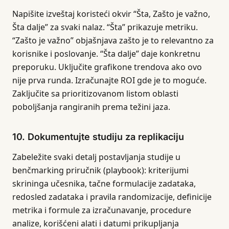
Napišite izveštaj koristeći okvir “Šta, Zašto je važno,
Šta dalje” za svaki nalaz. “Šta” prikazuje metriku.
“Zašto je važno” objašnjava zašto je to relevantno za
korisnike i poslovanje. “Šta dalje” daje konkretnu
preporuku. Uključite grafikone trendova ako ovo
nije prva runda. Izračunajte ROI gde je to moguće.
Zaključite sa prioritizovanom listom oblasti
poboljšanja rangiranih prema težini jaza.
10. Dokumentujte studiju za replikaciju
Zabeležite svaki detalj postavljanja studije u
benčmarking priručnik (playbook): kriterijumi
skrininga učesnika, tačne formulacije zadataka,
redosled zadataka i pravila randomizacije, definicije
metrika i formule za izračunavanje, procedure
analize, korišćeni alati i datumi prikupljanja