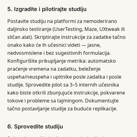
5. Izgradite i pilotirajte studiju
Postavite studiju na platformi za nemoderirano
daljinsko testiranje (UserTesting, Maze, UXtweak ili
sličan alat). Skriptirajte instrukcije za zadatke tačno
onako kako će ih učesnici videti — jasne,
nedvosmislene i bez sugestivnih formulacija.
Konfigurišite prikupljanje metrika: automatsko
praćenje vremena na zadatku, beleženje
uspeha/neuspeha i upitnike posle zadatka i posle
studije. Sprovedite pilot sa 3–5 internih učesnika
kako biste otkrili zbunjujuće instrukcije, pokvarene
tokove i probleme sa tajmingom. Dokumentujte
tačno postavljanje studije za buduće replikacije.
6. Sprovedite studiju