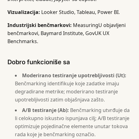
Vizualizacija:
Looker Studio, Tableau, Power BI.
Industrijski benčmarkovi:
MeasuringU objavljeni
benčmarkovi, Baymard Institute, GovUK UX
Benchmarks.
Dobro funkcioniše sa
Moderirano testiranje upotrebljivosti (Ut):
Benčmarking identifikuje koje zadatke imaju
degradirane metrike; moderirano testiranje
upotrebljivosti zatim objašnjava zašto.
A/B testiranje (Ab):
Benčmarking utvrđuje da
li celokupno iskustvo ispunjava cilj; A/B testiranje
optimizuje pojedinačne elemente unutar tokova
rada koje je benčmarking označio.