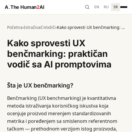
A
.
The Human
2
AI
EN
RU
SR
Početna
›
Istraživač
›
Vodiči
›
Kako sprovesti UX benčmarking: praktičan vodič sa AI promptovima
Kako sprovesti UX
benčmarking: praktičan
vodič sa AI promptovima
Šta je UX benčmarking?
Benčmarking (UX benchmarking) je kvantitativna
metoda istraživanja korisničkog iskustva koja
ocenjuje proizvod merenjem standardizovanih
metrika i poređenjem sa smislenom referentnom
tačkom — prethodnom verzijom istog proizvoda,