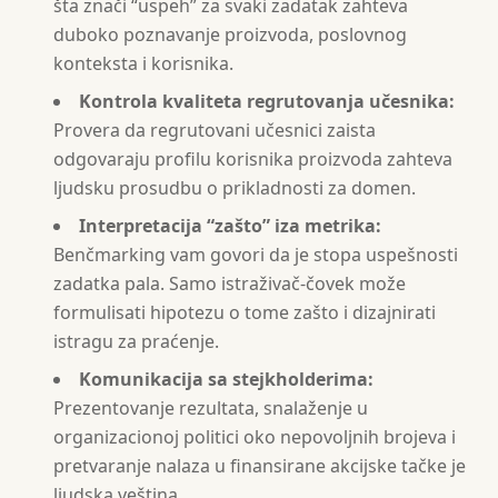
šta znači “uspeh” za svaki zadatak zahteva
duboko poznavanje proizvoda, poslovnog
konteksta i korisnika.
Kontrola kvaliteta regrutovanja učesnika:
Provera da regrutovani učesnici zaista
odgovaraju profilu korisnika proizvoda zahteva
ljudsku prosudbu o prikladnosti za domen.
Interpretacija “zašto” iza metrika:
Benčmarking vam govori da je stopa uspešnosti
zadatka pala. Samo istraživač-čovek može
formulisati hipotezu o tome zašto i dizajnirati
istragu za praćenje.
Komunikacija sa stejkholderima:
Prezentovanje rezultata, snalaženje u
organizacionoj politici oko nepovoljnih brojeva i
pretvaranje nalaza u finansirane akcijske tačke je
ljudska veština.