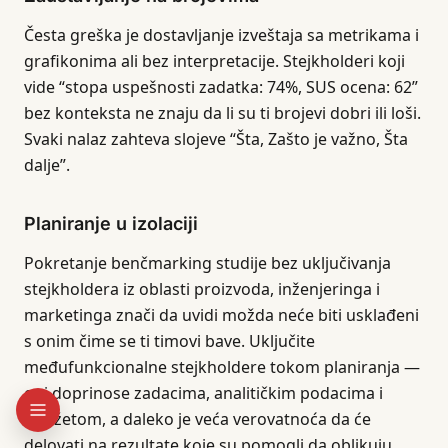
Česta greška je dostavljanje izveštaja sa metrikama i
grafikonima ali bez interpretacije. Stejkholderi koji
vide “stopa uspešnosti zadatka: 74%, SUS ocena: 62”
bez konteksta ne znaju da li su ti brojevi dobri ili loši.
Svaki nalaz zahteva slojeve “Šta, Zašto je važno, Šta
dalje”.
Planiranje u izolaciji
Pokretanje benčmarking studije bez uključivanja
stejkholdera iz oblasti proizvoda, inženjeringa i
marketinga znači da uvidi možda neće biti usklađeni
s onim čime se ti timovi bave. Uključite
međufunkcionalne stejkholdere tokom planiranja —
oni doprinose zadacima, analitičkim podacima i
budžetom, a daleko je veća verovatnoća da će
delovati na rezultate koje su pomogli da oblikuju.