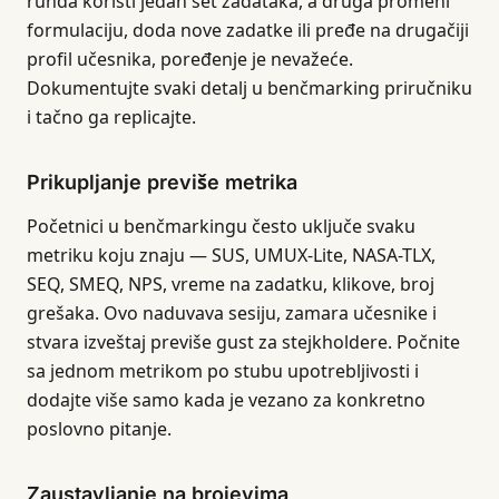
runda koristi jedan set zadataka, a druga promeni
formulaciju, doda nove zadatke ili pređe na drugačiji
profil učesnika, poređenje je nevažeće.
Dokumentujte svaki detalj u benčmarking priručniku
i tačno ga replicajte.
Prikupljanje previše metrika
Početnici u benčmarkingu često uključe svaku
metriku koju znaju — SUS, UMUX-Lite, NASA-TLX,
SEQ, SMEQ, NPS, vreme na zadatku, klikove, broj
grešaka. Ovo naduvava sesiju, zamara učesnike i
stvara izveštaj previše gust za stejkholdere. Počnite
sa jednom metrikom po stubu upotrebljivosti i
dodajte više samo kada je vezano za konkretno
poslovno pitanje.
Zaustavljanje na brojevima