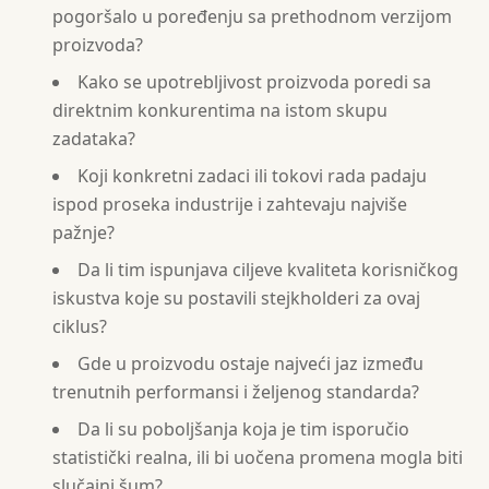
pogoršalo u poređenju sa prethodnom verzijom
proizvoda?
Kako se upotrebljivost proizvoda poredi sa
direktnim konkurentima na istom skupu
zadataka?
Koji konkretni zadaci ili tokovi rada padaju
ispod proseka industrije i zahtevaju najviše
pažnje?
Da li tim ispunjava ciljeve kvaliteta korisničkog
iskustva koje su postavili stejkholderi za ovaj
ciklus?
Gde u proizvodu ostaje najveći jaz između
trenutnih performansi i željenog standarda?
Da li su poboljšanja koja je tim isporučio
statistički realna, ili bi uočena promena mogla biti
slučajni šum?