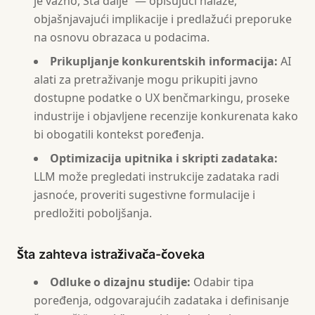
je važno, Šta dalje” — opisujući nalaze,
objašnjavajući implikacije i predlažući preporuke
na osnovu obrazaca u podacima.
Prikupljanje konkurentskih informacija:
AI
alati za pretraživanje mogu prikupiti javno
dostupne podatke o UX benčmarkingu, proseke
industrije i objavljene recenzije konkurenata kako
bi obogatili kontekst poređenja.
Optimizacija upitnika i skripti zadataka:
LLM može pregledati instrukcije zadataka radi
jasnoće, proveriti sugestivne formulacije i
predložiti poboljšanja.
Šta zahteva istraživača-čoveka
Odluke o dizajnu studije:
Odabir tipa
poređenja, odgovarajućih zadataka i definisanje