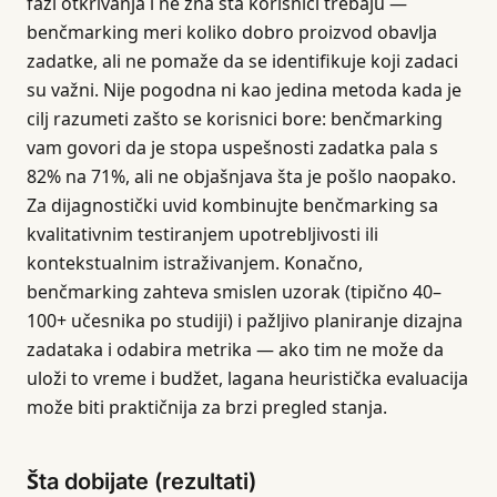
fazi otkrivanja i ne zna šta korisnici trebaju —
benčmarking meri koliko dobro proizvod obavlja
zadatke, ali ne pomaže da se identifikuje koji zadaci
su važni. Nije pogodna ni kao jedina metoda kada je
cilj razumeti zašto se korisnici bore: benčmarking
vam govori da je stopa uspešnosti zadatka pala s
82% na 71%, ali ne objašnjava šta je pošlo naopako.
Za dijagnostički uvid kombinujte benčmarking sa
kvalitativnim testiranjem upotrebljivosti ili
kontekstualnim istraživanjem. Konačno,
benčmarking zahteva smislen uzorak (tipično 40–
100+ učesnika po studiji) i pažljivo planiranje dizajna
zadataka i odabira metrika — ako tim ne može da
uloži to vreme i budžet, lagana heuristička evaluacija
može biti praktičnija za brzi pregled stanja.
Šta dobijate (rezultati)