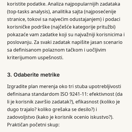
koristite podatke. Analiza najpopularnijih zadataka
(top-tasks analysis), analitika sajta (najposećenije
stranice, tokovi sa najvećim odustajanjem) i podaci
korisničke podrške (najčešće kategorije pritužbi)
pokazaće vam zadatke koji su najvažniji korisnicima i
poslovanju. Za svaki zadatak napišite jasan scenario
sa definisanom polaznom tačkom i uočljivim
kriterijumom uspešnosti.
3. Odaberite metrike
Izgradite plan merenja oko tri stuba upotrebljivosti
definisana standardom ISO 9241-11: efektivnost (da
li je korisnik završio zadatak?), efikasnost (koliko je
dugo trajalo? koliko grešaka se desilo?) i
zadovoljstvo (kako je korisnik ocenio iskustvo?).
Praktičan početni skup: