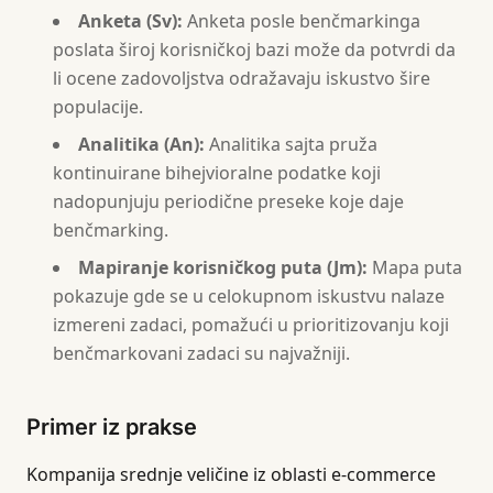
Anketa (Sv):
Anketa posle benčmarkinga
poslata široj korisničkoj bazi može da potvrdi da
li ocene zadovoljstva odražavaju iskustvo šire
populacije.
Analitika (An):
Analitika sajta pruža
kontinuirane bihejvioralne podatke koji
nadopunjuju periodične preseke koje daje
benčmarking.
Mapiranje korisničkog puta (Jm):
Mapa puta
pokazuje gde se u celokupnom iskustvu nalaze
izmereni zadaci, pomažući u prioritizovanju koji
benčmarkovani zadaci su najvažniji.
Primer iz prakse
Kompanija srednje veličine iz oblasti e-commerce