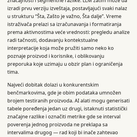
značajnosti i segmentne razlike. LLM zatim može da
izradi prvu verziju izveštaja, postavljajući svaki nalaz
u strukturu “Šta, Zašto je važno, Šta dalje”. Vreme
istraživača prelazi sa izračunavanja i formatiranja
prema aktivnostima veće vrednosti: pregledu analize
radi tačnosti, dodavanju kontekstualne
interpretacije koja može pružiti samo neko ko
poznaje proizvod i korisnike, i oblikovanju
preporuka koje uzimaju u obzir plan i ograničenja
tima.
Najveći dobitak dolazi u konkurentskim
benčmarkovima, gde je obim podataka umnožen
brojem testiranih proizvoda. AI alati mogu generisati
tabele poređenja jedan uz drugi, istaknuti statistički
značajne razlike i označiti metrike gde se interval
poverenja jednog proizvoda ne preklapa sa
intervalima drugog — rad koji bi inače zahtevao