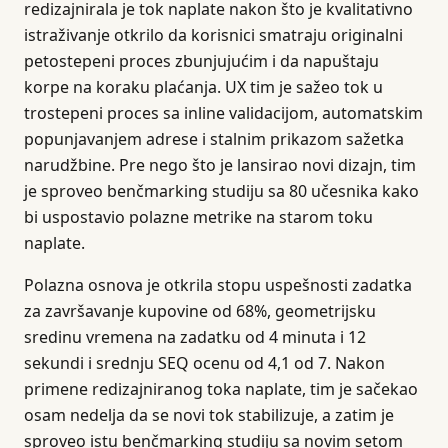
redizajnirala je tok naplate nakon što je kvalitativno
istraživanje otkrilo da korisnici smatraju originalni
petostepeni proces zbunjujućim i da napuštaju
korpe na koraku plaćanja. UX tim je sažeo tok u
trostepeni proces sa inline validacijom, automatskim
popunjavanjem adrese i stalnim prikazom sažetka
narudžbine. Pre nego što je lansirao novi dizajn, tim
je sproveo benčmarking studiju sa 80 učesnika kako
bi uspostavio polazne metrike na starom toku
naplate.
Polazna osnova je otkrila stopu uspešnosti zadatka
za završavanje kupovine od 68%, geometrijsku
sredinu vremena na zadatku od 4 minuta i 12
sekundi i srednju SEQ ocenu od 4,1 od 7. Nakon
primene redizajniranog toka naplate, tim je sačekao
osam nedelja da se novi tok stabilizuje, a zatim je
sproveo istu benčmarking studiju sa novim setom