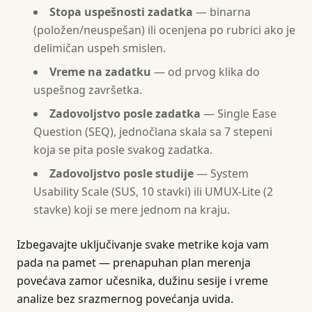
Stopa uspešnosti zadatka
— binarna
(položen/neuspešan) ili ocenjena po rubrici ako je
delimičan uspeh smislen.
Vreme na zadatku
— od prvog klika do
uspešnog završetka.
Zadovoljstvo posle zadatka
— Single Ease
Question (SEQ), jednočlana skala sa 7 stepeni
koja se pita posle svakog zadatka.
Zadovoljstvo posle studije
— System
Usability Scale (SUS, 10 stavki) ili UMUX-Lite (2
stavke) koji se mere jednom na kraju.
Izbegavajte uključivanje svake metrike koja vam
pada na pamet — prenapuhan plan merenja
povećava zamor učesnika, dužinu sesije i vreme
analize bez srazmernog povećanja uvida.