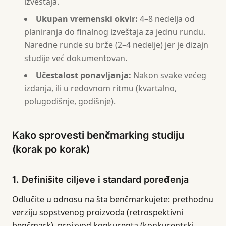
izveštaja.
Ukupan vremenski okvir:
4–8 nedelja od
planiranja do finalnog izveštaja za jednu rundu.
Naredne runde su brže (2–4 nedelje) jer je dizajn
studije već dokumentovan.
Učestalost ponavljanja:
Nakon svake većeg
izdanja, ili u redovnom ritmu (kvartalno,
polugodišnje, godišnje).
Kako sprovesti benčmarking studiju
(korak po korak)
1. Definišite ciljeve i standard poređenja
Odlučite u odnosu na šta benčmarkujete: prethodnu
verziju sopstvenog proizvoda (retrospektivni
benčmark), proizvod konkurenta (konkurentski