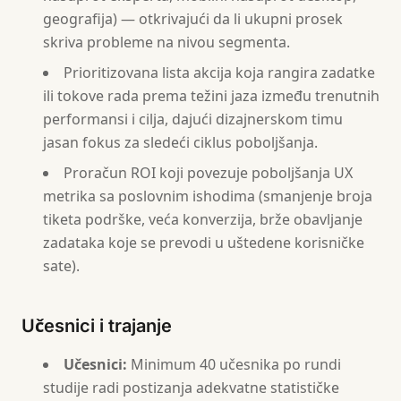
geografija) — otkrivajući da li ukupni prosek
skriva probleme na nivou segmenta.
Prioritizovana lista akcija koja rangira zadatke
ili tokove rada prema težini jaza između trenutnih
performansi i cilja, dajući dizajnerskom timu
jasan fokus za sledeći ciklus poboljšanja.
Proračun ROI koji povezuje poboljšanja UX
metrika sa poslovnim ishodima (smanjenje broja
tiketa podrške, veća konverzija, brže obavljanje
zadataka koje se prevodi u uštedene korisničke
sate).
Učesnici i trajanje
Učesnici:
Minimum 40 učesnika po rundi
studije radi postizanja adekvatne statističke