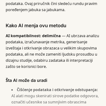
podataka. Ovaj priručnik čini sledeću rundu pravim
poređenjem jabuka sa jabukama.
Kako AI menja ovu metodu
AI kompatibilnost: delimična
— AI ubrzava analizu
podataka, izračunavanje metrika, generisanje
izveštaja i otkrivanje obrazaca u velikim skupovima
podataka, ali ne može zameniti ljudsku prosudbu u
dizajnu studije, odabiru zadataka ili interpretaciji
zašto se korisnici bore.
Šta AI može da uradi
Čišćenje podataka i otkrivanje odstupanja:
AI alati mogu skenirati sirove podatke odgovora,
označiti učesnike sa sumnjivim obrascima