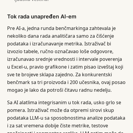
Tok rada unapređen AI-em
Pre AI-a, jedna runda benčmarkinga zahtevala je
nekoliko dana rada analitičara samo za čišćenje
podataka i izračunavanje metrika. Istraživač bi
izvozio tabele, ručno označavao loše odgovore,
izračunavao srednje vrednosti i intervale poverenja
u Excel-u, pravio grafikone i zatim pisao izveštaj koji
sve te brojeve sklapa zajedno. Za konkurentski
benčmark sa tri proizvoda i 200 učesnika, ovaj posao
mogao je lako da potroši čitavu radnu nedelju.
Sa AI alatlima integrisanim u tok rada, usko grlo se
pomera. Istraživač može da otpremi sirovi skup
podataka LLM-u sa sposobnostima analize podataka
i za sat vremena dobije čiste metrike, testove