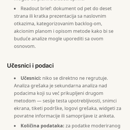
Readout brief: dokument od pet do deset
strana ili kratka prezentacija sa naslovnim
otkazima, kategorizovanim backlog-om,
akcionim planom i opisom metode kako bi se
buduće analize mogle uporediti sa ovom
osnovom.
Učesnici i podaci
Učesnici:
niko se direktno ne regrutuje.
Analiza grešaka je sekundarna analiza nad
podacima koji su već prikupljeni drugom
metodom — sesije testa upotrebljivosti, snimci
ekrana, tiketi podrške, logovi grešaka, widgeti za
povratne informacije ili samoprijave iz anketa.
Količina podataka:
za podatke moderiranog