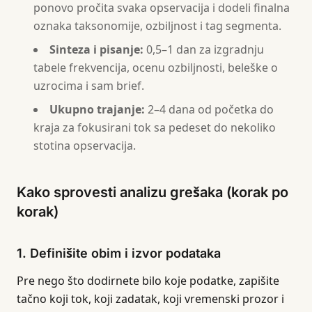
ponovo pročita svaka opservacija i dodeli finalna
oznaka taksonomije, ozbiljnost i tag segmenta.
Sinteza i pisanje:
0,5–1 dan za izgradnju
tabele frekvencija, ocenu ozbiljnosti, beleške o
uzrocima i sam brief.
Ukupno trajanje:
2–4 dana od početka do
kraja za fokusirani tok sa pedeset do nekoliko
stotina opservacija.
Kako sprovesti analizu grešaka (korak po
korak)
1. Definišite obim i izvor podataka
Pre nego što dodirnete bilo koje podatke, zapišite
tačno koji tok, koji zadatak, koji vremenski prozor i