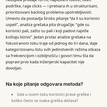
podrške, rage clicks — i pretvara ih u strukturisani,
prioritizovani backlog problema upotrebljivosti.
Umesto da postavlja široko pitanje “da li su korisnici
uspeli”, analiza grešaka pita drugačije: “gde su
korisnici pali, zašto su pali i koji padovi najviše
koštaju biznis”. Jedan prolaz analize grešaka na
fokusiranom toku traje od jednog do tri dana, daje
kategorizovanu listu svih jedinstvenih režima otkaza
sa frekvencijom i ozbiljnošću i govori timu šta da
popravi prvo kada inženjerski kapacitet nije
dovoljan.
Na koje pitanje odgovara metoda?
Gde u ovom toku korisnici prave greške i
koliko često se svaka greška dešava?