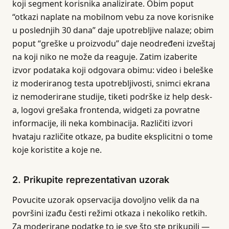
koji segment korisnika analizirate. Obim poput
“otkazi naplate na mobilnom vebu za nove korisnike
u poslednjih 30 dana” daje upotrebljive nalaze; obim
poput “greške u proizvodu” daje neodređeni izveštaj
na koji niko ne može da reaguje. Zatim izaberite
izvor podataka koji odgovara obimu: video i beleške
iz moderiranog testa upotrebljivosti, snimci ekrana
iz nemoderirane studije, tiketi podrške iz help desk-
a, logovi grešaka frontenda, widgeti za povratne
informacije, ili neka kombinacija. Različiti izvori
hvataju različite otkaze, pa budite eksplicitni o tome
koje koristite a koje ne.
2. Prikupite reprezentativan uzorak
Povucite uzorak opservacija dovoljno velik da na
površini izađu česti režimi otkaza i nekoliko retkih.
Za moderirane podatke to je sve što ste prikupili —