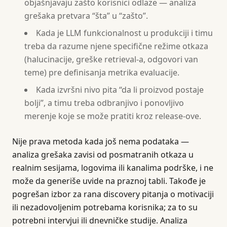
objašnjavaju zašto korisnici odlaze — analiza
grešaka pretvara “šta” u “zašto”.
Kada je LLM funkcionalnost u produkciji i timu
treba da razume njene specifične režime otkaza
(halucinacije, greške retrieval-a, odgovori van
teme) pre definisanja metrika evaluacije.
Kada izvršni nivo pita “da li proizvod postaje
bolji”, a timu treba odbranjivo i ponovljivo
merenje koje se može pratiti kroz release-ove.
Nije prava metoda kada još nema podataka —
analiza grešaka zavisi od posmatranih otkaza u
realnim sesijama, logovima ili kanalima podrške, i ne
može da generiše uvide na praznoj tabli. Takođe je
pogrešan izbor za rana discovery pitanja o motivaciji
ili nezadovoljenim potrebama korisnika; za to su
potrebni intervjui ili dnevničke studije. Analiza