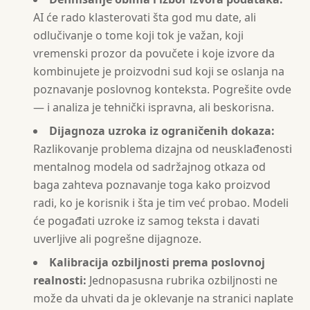
AI će rado klasterovati šta god mu date, ali
odlučivanje o tome koji tok je važan, koji
vremenski prozor da povučete i koje izvore da
kombinujete je proizvodni sud koji se oslanja na
poznavanje poslovnog konteksta. Pogrešite ovde
— i analiza je tehnički ispravna, ali beskorisna.
Dijagnoza uzroka iz ograničenih dokaza:
Razlikovanje problema dizajna od neusklađenosti
mentalnog modela od sadržajnog otkaza od
baga zahteva poznavanje toga kako proizvod
radi, ko je korisnik i šta je tim već probao. Modeli
će pogađati uzroke iz samog teksta i davati
uverljive ali pogrešne dijagnoze.
Kalibracija ozbiljnosti prema poslovnoj
realnosti:
Jednopasusna rubrika ozbiljnosti ne
može da uhvati da je oklevanje na stranici naplate