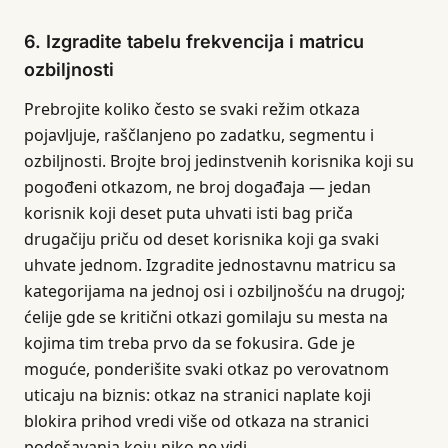
6. Izgradite tabelu frekvencija i matricu
ozbiljnosti
Prebrojite koliko često se svaki režim otkaza
pojavljuje, raščlanjeno po zadatku, segmentu i
ozbiljnosti. Brojte broj jedinstvenih korisnika koji su
pogođeni otkazom, ne broj događaja — jedan
korisnik koji deset puta uhvati isti bag priča
drugačiju priču od deset korisnika koji ga svaki
uhvate jednom. Izgradite jednostavnu matricu sa
kategorijama na jednoj osi i ozbiljnošću na drugoj;
ćelije gde se kritični otkazi gomilaju su mesta na
kojima tim treba prvo da se fokusira. Gde je
moguće, ponderišite svaki otkaz po verovatnom
uticaju na biznis: otkaz na stranici naplate koji
blokira prihod vredi više od otkaza na stranici
podešavanja koju niko ne vidi.