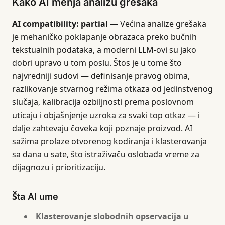
Kako AI menja analizu grešaka
AI compatibility: partial
— Većina analize grešaka
je mehaničko poklapanje obrazaca preko bučnih
tekstualnih podataka, a moderni LLM-ovi su jako
dobri upravo u tom poslu. Štos je u tome što
najvredniji sudovi — definisanje pravog obima,
razlikovanje stvarnog režima otkaza od jedinstvenog
slučaja, kalibracija ozbiljnosti prema poslovnom
uticaju i objašnjenje uzroka za svaki top otkaz — i
dalje zahtevaju čoveka koji poznaje proizvod. AI
sažima prolaze otvorenog kodiranja i klasterovanja
sa dana u sate, što istraživaču oslobađa vreme za
dijagnozu i prioritizaciju.
Šta AI ume
Klasterovanje slobodnih opservacija u