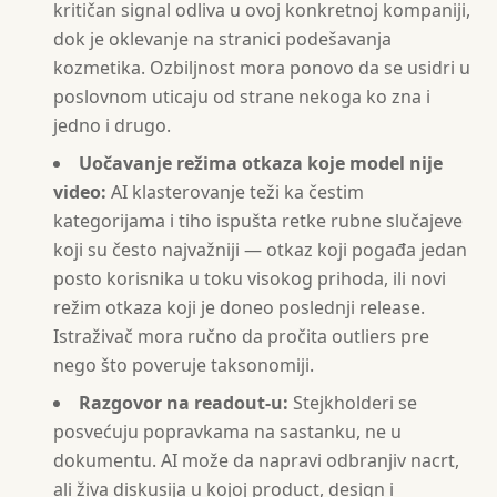
kritičan signal odliva u ovoj konkretnoj kompaniji,
dok je oklevanje na stranici podešavanja
kozmetika. Ozbiljnost mora ponovo da se usidri u
poslovnom uticaju od strane nekoga ko zna i
jedno i drugo.
Uočavanje režima otkaza koje model nije
video:
AI klasterovanje teži ka čestim
kategorijama i tiho ispušta retke rubne slučajeve
koji su često najvažniji — otkaz koji pogađa jedan
posto korisnika u toku visokog prihoda, ili novi
režim otkaza koji je doneo poslednji release.
Istraživač mora ručno da pročita outliers pre
nego što poveruje taksonomiji.
Razgovor na readout-u:
Stejkholderi se
posvećuju popravkama na sastanku, ne u
dokumentu. AI može da napravi odbranjiv nacrt,
ali živa diskusija u kojoj product, design i