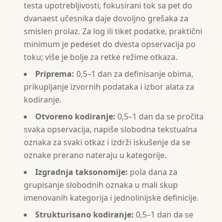
testa upotrebljivosti, fokusirani tok sa pet do
dvanaest učesnika daje dovoljno grešaka za
smislen prolaz. Za log ili tiket podatke, praktični
minimum je pedeset do dvesta opservacija po
toku; više je bolje za retke režime otkaza.
Priprema:
0,5–1 dan za definisanje obima,
prikupljanje izvornih podataka i izbor alata za
kodiranje.
Otvoreno kodiranje:
0,5–1 dan da se pročita
svaka opservacija, napiše slobodna tekstualna
oznaka za svaki otkaz i izdrži iskušenje da se
oznake prerano nateraju u kategorije.
Izgradnja taksonomije:
pola dana za
grupisanje slobodnih oznaka u mali skup
imenovanih kategorija i jednolinijske definicije.
Strukturisano kodiranje:
0,5–1 dan da se