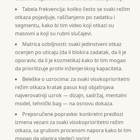
Tabela frekvencija: koliko često se svaki režim
otkaza pojavljuje, raščlanjeno po zadatku i
segmentu, kako bi tim video koji otkazi su
masovni a koji su rubni slučajevi.
Matrica ozbiljnosti: svaki jedinstveni otkaz
ocenjen po uticaju (da li blokira zadatak, da li je
oporaviv, da li je kozmetika) kako bi tim mogao
da prioritizuje protiv inženjerskog kapaciteta.
Beleške o uzrocima: za svaki visokoprioritetni
režim otkaza kratak pasus koji objašnjava
najverovatniji uzrok — dizajn, sadržaj, mentalni
model, tehnički bag — na osnovu dokaza.
Preporučene popravke: konkretni predlozi
izmena vezani za svaki visokoprioritetni režim
otkaza, sa grubom procenom napora kako bi tim
mogao da planira sledeći sprint.