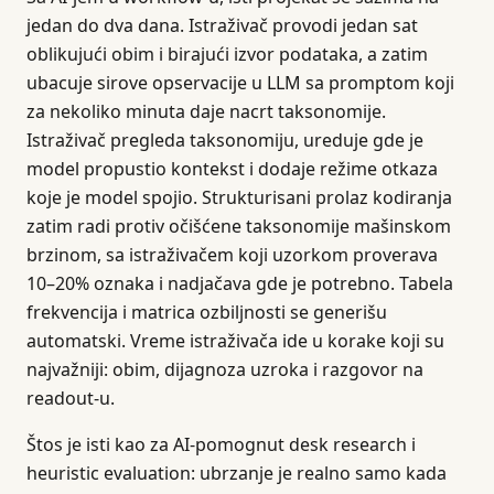
jedan do dva dana. Istraživač provodi jedan sat
oblikujući obim i birajući izvor podataka, a zatim
ubacuje sirove opservacije u LLM sa promptom koji
za nekoliko minuta daje nacrt taksonomije.
Istraživač pregleda taksonomiju, ureduje gde je
model propustio kontekst i dodaje režime otkaza
koje je model spojio. Strukturisani prolaz kodiranja
zatim radi protiv očišćene taksonomije mašinskom
brzinom, sa istraživačem koji uzorkom proverava
10–20% oznaka i nadjačava gde je potrebno. Tabela
frekvencija i matrica ozbiljnosti se generišu
automatski. Vreme istraživača ide u korake koji su
najvažniji: obim, dijagnoza uzroka i razgovor na
readout-u.
Štos je isti kao za AI-pomognut desk research i
heuristic evaluation: ubrzanje je realno samo kada