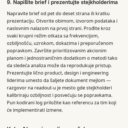
9. Napišite brief i prezentujte stejkholderima
Napravite brief od pet do deset strana ili kratku
prezentaciju. Otvorite obimom, izvorom podataka i
naslovnim nalazom na prvoj strani. Prođite kroz
svaki krupni režim otkaza sa frekvencijom,
ozbiljnošću, uzrokom, dokazima i preporučenom
popravkom. Završite prioritizovanim akcionim
planom i jednostraničnim dodatkom o metodi tako
da sledeća analiza može da reprodukuje pristup.
Prezentujte lično product, design i engineering
liderima umesto da šaljete dokument mejlom —
razgovor na readout-u je mesto gde stejkholderi
kalibriraju ozbiljnost i posvećuju se popravkama.
Pun kodirani log priložite kao referencu za tim koji
će implementirati izmene.