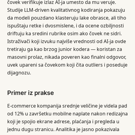
čovek verifikuje izlaz AI-ja umesto da mu veruje.
Studije LLM-driven kvalitativnog kodiranja pokazuju
da modeli pouzdano klasteruju lake obrasce, ali tiho
ispuštaju retke i dvosmislene, i da ocene ozbiljnosti
driftuju ka sredini rubrike osim ako čovek ne sidri.
Istraživači koji izvuku najviše vrednosti od AI-ja ovde
tretiraju ga kao brzog junior kodera — koristan za
masovni prolaz, nikada poveren kao finalni odgovor,
uvek upareni sa čovekom koji čita outliers i poseduje
dijagnozu.
Primer iz prakse
E-commerce kompanija srednje veličine je videla pad
od 12% u završetku mobilne naplate nakon redizajna
koji je spojio ekrane adrese, plaćanja i pregleda u
jednu dugu stranicu. Analitika je jasno pokazivala