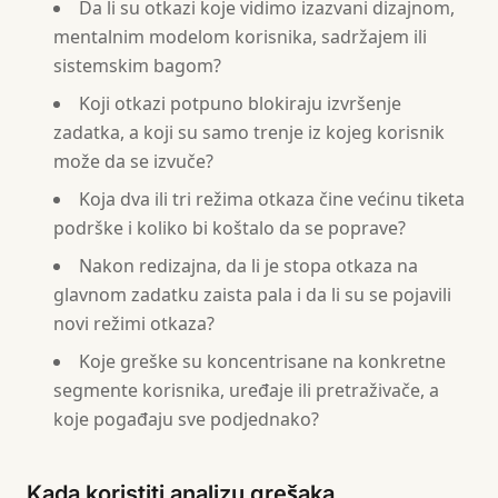
Da li su otkazi koje vidimo izazvani dizajnom,
mentalnim modelom korisnika, sadržajem ili
sistemskim bagom?
Koji otkazi potpuno blokiraju izvršenje
zadatka, a koji su samo trenje iz kojeg korisnik
može da se izvuče?
Koja dva ili tri režima otkaza čine većinu tiketa
podrške i koliko bi koštalo da se poprave?
Nakon redizajna, da li je stopa otkaza na
glavnom zadatku zaista pala i da li su se pojavili
novi režimi otkaza?
Koje greške su koncentrisane na konkretne
segmente korisnika, uređaje ili pretraživače, a
koje pogađaju sve podjednako?
Kada koristiti analizu grešaka