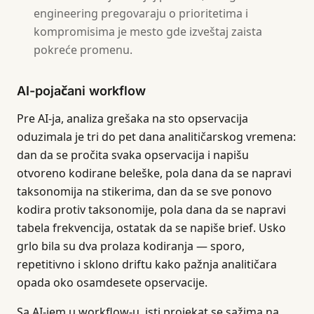
engineering pregovaraju o prioritetima i
kompromisima je mesto gde izveštaj zaista
pokreće promenu.
AI-pojačani workflow
Pre AI-ja, analiza grešaka na sto opservacija
oduzimala je tri do pet dana analitičarskog vremena:
dan da se pročita svaka opservacija i napišu
otvoreno kodirane beleške, pola dana da se napravi
taksonomija na stikerima, dan da se sve ponovo
kodira protiv taksonomije, pola dana da se napravi
tabela frekvencija, ostatak da se napiše brief. Usko
grlo bila su dva prolaza kodiranja — sporo,
repetitivno i sklono driftu kako pažnja analitičara
opada oko osamdesete opservacije.
Sa AI-jem u workflow-u, isti projekat se sažima na