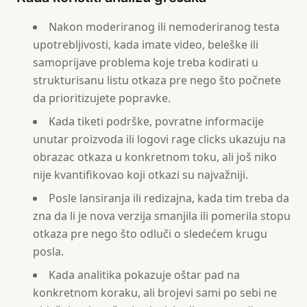
Nakon moderiranog ili nemoderiranog testa
upotrebljivosti, kada imate video, beleške ili
samoprijave problema koje treba kodirati u
strukturisanu listu otkaza pre nego što počnete
da prioritizujete popravke.
Kada tiketi podrške, povratne informacije
unutar proizvoda ili logovi rage clicks ukazuju na
obrazac otkaza u konkretnom toku, ali još niko
nije kvantifikovao koji otkazi su najvažniji.
Posle lansiranja ili redizajna, kada tim treba da
zna da li je nova verzija smanjila ili pomerila stopu
otkaza pre nego što odluči o sledećem krugu
posla.
Kada analitika pokazuje oštar pad na
konkretnom koraku, ali brojevi sami po sebi ne