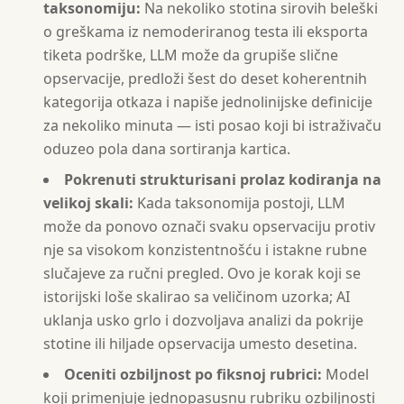
taksonomiju:
Na nekoliko stotina sirovih beleški
o greškama iz nemoderiranog testa ili eksporta
tiketa podrške, LLM može da grupiše slične
opservacije, predloži šest do deset koherentnih
kategorija otkaza i napiše jednolinijske definicije
za nekoliko minuta — isti posao koji bi istraživaču
oduzeo pola dana sortiranja kartica.
Pokrenuti strukturisani prolaz kodiranja na
velikoj skali:
Kada taksonomija postoji, LLM
može da ponovo označi svaku opservaciju protiv
nje sa visokom konzistentnošću i istakne rubne
slučajeve za ručni pregled. Ovo je korak koji se
istorijski loše skalirao sa veličinom uzorka; AI
uklanja usko grlo i dozvoljava analizi da pokrije
stotine ili hiljade opservacija umesto desetina.
Oceniti ozbiljnost po fiksnoj rubrici:
Model
koji primenjuje jednopasusnu rubriku ozbiljnosti