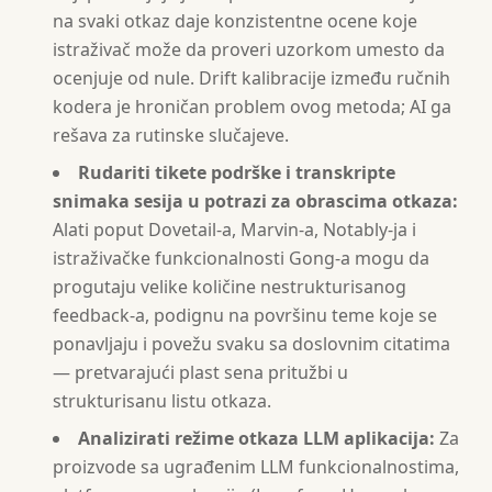
na svaki otkaz daje konzistentne ocene koje
istraživač može da proveri uzorkom umesto da
ocenjuje od nule. Drift kalibracije između ručnih
kodera je hroničan problem ovog metoda; AI ga
rešava za rutinske slučajeve.
Rudariti tikete podrške i transkripte
snimaka sesija u potrazi za obrascima otkaza:
Alati poput Dovetail-a, Marvin-a, Notably-ja i
istraživačke funkcionalnosti Gong-a mogu da
progutaju velike količine nestrukturisanog
feedback-a, podignu na površinu teme koje se
ponavljaju i povežu svaku sa doslovnim citatima
— pretvarajući plast sena pritužbi u
strukturisanu listu otkaza.
Analizirati režime otkaza LLM aplikacija:
Za
proizvode sa ugrađenim LLM funkcionalnostima,