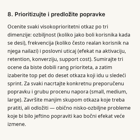
8. Prioritizujte i predložite popravke
Ocenite svaki visokoprioritetni otkaz po tri
dimenzije: ozbiljnost (koliko jako boli korisnika kada
se desi), frekvencija (koliko često realan korisnik na
njega nailazi) i poslovni uticaj (efekat na aktivaciju,
retention, konverziju, support cost). Sumirajte tri
ocene da biste dobili rang prioriteta, a zatim
izaberite top pet do deset otkaza koji idu u sledeći
sprint. Za svaki nacrtajte konkretnu preporučenu
popravku i grubu procenu napora (small, medium,
large). Završite manjim skupom otkaza koje treba
pratiti, ali odložiti — obično nisko-ozbiljne probleme
koje bi bilo jeftino popraviti kao bočni efekat veće
izmene.