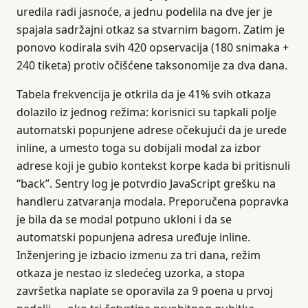
uredila radi jasnoće, a jednu podelila na dve jer je
spajala sadržajni otkaz sa stvarnim bagom. Zatim je
ponovo kodirala svih 420 opservacija (180 snimaka +
240 tiketa) protiv očišćene taksonomije za dva dana.
Tabela frekvencija je otkrila da je 41% svih otkaza
dolazilo iz jednog režima: korisnici su tapkali polje
automatski popunjene adrese očekujući da je urede
inline, a umesto toga su dobijali modal za izbor
adrese koji je gubio kontekst korpe kada bi pritisnuli
“back”. Sentry log je potvrdio JavaScript grešku na
handleru zatvaranja modala. Preporučena popravka
je bila da se modal potpuno ukloni i da se
automatski popunjena adresa uređuje inline.
Inženjering je izbacio izmenu za tri dana, režim
otkaza je nestao iz sledećeg uzorka, a stopa
završetka naplate se oporavila za 9 poena u prvoj