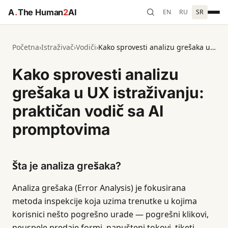
A
.
The Human
2
AI
EN
RU
SR
Početna
›
Istraživač
›
Vodiči
›
Kako sprovesti analizu grešaka u UX istraživanju: praktičan vodič sa AI promptovima
Kako sprovesti analizu
grešaka u UX istraživanju:
praktičan vodič sa AI
promptovima
Šta je analiza grešaka?
Analiza grešaka (Error Analysis) je fokusirana
metoda inspekcije koja uzima trenutke u kojima
korisnici nešto pogrešno urade — pogrešni klikovi,
neuspele predaje formi, napušteni tokovi, tiketi