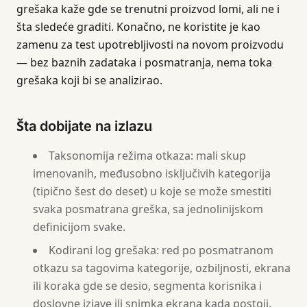
grešaka kaže gde se trenutni proizvod lomi, ali ne i
šta sledeće graditi. Konačno, ne koristite je kao
zamenu za test upotrebljivosti na novom proizvodu
— bez baznih zadataka i posmatranja, nema toka
grešaka koji bi se analizirao.
Šta dobijate na izlazu
Taksonomija režima otkaza: mali skup
imenovanih, međusobno isključivih kategorija
(tipično šest do deset) u koje se može smestiti
svaka posmatrana greška, sa jednolinijskom
definicijom svake.
Kodirani log grešaka: red po posmatranom
otkazu sa tagovima kategorije, ozbiljnosti, ekrana
ili koraka gde se desio, segmenta korisnika i
doslovne izjave ili snimka ekrana kada postoji.