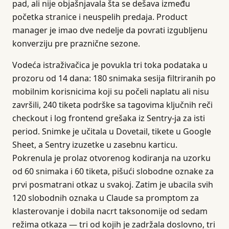
pad, ali nije objašnjavala šta se dešava između
početka stranice i neuspelih predaja. Product
manager je imao dve nedelje da povrati izgubljenu
konverziju pre praznične sezone.
Vodeća istraživačica je povukla tri toka podataka u
prozoru od 14 dana: 180 snimaka sesija filtriranih po
mobilnim korisnicima koji su počeli naplatu ali nisu
završili, 240 tiketa podrške sa tagovima ključnih reči
checkout i log frontend grešaka iz Sentry-ja za isti
period. Snimke je učitala u Dovetail, tikete u Google
Sheet, a Sentry izuzetke u zasebnu karticu.
Pokrenula je prolaz otvorenog kodiranja na uzorku
od 60 snimaka i 60 tiketa, pišući slobodne oznake za
prvi posmatrani otkaz u svakoj. Zatim je ubacila svih
120 slobodnih oznaka u Claude sa promptom za
klasterovanje i dobila nacrt taksonomije od sedam
režima otkaza — tri od kojih je zadržala doslovno, tri