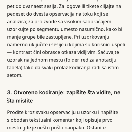
pet do dvanaest sesija. Za logove ili tikete ciljajte na
pedeset do dvesta opservacija na toku koji se
analizira; za proizvode sa visokim saobraćajem
uzorkujte po segmentu umesto nasumično, kako bi
manje grupe bile zastupljene. Pri uzorkovanju
namerno uključite i sesije u kojima su korisnici uspeli
— kontrast čini obrasce otkaza vidljivim. Sačuvajte
uzorak na jednom mestu (folder, red za anotaciju,
tabela) tako da svaki prolaz kodiranja radi sa istim
setom.
3. Otvoreno kodiranje: zapišite šta vidite, ne
šta mislite
Prođite kroz svaku opservaciju u uzorku i napišite
slobodan tekstualni komentar koji opisuje prvo
mesto gde je nešto pošlo naopako. Ostanite