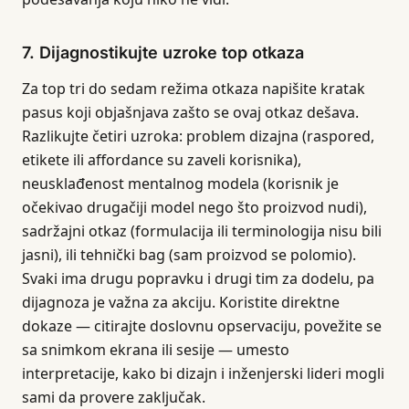
7. Dijagnostikujte uzroke top otkaza
Za top tri do sedam režima otkaza napišite kratak
pasus koji objašnjava zašto se ovaj otkaz dešava.
Razlikujte četiri uzroka: problem dizajna (raspored,
etikete ili affordance su zaveli korisnika),
neusklađenost mentalnog modela (korisnik je
očekivao drugačiji model nego što proizvod nudi),
sadržajni otkaz (formulacija ili terminologija nisu bili
jasni), ili tehnički bag (sam proizvod se polomio).
Svaki ima drugu popravku i drugi tim za dodelu, pa
dijagnoza je važna za akciju. Koristite direktne
dokaze — citirajte doslovnu opservaciju, povežite se
sa snimkom ekrana ili sesije — umesto
interpretacije, kako bi dizajn i inženjerski lideri mogli
sami da provere zaključak.