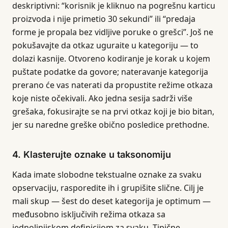
deskriptivni: “korisnik je kliknuo na pogrešnu karticu
proizvoda i nije primetio 30 sekundi” ili “predaja
forme je propala bez vidljive poruke o grešci”. Još ne
pokušavajte da otkaz uguraite u kategoriju — to
dolazi kasnije. Otvoreno kodiranje je korak u kojem
puštate podatke da govore; nateravanje kategorija
prerano će vas naterati da propustite režime otkaza
koje niste očekivali. Ako jedna sesija sadrži više
grešaka, fokusirajte se na prvi otkaz koji je bio bitan,
jer su naredne greške obično posledice prethodne.
4. Klasterujte oznake u taksonomiju
Kada imate slobodne tekstualne oznake za svaku
opservaciju, rasporedite ih i grupišite slične. Cilj je
mali skup — šest do deset kategorija je optimum —
međusobno isključivih režima otkaza sa
jednolinijskom definicijom za svaku. Tipične