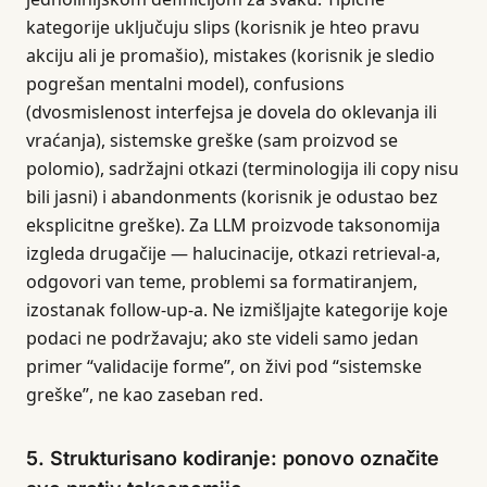
kategorije uključuju slips (korisnik je hteo pravu
akciju ali je promašio), mistakes (korisnik je sledio
pogrešan mentalni model), confusions
(dvosmislenost interfejsa je dovela do oklevanja ili
vraćanja), sistemske greške (sam proizvod se
polomio), sadržajni otkazi (terminologija ili copy nisu
bili jasni) i abandonments (korisnik je odustao bez
eksplicitne greške). Za LLM proizvode taksonomija
izgleda drugačije — halucinacije, otkazi retrieval-a,
odgovori van teme, problemi sa formatiranjem,
izostanak follow-up-a. Ne izmišljajte kategorije koje
podaci ne podržavaju; ako ste videli samo jedan
primer “validacije forme”, on živi pod “sistemske
greške”, ne kao zaseban red.
5. Strukturisano kodiranje: ponovo označite