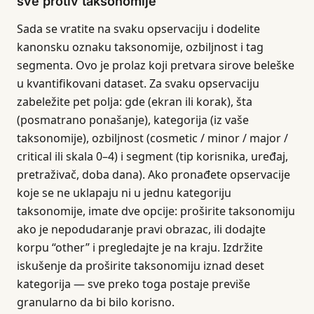
sve protiv taksonomije
Sada se vratite na svaku opservaciju i dodelite
kanonsku oznaku taksonomije, ozbiljnost i tag
segmenta. Ovo je prolaz koji pretvara sirove beleške
u kvantifikovani dataset. Za svaku opservaciju
zabeležite pet polja: gde (ekran ili korak), šta
(posmatrano ponašanje), kategorija (iz vaše
taksonomije), ozbiljnost (cosmetic / minor / major /
critical ili skala 0–4) i segment (tip korisnika, uređaj,
pretraživač, doba dana). Ako pronađete opservacije
koje se ne uklapaju ni u jednu kategoriju
taksonomije, imate dve opcije: proširite taksonomiju
ako je nepodudaranje pravi obrazac, ili dodajte
korpu “other” i pregledajte je na kraju. Izdržite
iskušenje da proširite taksonomiju iznad deset
kategorija — sve preko toga postaje previše
granularno da bi bilo korisno.