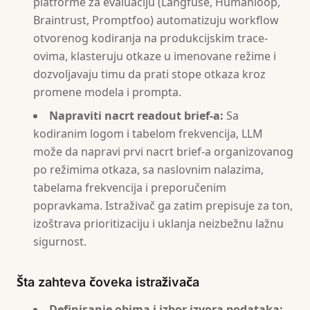
platforme za evaluaciju (Langfuse, Humanloop,
Braintrust, Promptfoo) automatizuju workflow
otvorenog kodiranja na produkcijskim trace-
ovima, klasteruju otkaze u imenovane režime i
dozvoljavaju timu da prati stope otkaza kroz
promene modela i prompta.
Napraviti nacrt readout brief-a:
Sa
kodiranim logom i tabelom frekvencija, LLM
može da napravi prvi nacrt brief-a organizovanog
po režimima otkaza, sa naslovnim nalazima,
tabelama frekvencija i preporučenim
popravkama. Istraživač ga zatim prepisuje za ton,
izoštrava prioritizaciju i uklanja neizbežnu lažnu
sigurnost.
Šta zahteva čoveka istraživača
Definisanje obima i izbor izvora podataka: