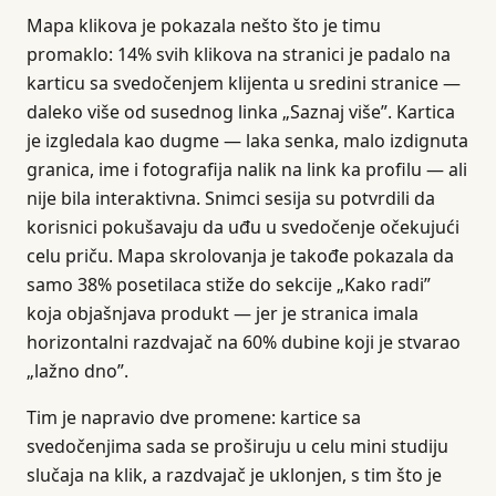
Mapa klikova je pokazala nešto što je timu
promaklo: 14% svih klikova na stranici je padalo na
karticu sa svedočenjem klijenta u sredini stranice —
daleko više od susednog linka „Saznaj više”. Kartica
je izgledala kao dugme — laka senka, malo izdignuta
granica, ime i fotografija nalik na link ka profilu — ali
nije bila interaktivna. Snimci sesija su potvrdili da
korisnici pokušavaju da uđu u svedočenje očekujući
celu priču. Mapa skrolovanja je takođe pokazala da
samo 38% posetilaca stiže do sekcije „Kako radi”
koja objašnjava produkt — jer je stranica imala
horizontalni razdvajač na 60% dubine koji je stvarao
„lažno dno”.
Tim je napravio dve promene: kartice sa
svedočenjima sada se proširuju u celu mini studiju
slučaja na klik, a razdvajač je uklonjen, s tim što je