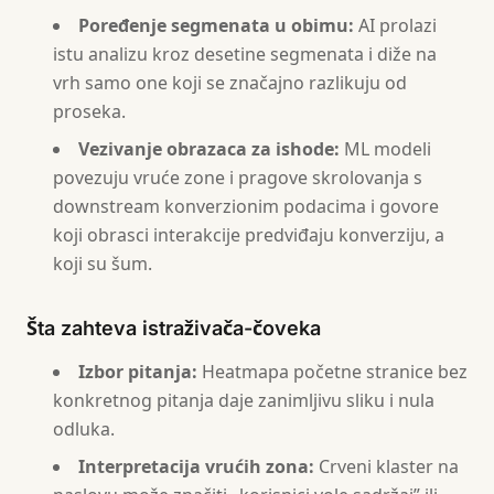
Poređenje segmenata u obimu:
AI prolazi
istu analizu kroz desetine segmenata i diže na
vrh samo one koji se značajno razlikuju od
proseka.
Vezivanje obrazaca za ishode:
ML modeli
povezuju vruće zone i pragove skrolovanja s
downstream konverzionim podacima i govore
koji obrasci interakcije predviđaju konverziju, a
koji su šum.
Šta zahteva istraživača-čoveka
Izbor pitanja:
Heatmapa početne stranice bez
konkretnog pitanja daje zanimljivu sliku i nula
odluka.
Interpretacija vrućih zona:
Crveni klaster na