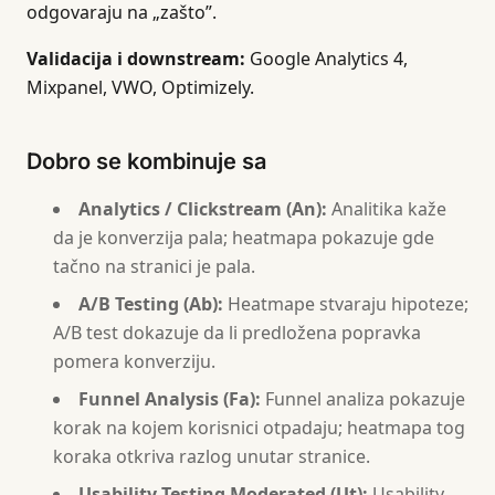
odgovaraju na „zašto”.
Validacija i downstream:
Google Analytics 4,
Mixpanel, VWO, Optimizely.
Dobro se kombinuje sa
Analytics / Clickstream (An):
Analitika kaže
da je konverzija pala; heatmapa pokazuje gde
tačno na stranici je pala.
A/B Testing (Ab):
Heatmape stvaraju hipoteze;
A/B test dokazuje da li predložena popravka
pomera konverziju.
Funnel Analysis (Fa):
Funnel analiza pokazuje
korak na kojem korisnici otpadaju; heatmapa tog
koraka otkriva razlog unutar stranice.
Usability Testing Moderated (Ut):
Usability