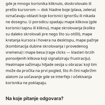
gde je mnogo korisnika kliknulo, doskrolovalo ili
prešlo kursorom — dok hladne boje (plava, zelena)
označavaju oblasti koje korisnici ignorišu ili nikada
ne dosegnu. U porodicu spadaju mape klikova (gde
korisnici tapnu ili kliknu), mape skrolovanja (koliko
su daleko skrolovali pre nego što su otišli), mape
kretanja kursora i hovera na desktopu, mape pažnje
(kombinacija dubine skrolovanja i provedenog
vremena) i mape besa (rage clicks — klasteri brzih
ponovljenih klikova koji signaliziraju frustraciju).
Heatmape sažimaju hiljade sesija u obrazac koji tim
može da pročita na prvi pogled, što ih čini najbržim
alatom za uočavanje gde se interfejs i očekivanja
korisnika ne poklapaju.
Na koje pitanje odgovara?