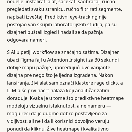
nedelje: instalirati alat, sačekati saobraćaj, ručno
pregledati svaku stranicu, ručno filtrirati segmente,
napisati izveštaj. Prediktivni eye-tracking nije
postojao van skupih laboratorijskih studija, pa su
dizajneri puštali izgled i nadali se da pažnja
odgovara nameri.
S AI u petlji workflow se značajno sažima. Dizajner
ubaci Figma fajl u Attention Insight i za 30 sekundi
dobije mapu pažnje, upoređujući dve varijante
dizajna pre nego što je ijedna izgrađena. Nakon
lansiranja, živi alat sam označi klastere rage clicks, a
LLM piše prvi nacrt nalaza koji analitičar zatim
dorađuje. Kvaka je u tome što prediktivne heatmape
modeluju vizuelnu istaknutost, a ne nameru —
mogu reći da je dugme dobro postavljeno za
vidljivost, ali ne i da li korisnici dovoljno veruju
ponudi da kliknu. Žive heatmape i kvalitativno