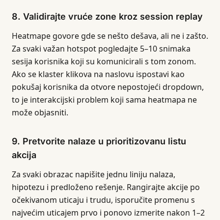
8. Validirajte vruće zone kroz session replay
Heatmape govore gde se nešto dešava, ali ne i zašto.
Za svaki važan hotspot pogledajte 5–10 snimaka
sesija korisnika koji su komunicirali s tom zonom.
Ako se klaster klikova na naslovu ispostavi kao
pokušaj korisnika da otvore nepostojeći dropdown,
to je interakcijski problem koji sama heatmapa ne
može objasniti.
9. Pretvorite nalaze u prioritizovanu listu
akcija
Za svaki obrazac napišite jednu liniju nalaza,
hipotezu i predloženo rešenje. Rangirajte akcije po
očekivanom uticaju i trudu, isporučite promenu s
najvećim uticajem prvo i ponovo izmerite nakon 1–2