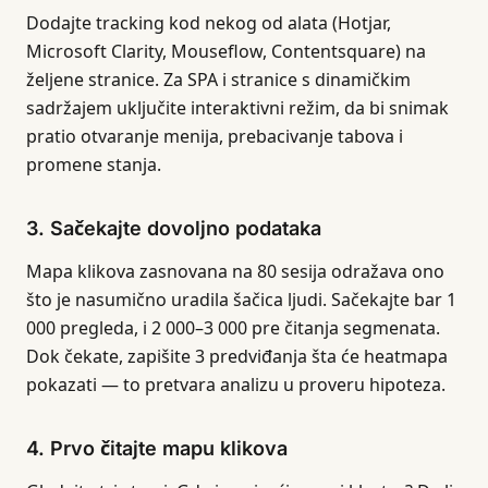
Dodajte tracking kod nekog od alata (Hotjar,
Microsoft Clarity, Mouseflow, Contentsquare) na
željene stranice. Za SPA i stranice s dinamičkim
sadržajem uključite interaktivni režim, da bi snimak
pratio otvaranje menija, prebacivanje tabova i
promene stanja.
3. Sačekajte dovoljno podataka
Mapa klikova zasnovana na 80 sesija odražava ono
što je nasumično uradila šačica ljudi. Sačekajte bar 1
000 pregleda, i 2 000–3 000 pre čitanja segmenata.
Dok čekate, zapišite 3 predviđanja šta će heatmapa
pokazati — to pretvara analizu u proveru hipoteza.
4. Prvo čitajte mapu klikova