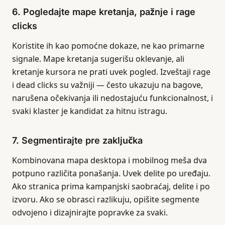
6. Pogledajte mape kretanja, pažnje i rage
clicks
Koristite ih kao pomoćne dokaze, ne kao primarne
signale. Mape kretanja sugerišu oklevanje, ali
kretanje kursora ne prati uvek pogled. Izveštaji rage
i dead clicks su važniji — često ukazuju na bagove,
narušena očekivanja ili nedostajuću funkcionalnost, i
svaki klaster je kandidat za hitnu istragu.
7. Segmentirajte pre zaključka
Kombinovana mapa desktopa i mobilnog meša dva
potpuno različita ponašanja. Uvek delite po uređaju.
Ako stranica prima kampanjski saobraćaj, delite i po
izvoru. Ako se obrasci razlikuju, opišite segmente
odvojeno i dizajnirajte popravke za svaki.