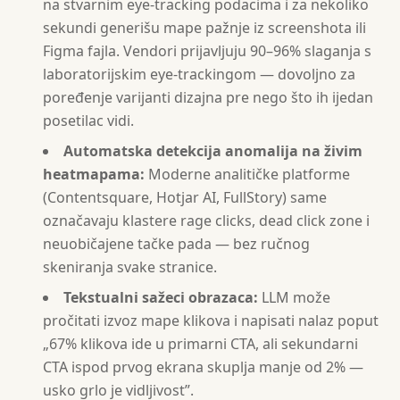
na stvarnim eye-tracking podacima i za nekoliko
sekundi generišu mape pažnje iz screenshota ili
Figma fajla. Vendori prijavljuju 90–96% slaganja s
laboratorijskim eye-trackingom — dovoljno za
poređenje varijanti dizajna pre nego što ih ijedan
posetilac vidi.
Automatska detekcija anomalija na živim
heatmapama:
Moderne analitičke platforme
(Contentsquare, Hotjar AI, FullStory) same
označavaju klastere rage clicks, dead click zone i
neuobičajene tačke pada — bez ručnog
skeniranja svake stranice.
Tekstualni sažeci obrazaca:
LLM može
pročitati izvoz mape klikova i napisati nalaz poput
„67% klikova ide u primarni CTA, ali sekundarni
CTA ispod prvog ekrana skuplja manje od 2% —
usko grlo je vidljivost”.