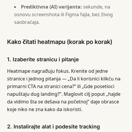
Prediktivna (AI) varijanta:
sekunde, na
osnovu screenshota ili Figma fajla, bez živog
saobraćaja.
Kako čitati heatmapu (korak po korak)
1. Izaberite stranicu i pitanje
Heatmape nagrađuju fokus. Krenite od jedne
stranice i jednog pitanja — „Da li korisnici klikću na
primarni CTA na stranici cena?” ili „Gde posetioci
napuštaju dug landing?”. Maglovit cilj poput „hajde
da vidimo šta se dešava na početnoj” daje obrasce
koje niko ne zna kako da iskoristi.
2. Instalirajte alat i podesite tracking