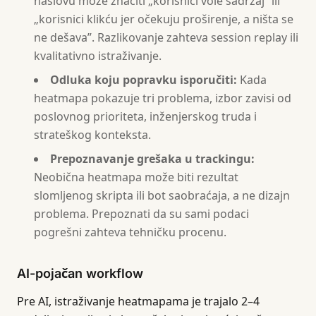
naslovu može značiti „korisnici vole sadržaj” ili
„korisnici klikću jer očekuju proširenje, a ništa se
ne dešava”. Razlikovanje zahteva session replay ili
kvalitativno istraživanje.
Odluka koju popravku isporučiti:
Kada
heatmapa pokazuje tri problema, izbor zavisi od
poslovnog prioriteta, inženjerskog truda i
strateškog konteksta.
Prepoznavanje grešaka u trackingu:
Neobična heatmapa može biti rezultat
slomljenog skripta ili bot saobraćaja, a ne dizajn
problema. Prepoznati da su sami podaci
pogrešni zahteva tehničku procenu.
AI-pojačan workflow
Pre AI, istraživanje heatmapama je trajalo 2–4