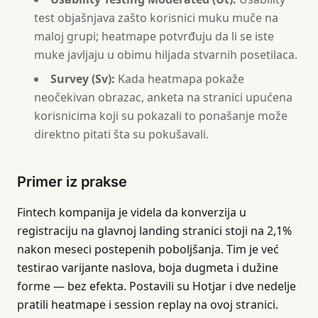
test objašnjava zašto korisnici muku muče na
maloj grupi; heatmape potvrđuju da li se iste
muke javljaju u obimu hiljada stvarnih posetilaca.
Survey (Sv):
Kada heatmapa pokaže
neočekivan obrazac, anketa na stranici upućena
korisnicima koji su pokazali to ponašanje može
direktno pitati šta su pokušavali.
Primer iz prakse
Fintech kompanija je videla da konverzija u
registraciju na glavnoj landing stranici stoji na 2,1%
nakon meseci postepenih poboljšanja. Tim je već
testirao varijante naslova, boja dugmeta i dužine
forme — bez efekta. Postavili su Hotjar i dve nedelje
pratili heatmape i session replay na ovoj stranici.