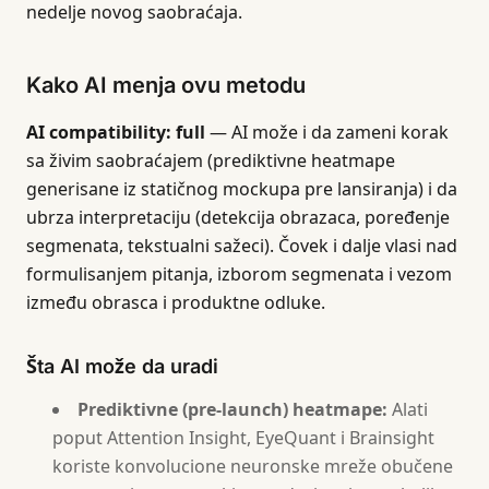
nedelje novog saobraćaja.
Kako AI menja ovu metodu
AI compatibility: full
— AI može i da zameni korak
sa živim saobraćajem (prediktivne heatmape
generisane iz statičnog mockupa pre lansiranja) i da
ubrza interpretaciju (detekcija obrazaca, poređenje
segmenata, tekstualni sažeci). Čovek i dalje vlasi nad
formulisanjem pitanja, izborom segmenata i vezom
između obrasca i produktne odluke.
Šta AI može da uradi
Prediktivne (pre-launch) heatmape:
Alati
poput Attention Insight, EyeQuant i Brainsight
koriste konvolucione neuronske mreže obučene