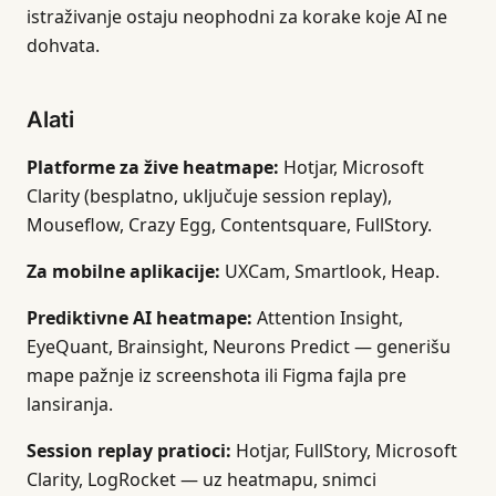
istraživanje ostaju neophodni za korake koje AI ne
dohvata.
Alati
Platforme za žive heatmape:
Hotjar, Microsoft
Clarity (besplatno, uključuje session replay),
Mouseflow, Crazy Egg, Contentsquare, FullStory.
Za mobilne aplikacije:
UXCam, Smartlook, Heap.
Prediktivne AI heatmape:
Attention Insight,
EyeQuant, Brainsight, Neurons Predict — generišu
mape pažnje iz screenshota ili Figma fajla pre
lansiranja.
Session replay pratioci:
Hotjar, FullStory, Microsoft
Clarity, LogRocket — uz heatmapu, snimci