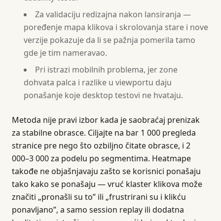
Za validaciju redizajna nakon lansiranja —
poređenje mapa klikova i skrolovanja stare i nove
verzije pokazuje da li se pažnja pomerila tamo
gde je tim nameravao.
Pri istrazi mobilnih problema, jer zone
dohvata palca i razlike u viewportu daju
ponašanje koje desktop testovi ne hvataju.
Metoda nije pravi izbor kada je saobraćaj prenizak
za stabilne obrasce. Ciljajte na bar 1 000 pregleda
stranice pre nego što ozbiljno čitate obrasce, i 2
000–3 000 za podelu po segmentima. Heatmape
takođe ne objašnjavaju zašto se korisnici ponašaju
tako kako se ponašaju — vruć klaster klikova može
značiti „pronašli su to” ili „frustrirani su i klikću
ponavljano”, a samo session replay ili dodatna