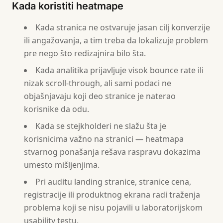
Kada koristiti heatmape
Kada stranica ne ostvaruje jasan cilj konverzije
ili angažovanja, a tim treba da lokalizuje problem
pre nego što redizajnira bilo šta.
Kada analitika prijavljuje visok bounce rate ili
nizak scroll-through, ali sami podaci ne
objašnjavaju koji deo stranice je naterao
korisnike da odu.
Kada se stejkholderi ne slažu šta je
korisnicima važno na stranici — heatmapa
stvarnog ponašanja rešava raspravu dokazima
umesto mišljenjima.
Pri auditu landing stranice, stranice cena,
registracije ili produktnog ekrana radi traženja
problema koji se nisu pojavili u laboratorijskom
usability testu.