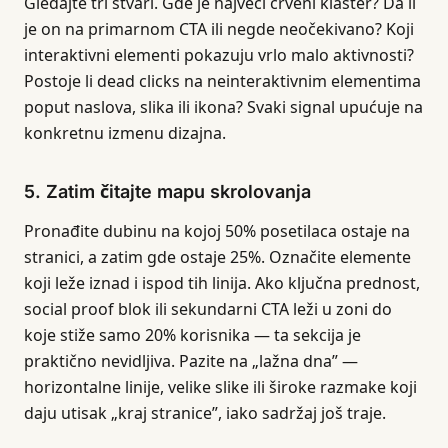
Gledajte tri stvari. Gde je najveći crveni klaster? Da li
je on na primarnom CTA ili negde neočekivano? Koji
interaktivni elementi pokazuju vrlo malo aktivnosti?
Postoje li dead clicks na neinteraktivnim elementima
poput naslova, slika ili ikona? Svaki signal upućuje na
konkretnu izmenu dizajna.
5. Zatim čitajte mapu skrolovanja
Pronađite dubinu na kojoj 50% posetilaca ostaje na
stranici, a zatim gde ostaje 25%. Označite elemente
koji leže iznad i ispod tih linija. Ako ključna prednost,
social proof blok ili sekundarni CTA leži u zoni do
koje stiže samo 20% korisnika — ta sekcija je
praktično nevidljiva. Pazite na „lažna dna” —
horizontalne linije, velike slike ili široke razmake koji
daju utisak „kraj stranice”, iako sadržaj još traje.