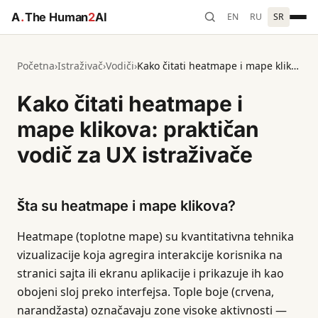
A
.
The Human
2
AI
EN
RU
SR
Početna
›
Istraživač
›
Vodiči
›
Kako čitati heatmape i mape klikova: praktičan vodič za UX istraživače
Kako čitati heatmape i
mape klikova: praktičan
vodič za UX istraživače
Šta su heatmape i mape klikova?
Heatmape (toplotne mape) su kvantitativna tehnika
vizualizacije koja agregira interakcije korisnika na
stranici sajta ili ekranu aplikacije i prikazuje ih kao
obojeni sloj preko interfejsa. Tople boje (crvena,
narandžasta) označavaju zone visoke aktivnosti —