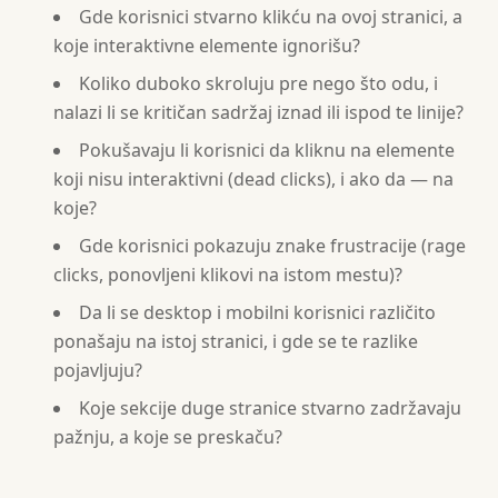
Gde korisnici stvarno klikću na ovoj stranici, a
koje interaktivne elemente ignorišu?
Koliko duboko skroluju pre nego što odu, i
nalazi li se kritičan sadržaj iznad ili ispod te linije?
Pokušavaju li korisnici da kliknu na elemente
koji nisu interaktivni (dead clicks), i ako da — na
koje?
Gde korisnici pokazuju znake frustracije (rage
clicks, ponovljeni klikovi na istom mestu)?
Da li se desktop i mobilni korisnici različito
ponašaju na istoj stranici, i gde se te razlike
pojavljuju?
Koje sekcije duge stranice stvarno zadržavaju
pažnju, a koje se preskaču?