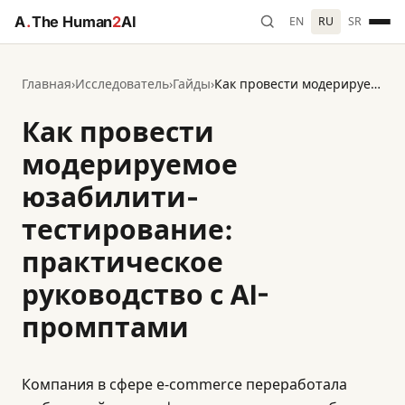
A
.
The Human
2
AI
EN
RU
SR
Главная
›
Исследователь
›
Гайды
›
Как провести модерируемое юзабилити-тестирование: практическое руководство с AI-промптами
Как провести
модерируемое
юзабилити-
тестирование:
практическое
руководство с AI-
промптами
Компания в сфере e-commerce переработала