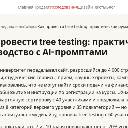
Главная
Продакт
Исследования
Дизайн
Тексты
Блог
следователь
›
Гайды
›
ровести tree testing: практ
водство с AI-промптами
ниверситет переделывал сайт, разросшийся до 4 000 ст
, студенческие сервисы, приём, научные проекты, камп
жаловались, что не могут найти сроки подачи на фина
 общежитие и инструкции по регистрации на курсы. UX-
карточную сортировку с 40 участниками и предложила
 из 8 категорий верхнего уровня и 35 подкатегорий — н
 к визуальному дизайну, провела tree testing с 60 учас
ы показали, что 7 из 10 задач превышают порог 70% успе