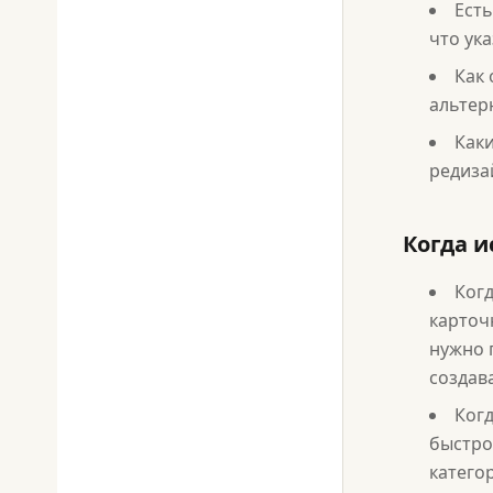
Есть
что ук
Как 
альтер
Как
редиза
Когда и
Ког
карточ
нужно 
создав
Ког
быстро
катего