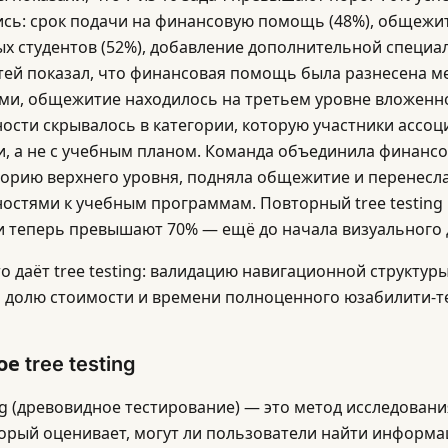
сь: срок подачи на финансовую помощь (48%), общежи
х студентов (52%), добавление дополнительной специал
тей показал, что финансовая помощь была разнесена м
ми, общежитие находилось на третьем уровне вложенно
ости скрывалось в категории, которую участники ассоц
, а не с учебным планом. Команда объединила финанс
горию верхнего уровня, подняла общежитие и перенесл
остями к учебным программам. Повторный tree testing 
и теперь превышают 70% — ещё до начала визуального 
о даёт tree testing: валидацию навигационной структур
а долю стоимости и времени полноценного юзабилити-те
е tree testing
ing (древовидное тестирование) — это метод исследовани
торый оценивает, могут ли пользователи найти информа