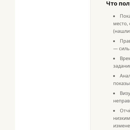
Что пол
Пока
место,
(нашли
Пра
— силь
Врем
задани
Анал
показы
Визу
неправ
Отч
низким
измене