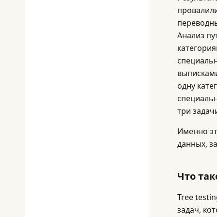
провалили
переводны
Анализ пу
категория
специальн
выписками
одну кате
специальн
три задач
Именно эт
данных, з
Что тако
Tree test
задач, ко