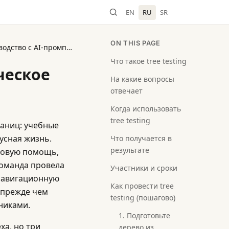
EN
RU
SR
ON THIS PAGE
Как провести tree testing: практическое руководство с AI-промптами
Что такое tree testing
ическое
На какие вопросы
отвечает
Когда использовать
tree testing
раниц: учебные
усная жизнь.
Что получается в
результате
нсовую помощь,
команда провела
Участники и сроки
 навигационную
Как провести tree
о прежде чем
testing (пошагово)
тниками.
1. Подготовьте
ха, но три
дерево из