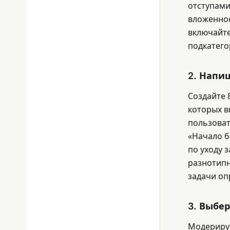
отступами
вложеннос
включайте
подкатего
2. Напи
Создайте 
которых в
пользоват
«Начало б
по уходу 
разнотипн
задачи оп
3. Выбе
Модерируе