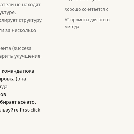
ватели не находят
Хорошо сочетается с
уктуре,
лирует структуру.
AI-промпты для этого
метода
ти за несколько
ента (success
мерить улучшение.
и команда пока
ировка (она
огда
нов
бирает всё это.
зуйте first-click