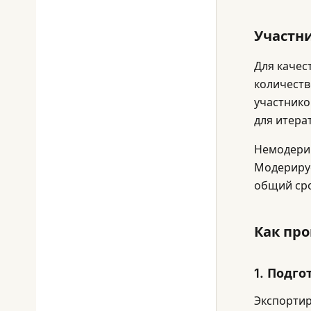
Участни
Для качес
количеств
участнико
для итера
Немодерир
Модерируе
общий сро
Как про
1. Подг
Экспортир