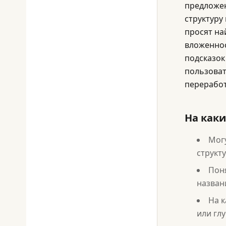
предложен
структуру
просят на
вложеннос
подсказок
пользоват
переработ
На каки
Мог
структ
Поня
назван
На к
или гл