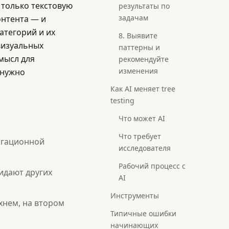
только текстовую
результаты по
задачам
онтента — и
атегорий и их
8. Выявите
 визуальных
паттерны и
мысл для
рекомендуйте
изменения
 нужно
Как AI меняет tree
testing
Что может AI
Что требует
игационной
исследователя
Рабочий процесс с
идают других
AI
Инструменты
хнем, на втором
Типичные ошибки
начинающих