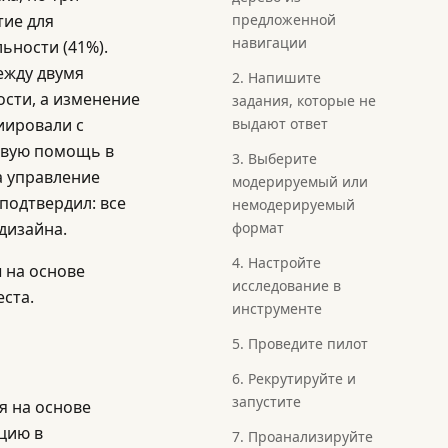
тие для
предложенной
навигации
ьности (41%).
ежду двумя
2. Напишите
сти, а изменение
задания, которые не
иировали с
выдают ответ
овую помощь в
3. Выберите
а управление
модерируемый или
подтвердил: все
немодерируемый
дизайна.
формат
4. Настройте
ы на основе
исследование в
ста.
инструменте
5. Проведите пилот
6. Рекрутируйте и
запустите
я на основе
цию в
7. Проанализируйте