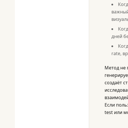
Когд
важный
визуал
Когд
дней б
Когд
rate, 
Метод не 
генерируе
создаёт ст
исследова
взаимодей
Если поль
test или 