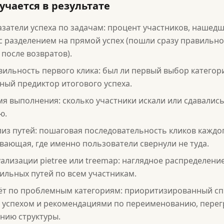
учается в результате
затели успеха по задачам: процент участников, нашед
 с разделением на прямой успех (пошли сразу правильн
 после возвратов).
вильность первого клика: был ли первый выбор катего
ный предиктор итогового успеха.
я выполнения: сколько участники искали или сдавалис
ю.
из путей: пошаговая последовательность кликов каждог
вающая, где именно пользователи свернули не туда.
ализации pietree или treemap: наглядное распределени
ильных путей по всем участникам.
ёт по проблемным категориям: приоритизированный спи
 успехом и рекомендациями по переименованию, перег
нию структуры.