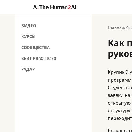
A
.
The Human
2
AI
ВИДЕО
Главная
›
Ис
КУРСЫ
Как п
СООБЩЕСТВА
руко
BEST PRACTICES
РАДАР
Крупный у
программы
Студенты 
заявки на
открытую 
структуру
переходить
Результат