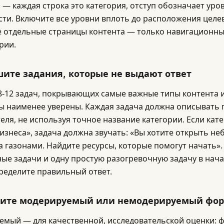
 — каждая строка это категория, отступ обозначает уро
ти. Включите все уровни вплоть до расположения целев
 отдельные страницы контента — только навигационны
рии.
шите задания, которые не выдают ответ
8-12 задач, покрывающих самые важные типы контента и
ы наименее уверены. Каждая задача должна описывать
еля, не используя точное название категории. Если кат
изнеса», задача должна звучать: «Вы хотите открыть н
за газонами. Найдите ресурсы, которые помогут начать»
ые задачи и одну простую разогревочную задачу в нача
ределите правильный ответ.
рите модерируемый или немодерируемый фо
мый — для качественной, исследовательской оценки: 