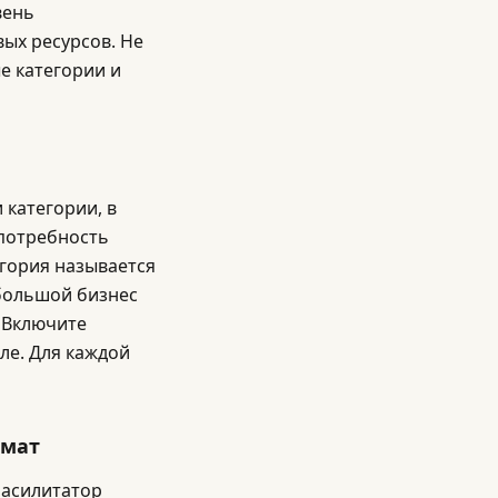
вень
ых ресурсов. Не
е категории и
 категории, в
 потребность
егория называется
ебольшой бизнес
. Включите
ле. Для каждой
рмат
фасилитатор