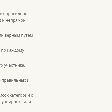
ших правильное
о) и непрямой
рии верным путём
ь по каждому
о участника,
е правильных и
сок категорий с
руппировке или