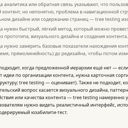
а аналитика или обратная связь указывают, что пользо
 контент, но непонятно, проблема в навигационной стр
ьном дизайне или содержании страниц — tree testing изо
а нужен быстрый, лёгкий метод, который можно провес
ез прототипа, визуального дизайна и создания контента.
а нужно замерить базовые показатели нахождения конт
время, прямолинейность) до редизайна, чтобы потом из
подходит, когда предложенной иерархии ещё нет — есл
т идеи по организации контента, нужна карточная сорт
руктуру; tree testing — оценивает). Также не подходит, к
тельский вопрос касается визуального дизайна, паттер
ствия или качества контента — tree testing намеренно у
зователям нужно видеть реалистичный интерфейс, исполь
модерируемый юзабилити-тест.