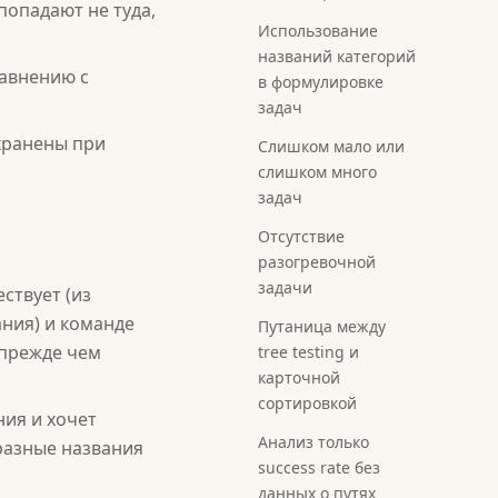
попадают не туда,
Использование
названий категорий
равнению с
в формулировке
задач
хранены при
Слишком мало или
слишком много
задач
Отсутствие
разогревочной
задачи
ствует (из
ания) и команде
Путаница между
 прежде чем
tree testing и
карточной
сортировкой
ия и хочет
Анализ только
разные названия
success rate без
данных о путях