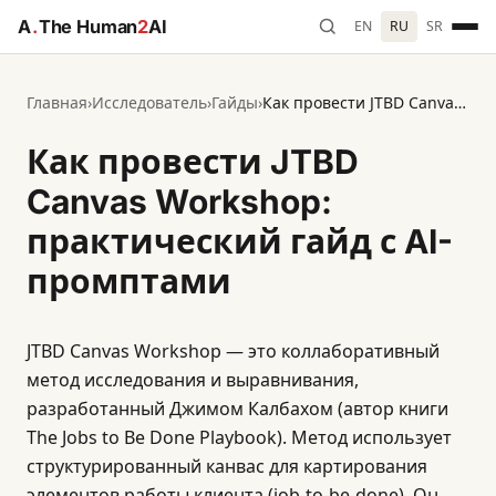
A
.
The Human
2
AI
EN
RU
SR
Главная
›
Исследователь
›
Гайды
›
Как провести JTBD Canvas Workshop: практический гайд с AI-промптами
Как провести JTBD
Canvas Workshop:
практический гайд с AI-
промптами
JTBD Canvas Workshop — это коллаборативный
метод исследования и выравнивания,
разработанный Джимом Калбахом (автор книги
The Jobs to Be Done Playbook). Метод использует
структурированный канвас для картирования
элементов работы клиента (job-to-be-done). Он